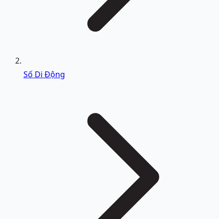
Số Di Động