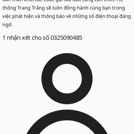
thống Trang Trắng sẽ luôn đồng hành cùng bạn trong
việc phát hiện và thông báo về những số điện thoại đáng
ngờ.
1
nhận xét
cho số 0325090485