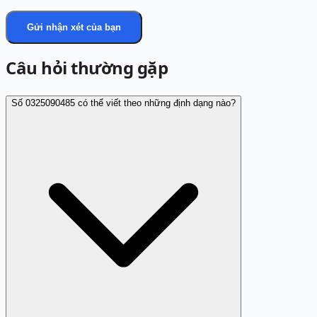
Gửi nhận xét của bạn
Câu hỏi thường gặp
Số 0325090485 có thể viết theo những định dạng nào?