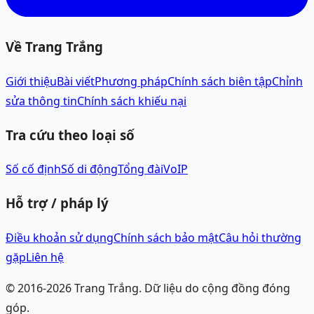
Về Trang Trắng
Giới thiệu
Bài viết
Phương pháp
Chính sách biên tập
Chỉnh
sửa thông tin
Chính sách khiếu nại
Tra cứu theo loại số
Số cố định
Số di động
Tổng đài
VoIP
Hỗ trợ / pháp lý
Điều khoản sử dụng
Chính sách bảo mật
Câu hỏi thường
gặp
Liên hệ
© 2016-
2026
Trang Trắng.
Dữ liệu do cộng đồng đóng
góp.