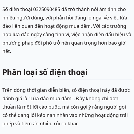
Số điện thoại 0325090485 đã trở thành nỗi ám ảnh cho
nhiều người dùng, với phản hồi đáng lo ngại về việc lừa
đảo liên quan đến hoạt động mua dâm. Với các trường
hợp lừa đảo ngày càng tinh vi, việc nhận diện dấu hiệu và
phương pháp đối phó trở nên quan trọng hơn bao giờ
hết.
Phân loại số điện thoại
Trên dòng thời gian diễn biến, số điện thoại này đã được
đánh giá là "Lừa đảo mua dâm". Đây không chỉ đơn
thuần là một lời cáo buộc, mà còn gợi ý rằng người gọi
có thể đang lôi kéo nạn nhân vào những hoạt động trái
phép và tiềm ẩn nhiều rủi ro khác.