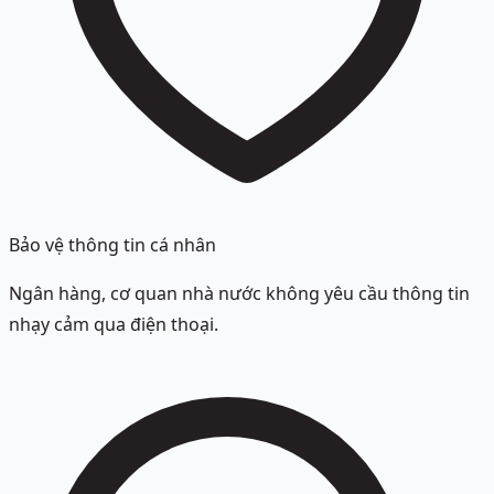
Bảo vệ thông tin cá nhân
Ngân hàng, cơ quan nhà nước không yêu cầu thông tin
nhạy cảm qua điện thoại.