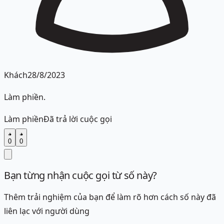
Khách
28/8/2023
Làm phiền.
Làm phiền
Đã trả lời cuộc gọi
0
0
Bạn từng nhận cuộc gọi từ số này?
Thêm trải nghiệm của bạn để làm rõ hơn cách số này đã
liên lạc với người dùng