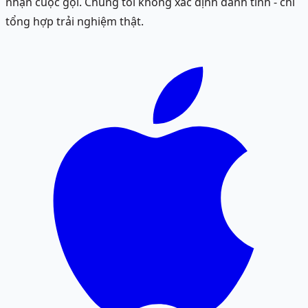
nhận cuộc gọi. Chúng tôi không xác định danh tính - chỉ
tổng hợp trải nghiệm thật.