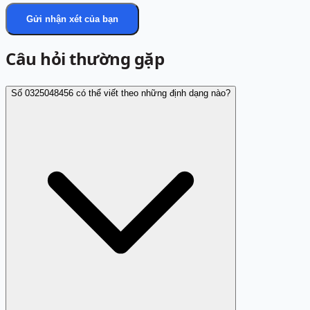
Gửi nhận xét của bạn
Câu hỏi thường gặp
Số 0325048456 có thể viết theo những định dạng nào?