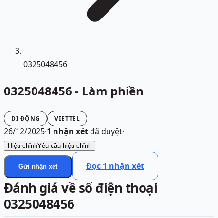
0325048456
0325048456 - Làm phiền
DI ĐỘNG
VIETTEL
26/12/2025
·
1
nhận xét
đã duyệt
·
Hiệu chỉnh
Yêu cầu hiệu chỉnh
Đọc
1
nhận xét
Gửi nhận xét
Đánh giá về số điện thoại
0325048456