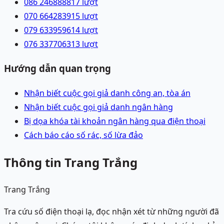
086 2468888
17
lượt
070 6642839
15
lượt
079 6339596
14
lượt
076 3377063
13
lượt
Hướng dẫn quan trọng
Nhận biết cuộc gọi giả danh công an, tòa án
Nhận biết cuộc gọi giả danh ngân hàng
Bị dọa khóa tài khoản ngân hàng qua điện thoại
Cách báo cáo số rác, số lừa đảo
Thông tin Trang Trắng
Trang Trắng
Tra cứu số điện thoại lạ, đọc nhận xét từ những người đã