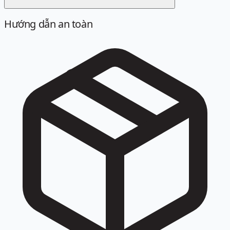
Hướng dẫn an toàn
Định dạng chuẩn là 0325048456. Các cách viết sau đây
đều được quy về cùng một số khi tra cứu: 032 5048456,
0325 048 456, 0325 04 84 56, +84325048456, +84 32
5048456.