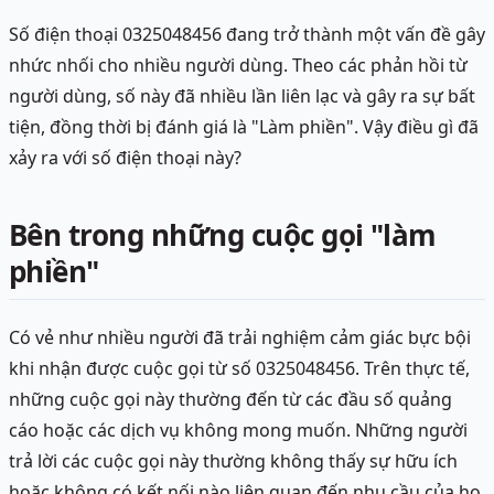
Số điện thoại 0325048456 đang trở thành một vấn đề gây
nhức nhối cho nhiều người dùng. Theo các phản hồi từ
người dùng, số này đã nhiều lần liên lạc và gây ra sự bất
tiện, đồng thời bị đánh giá là "Làm phiền". Vậy điều gì đã
xảy ra với số điện thoại này?
Bên trong những cuộc gọi "làm
phiền"
Có vẻ như nhiều người đã trải nghiệm cảm giác bực bội
khi nhận được cuộc gọi từ số 0325048456. Trên thực tế,
những cuộc gọi này thường đến từ các đầu số quảng
cáo hoặc các dịch vụ không mong muốn. Những người
trả lời các cuộc gọi này thường không thấy sự hữu ích
hoặc không có kết nối nào liên quan đến nhu cầu của họ.