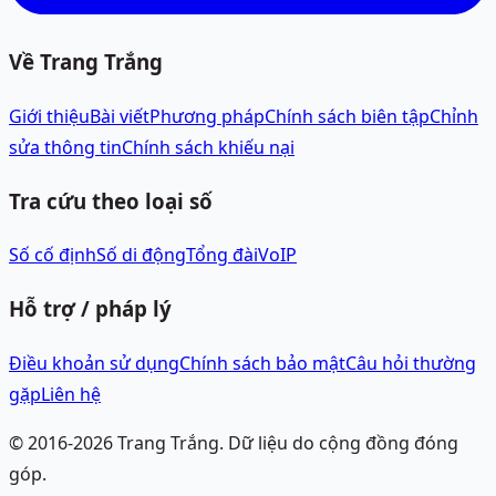
Về Trang Trắng
Giới thiệu
Bài viết
Phương pháp
Chính sách biên tập
Chỉnh
sửa thông tin
Chính sách khiếu nại
Tra cứu theo loại số
Số cố định
Số di động
Tổng đài
VoIP
Hỗ trợ / pháp lý
Điều khoản sử dụng
Chính sách bảo mật
Câu hỏi thường
gặp
Liên hệ
© 2016-
2026
Trang Trắng.
Dữ liệu do cộng đồng đóng
góp.