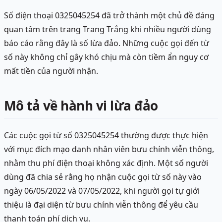
Số điện thoại 0325045254 đã trở thành một chủ đề đáng
quan tâm trên trang Trang Trắng khi nhiều người dùng
báo cáo rằng đây là số lừa đảo. Những cuộc gọi đến từ
số này không chỉ gây khó chịu mà còn tiềm ẩn nguy cơ
mất tiền của người nhận.
Mô tả về hành vi lừa đảo
Các cuộc gọi từ số 0325045254 thường được thực hiện
với mục đích mạo danh nhân viên bưu chính viễn thông,
nhằm thu phí điện thoại không xác định. Một số người
dùng đã chia sẻ rằng họ nhận cuộc gọi từ số này vào
ngày 06/05/2022 và 07/05/2022, khi người gọi tự giới
thiệu là đại diện từ bưu chính viễn thông để yêu cầu
thanh toán phí dịch vụ.