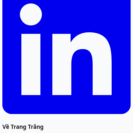
Về Trang Trắng