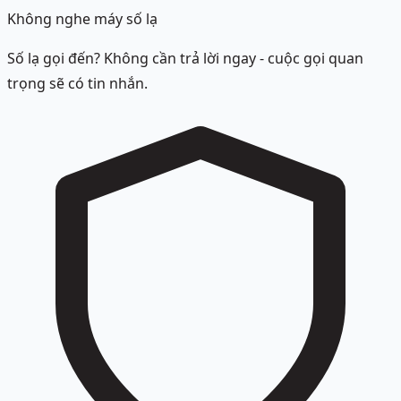
Không nghe máy số lạ
Số lạ gọi đến? Không cần trả lời ngay - cuộc gọi quan
trọng sẽ có tin nhắn.