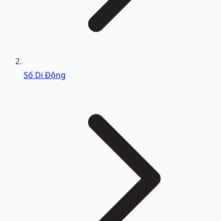
Số Di Động