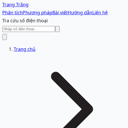
Trang Trắng
Phân tích
Phương pháp
Bài viết
Hướng dẫn
Liên hệ
Tra cứu số điện thoại
Trang chủ