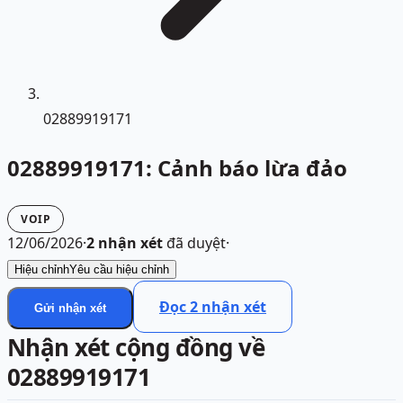
02889919171
02889919171: Cảnh báo lừa đảo
VOIP
12/06/2026
·
2
nhận xét
đã duyệt
·
Hiệu chỉnh
Yêu cầu hiệu chỉnh
Đọc
2
nhận xét
Gửi nhận xét
Nhận xét cộng đồng về
02889919171