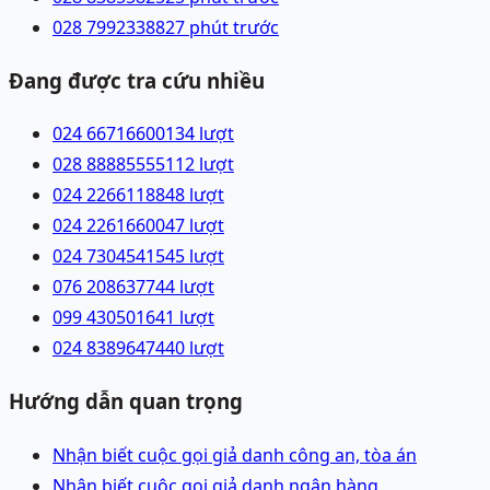
028 79923388
27 phút trước
Đang được tra cứu nhiều
024 66716600
134
lượt
028 88885555
112
lượt
024 22661188
48
lượt
024 22616600
47
lượt
024 73045415
45
lượt
076 2086377
44
lượt
099 4305016
41
lượt
024 83896474
40
lượt
Hướng dẫn quan trọng
Nhận biết cuộc gọi giả danh công an, tòa án
Nhận biết cuộc gọi giả danh ngân hàng