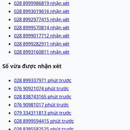
028 89999868
19 nhận xét
028 89930196
16 nhận xét
028 89929774
15 nhận xét
028 89995708
14 nhận xét
028 89990177
12 nhận xét
028 89992829
11 nhận xét
028 89931608
11 nhận xét
Số vừa được nhận xét
028 89933797
1 phút trước
076 9092107
4 phút trước
028 83874316
5 phút trước
076 9098101
7 phút trước
079 3343118
13 phút trước
028 89995944
15 phút trước
028 83855825
25 phút trước