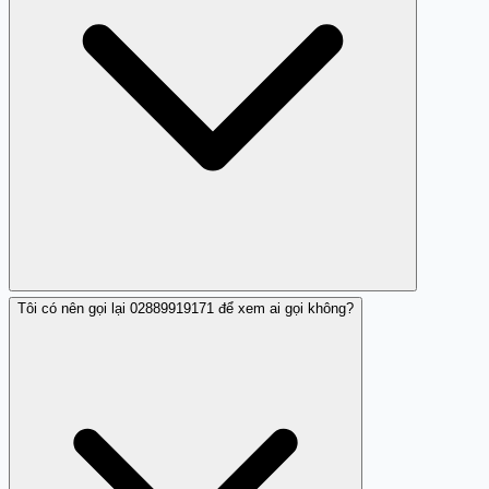
Tôi có nên gọi lại 02889919171 để xem ai gọi không?
Gọi nhá máy thường là kỹ thuật được sử dụng bởi các
nhóm lừa đảo để xác minh số điện thoại hoạt động. Khi
bạn trả lời 02889919171 mà không có lời thoại hoặc chỉ
nghe tiếng im lặng rồi cúp máy, đó là dấu hiệu chủ yếu
của kỹ thuật này. Một nhận xét cộng đồng đã ghi nhận
điều này, cảnh báo về rủi ro lừa đảo liên quan.