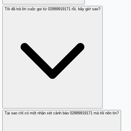
Tôi đã trả lời cuộc gọi từ 02889919171 rồi, bây giờ sao?
Nhóm lừa đảo thường lặp lại gọi nhá máy hoặc chuyển
số của bạn cho những nhóm khác để tấn công tiếp. Mặc
dù hiện tại chỉ có một nhận xét cảnh báo, việc chặn sớm
sẽ bảo vệ bạn khỏi các cuộc gọi lừa đảo tiếp theo từ
02889919171 hoặc các số tương tự.
Tại sao chỉ có một nhận xét cảnh báo 02889919171 mà tôi nên tin?
Bạn đã xác nhận số điện thoại của mình hoạt động. Hãy
chặn 02889919171 ngay và theo dõi các cuộc gọi lạ khác