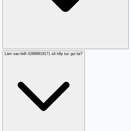
Làm sao biết 02889919171 sẽ tiếp tục gọi lại?
Các ngân hàng và công ty hợp pháp thường không dùng
kỹ thuật gọi nhá máy. Nếu họ cần liên hệ bạn, sẽ có lời
nói chào và nội dung rõ ràng. Một nhận xét cảnh báo lừa
đảo từ 02889919171 cho thấy đây không phải cuộc gọi
bình thường.