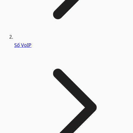
Số VoIP