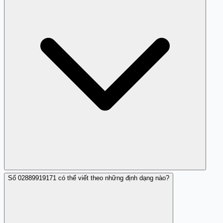
trong những ngày tới. Nếu nhận được cuộc gọi giả mạo
công an, ngân hàng, hoặc đe dọa, báo cáo ngay qua
tổng đài 156 hoặc công an địa phương.
Số 02889919171 có thể viết theo những định dạng nào?
Mặc dù chỉ có một nhận xét, nhưng hành vi gọi nhá máy
từ 02889919171 là rõ ràng và đặc trưng của lừa đảo.
Cộng đồng Trang Trắng chia sẻ những trải nghiệm thực