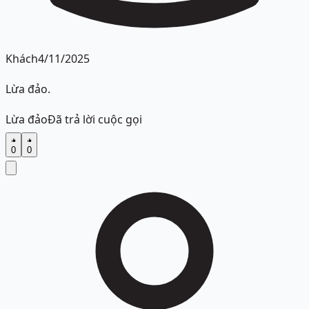
Khách
4/11/2025
Lừa đảo.
Lừa đảo
Đã trả lời cuộc gọi
0
0