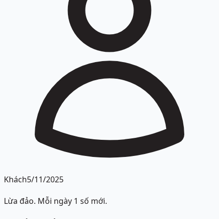
Khách
5/11/2025
Lừa đảo. Mỗi ngày 1 số mới.