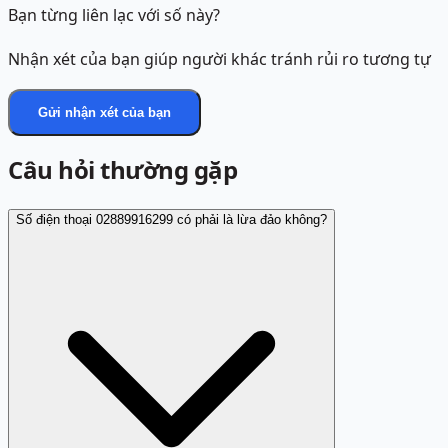
Bạn từng liên lạc với số này?
Nhận xét của bạn giúp người khác tránh rủi ro tương tự
Gửi nhận xét của bạn
Câu hỏi thường gặp
Số điện thoại 02889916299 có phải là lừa đảo không?