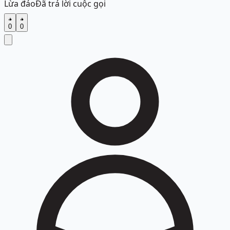
Lừa đảo
Đã trả lời cuộc gọi
0
0