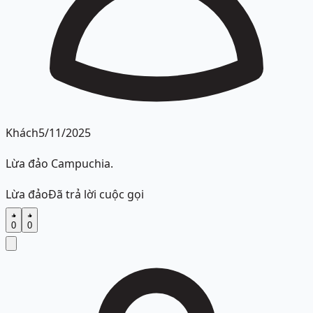
Khách
5/11/2025
Lừa đảo Campuchia.
Lừa đảo
Đã trả lời cuộc gọi
0
0