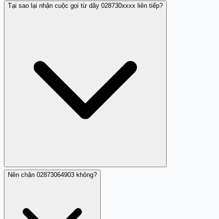
Tại sao lại nhận cuộc gọi từ dãy 028730xxxx liên tiếp?
02873064903 là số cố định được cấp phát cho FPT
Telecom tại TP. Hồ Chí Minh. Một người đóng góp ghi
nhận đáng ngờ vì có nhiều cuộc gọi từ dãy số
028730xxxx liên tiếp.
Nên chặn 02873064903 không?
Một nhận xét ghi nhận có nhiều cuộc gọi từ dãy số
028730xxxx, gợi ý mục đích gọi có thể được điều phối từ
cùng một nguồn hoặc tổ chức. Điều này có thể là quảng