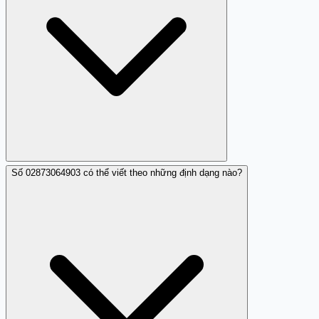
hoặc gọi 113 để trình báo sự việc lừa đảo, nếu có dấu
hiệu hình sự.
Số 02873064903 có thể viết theo những định dạng nào?
Có, nếu bạn nhận được cuộc gọi từ 02873064903 hoặc
dãy 028730xxxx có dấu hiệu đáng ngờ, hãy đóng góp
nhận xét trên Trang Trắng (trangtrang.com) để cảnh báo
những người dùng khác. Nhận xét cộng đồng giúp xác
định mục đích thực sự của các cuộc gọi này.