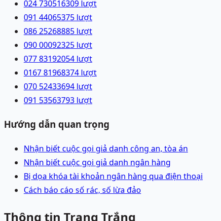
024 73051630
9
lượt
091 4406537
5
lượt
086 2526888
5
lượt
090 0009232
5
lượt
077 8319205
4
lượt
0167 8196837
4
lượt
070 5243369
4
lượt
091 5356379
3
lượt
Hướng dẫn quan trọng
Nhận biết cuộc gọi giả danh công an, tòa án
Nhận biết cuộc gọi giả danh ngân hàng
Bị dọa khóa tài khoản ngân hàng qua điện thoại
Cách báo cáo số rác, số lừa đảo
Thông tin Trang Trắng