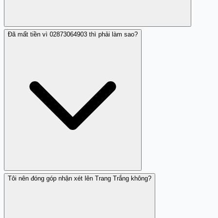
Đã mất tiền vì 02873064903 thì phải làm sao?
Nếu 02873064903 nói rằng gọi từ một ngân hàng, cơ
quan nhà nước, hoặc tổ chức nào đó, hãy gọi lại tổng đài
chính thức của tổ chức đó (số điện thoại in trên thẻ, giấy
tờ chính thức, hoặc website chính thức) để xác minh.
KHÔNG gọi lại số người vừa gọi nói cho bạn.
Tôi nên đóng góp nhận xét lên Trang Trắng không?
Nếu bạn đã chuyển tiền hoặc cung cấp thông tin nhạy
cảm cho 02873064903, hãy liên hệ ngay ngân hàng của
bạn để báo cáo. Đồng thời báo cáo Công an địa phương