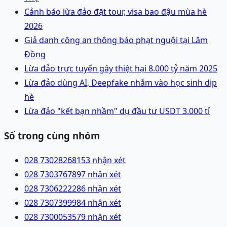
Cảnh báo lừa đảo đặt tour, visa bao đậu mùa hè
2026
Giả danh công an thông báo phạt nguội tại Lâm
Đồng
Lừa đảo trực tuyến gây thiệt hại 8.000 tỷ năm 2025
Lừa đảo dùng AI, Deepfake nhắm vào học sinh dịp
hè
Lừa đảo "kết bạn nhầm" dụ đầu tư USDT 3.000 tỉ
Số trong cùng nhóm
028 73028268
153 nhận xét
028 73037678
97 nhận xét
028 73062222
86 nhận xét
028 73073999
84 nhận xét
028 73000535
79 nhận xét