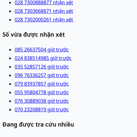
028 73008888
77 nhận xét
028 73036688
71 nhận xét
028 73020002
61 nhận xét
Số vừa được nhận xét
085 2663750
4 giờ trước
024 83851498
5 giờ trước
035 5285712
6 giờ trước
096 7633625
7 giờ trước
079 8393785
7 giờ trước
055 9580477
8 giờ trước
076 3088903
8 giờ trước
070 2320881
9 giờ trước
Đang được tra cứu nhiều