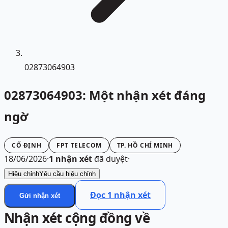
02873064903
02873064903: Một nhận xét đáng
ngờ
CỐ ĐỊNH
FPT TELECOM
TP. HỒ CHÍ MINH
18/06/2026
·
1
nhận xét
đã duyệt
·
Hiệu chỉnh
Yêu cầu hiệu chỉnh
Đọc
1
nhận xét
Gửi nhận xét
Nhận xét cộng đồng về