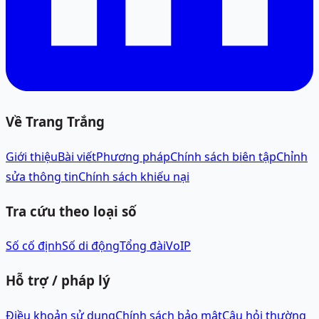
Về Trang Trắng
Giới thiệu
Bài viết
Phương pháp
Chính sách biên tập
Chỉnh
sửa thông tin
Chính sách khiếu nại
Tra cứu theo loại số
Số cố định
Số di động
Tổng đài
VoIP
Hỗ trợ / pháp lý
Điều khoản sử dụng
Chính sách bảo mật
Câu hỏi thường