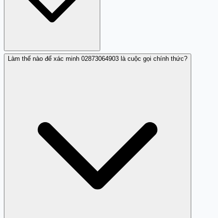
cáo, khảo sát, hoặc mục đích khác, nhưng cần cẩn thận
vì 02873064903 chưa được xác minh hoàn toàn.
Làm thế nào để xác minh 02873064903 là cuộc gọi chính thức?
Nếu 02873064903 gọi lặp lại nhiều lần và bạn không
nhận ra danh tính người gọi, nên chặn số này. Trước khi
chặn, hãy thử hỏi rõ danh tính hoặc gọi lại tổng đài chính
thức của tổ chức nếu người gọi xưng từ một cơ quan
nào đó.