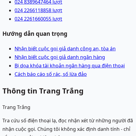
024 83896474
64
lượt
024 22661188
58
lượt
024 22616600
55
lượt
Hướng dẫn quan trọng
Nhận biết cuộc gọi giả danh công an, tòa án
Nhận biết cuộc gọi giả danh ngân hàng
Bị dọa khóa tài khoản ngân hàng qua điện thoại
Cách báo cáo số rác, số lừa đảo
Thông tin Trang Trắng
Trang Trắng
Tra cứu số điện thoại lạ, đọc nhận xét từ những người đã
nhận cuộc gọi. Chúng tôi không xác định danh tính - chỉ