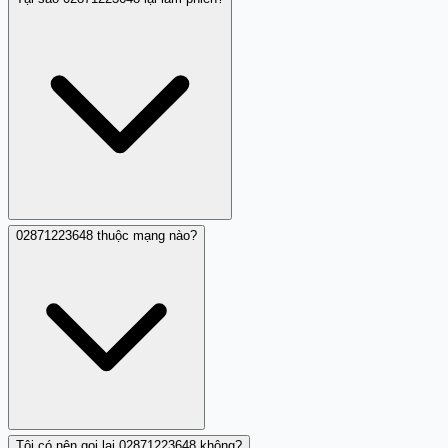
02871223648 thuộc mạng nào?
Một người đóng góp cộng đồng đã báo cáo
02871223648 gọi với mục đích làm phiền. Mặc dù chi tiết
còn hạn chế, nhưng điều này là dấu hiệu cảnh báo để
bạn cảnh giác khi nhận cuộc gọi từ số này.
Tôi có nên gọi lại 02871223648 không?