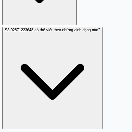
Số 02871223648 có thể viết theo những định dạng nào?
Hiện có một nhận xét cảnh báo từ cộng đồng về số
02871223648. Đây là dữ liệu ban đầu, nên nếu bạn cũng
gặp tình trạng tương tự, hãy đóng góp nhận xét để giúp
cộng đồng hiểu rõ hơn về số này.