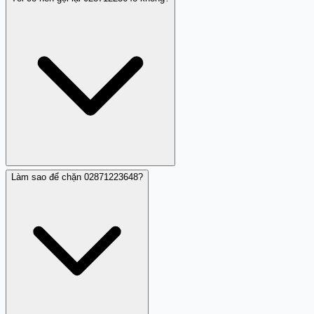
02871223648 là số cố định đăng ký tại TP. Hồ Chí Minh,
sử dụng mạng CMC Telecom. Đây là loại số thường dùng
cho doanh nghiệp hoặc dịch vụ.
Làm sao để chặn 02871223648?
Không nên gọi lại 02871223648 nếu bạn không chắc
chắn người gọi là ai. Vì đã có nhận xét cảnh báo làm
phiền, tốt nhất là để số này liên lạc lại qua kênh chính
thức nếu cần thiết.