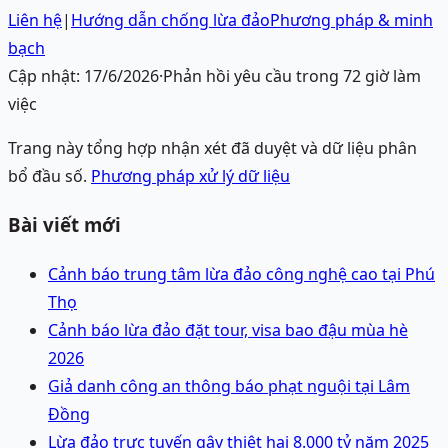
Liên hệ
|
Hướng dẫn chống lừa đảo
Phương pháp & minh
bạch
Cập nhật:
17/6/2026
·
Phản hồi yêu cầu trong 72 giờ làm
việc
Trang này tổng hợp nhận xét đã duyệt và dữ liệu phân
bổ đầu số.
Phương pháp xử lý dữ liệu
Bài viết mới
Cảnh báo trung tâm lừa đảo công nghệ cao tại Phú
Thọ
Cảnh báo lừa đảo đặt tour, visa bao đậu mùa hè
2026
Giả danh công an thông báo phạt nguội tại Lâm
Đồng
Lừa đảo trực tuyến gây thiệt hại 8.000 tỷ năm 2025