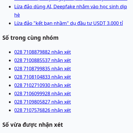
Lừa đảo dùng AI, Deepfake nhắm vào học sinh dịp
hè
Lừa đảo "kết bạn nhầm" dụ đầu tư USDT 3.000 tỉ
Số trong cùng nhóm
028 71088798
82 nhận xét
028 71008855
37 nhận xét
028 71087998
35 nhận xét
028 71081048
33 nhận xét
028 71027109
30 nhận xét
028 71060999
28 nhận xét
028 71098058
27 nhận xét
028 71075768
26 nhận xét
Số vừa được nhận xét