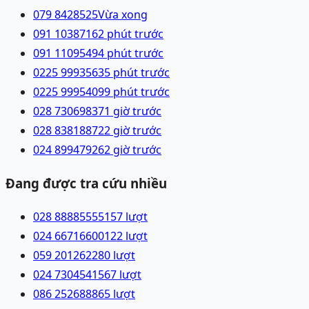
079 8428525
Vừa xong
091 1038716
2 phút trước
091 1109549
4 phút trước
0225 9993563
5 phút trước
0225 9995409
9 phút trước
028 73069837
1 giờ trước
028 83818872
2 giờ trước
024 89947926
2 giờ trước
Đang được tra cứu nhiều
028 88885555
157
lượt
024 66716600
122
lượt
059 2012622
80
lượt
024 73045415
67
lượt
086 2526888
65
lượt