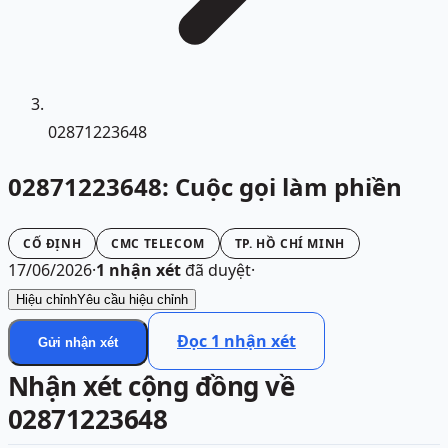
02871223648
02871223648: Cuộc gọi làm phiền
CỐ ĐỊNH
CMC TELECOM
TP. HỒ CHÍ MINH
17/06/2026
·
1
nhận xét
đã duyệt
·
Hiệu chỉnh
Yêu cầu hiệu chỉnh
Đọc
1
nhận xét
Gửi nhận xét
Nhận xét cộng đồng về
02871223648