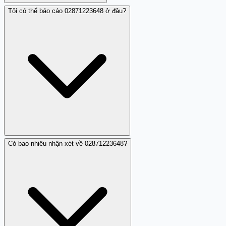
Tôi có thể báo cáo 02871223648 ở đâu?
Bạn có thể chặn 02871223648 bằng cách: sử dụng tính
năng chặn cuộc gọi có sẵn trong điện thoại, cài đặt ứng
dụng chặn cuộc gọi, hoặc báo qua tổng đài 156.
Có bao nhiêu nhận xét về 02871223648?
Bạn có thể báo cáo 02871223648 qua tổng đài 156 (Bộ
Thông tin và Truyền thông) bằng cách gửi: S
02871223648 [nội dung mô tả] tới số 156. Ngoài ra, bạn
cũng có thể chặn số và đóng góp nhận xét trên Trang
Trắng.