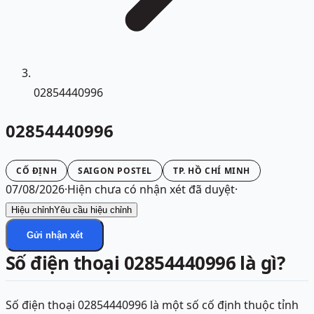
02854440996
02854440996
CỐ ĐỊNH
SAIGON POSTEL
TP. HỒ CHÍ MINH
07/08/2026
·
Hiện chưa có nhận xét đã duyệt
·
Hiệu chỉnh
Yêu cầu hiệu chỉnh
Gửi nhận xét
Số điện thoại 02854440996 là gì?
Số điện thoại 02854440996 là một số cố định thuộc tỉnh