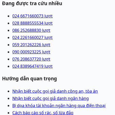
Đang được tra cứu nhiều
024 66716600
73
lượt
028 88885555
34
lượt
086 2526888
30
lượt
024 22616600
27
lượt
059 2012622
26
lượt
090 0009232
25
lượt
076 2086377
20
lượt
024 83896474
19
lượt
Hướng dẫn quan trọng
Nhận biết cuộc gọi giả danh công an, tòa án
Nhận biết cuộc gọi giả danh ngân hàng
Bị dọa khóa tài khoản ngân hàng qua điện thoại
Cách báo cáo số rác, số lừa đảo