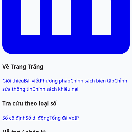
Về Trang Trắng
Giới thiệu
Bài viết
Phương pháp
Chính sách biên tập
Chỉnh
sửa thông tin
Chính sách khiếu nại
Tra cứu theo loại số
Số cố định
Số di động
Tổng đài
VoIP