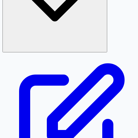
Định dạng chuẩn là 02854440996. Các cách viết sau đây
đều được quy về cùng một số khi tra cứu: 028 54440996,
028 5444 0996, +842854440996, +84 28 54440996.