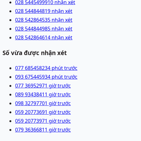
028 54454999
10 nhận xét
028 54484481
9 nhận xét
028 54286453
5 nhận xét
028 54484498
5 nhận xét
028 54286461
4 nhận xét
Số vừa được nhận xét
077 6854582
34 phút trước
093 6754459
34 phút trước
077 3695297
1 giờ trước
089 9343841
1 giờ trước
098 3279770
1 giờ trước
059 2077369
1 giờ trước
059 2077397
1 giờ trước
079 3636681
1 giờ trước