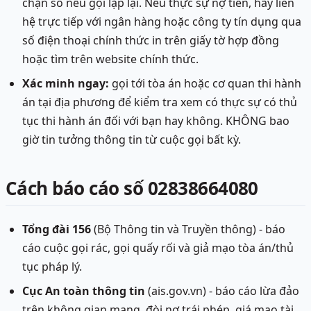
chặn số nếu gọi lặp lại. Nếu thực sự nợ tiền, hãy liên
hệ trực tiếp với ngân hàng hoặc công ty tín dụng qua
số điện thoại chính thức in trên giấy tờ hợp đồng
hoặc tìm trên website chính thức.
Xác minh ngay:
gọi tới tòa án hoặc cơ quan thi hành
án tại địa phương để kiểm tra xem có thực sự có thủ
tục thi hành án đối với bạn hay không. KHÔNG bao
giờ tin tưởng thông tin từ cuộc gọi bất kỳ.
Cách báo cáo số 02838664080
Tổng đài 156
(Bộ Thông tin và Truyền thông) - báo
cáo cuộc gọi rác, gọi quấy rối và giả mạo tòa án/thủ
tục pháp lý.
Cục An toàn thông tin
(ais.gov.vn) - báo cáo lừa đảo
trên không gian mạng, đòi nợ trái phép, giá mạo tài