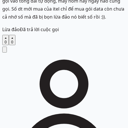
gọi vào tổng đài tự động, mấy hôm nay ngày nào cũng
gọi. Số dt mới mua của itel chỉ để mua gói data còn chưa
cả nhớ số mà đã bị bọn lừa đảo nó biết số rồi :)).
Lừa đảo
Đã trả lời cuộc gọi
0
0