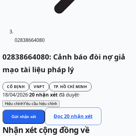
02838664080
02838664080: Cảnh báo đòi nợ giả
mạo tài liệu pháp lý
CỐ ĐỊNH
VNPT
TP. HỒ CHÍ MINH
18/04/2026
·
20
nhận xét
đã duyệt
·
Hiệu chỉnh
Yêu cầu hiệu chỉnh
Đọc
20
nhận xét
Gửi nhận xét
Nhận xét cộng đồng về