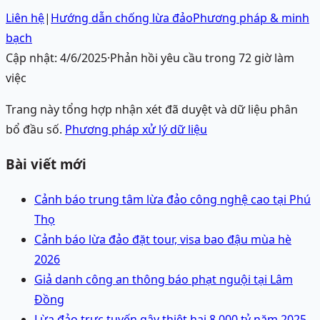
Liên hệ
|
Hướng dẫn chống lừa đảo
Phương pháp & minh
bạch
Cập nhật:
4/6/2025
·
Phản hồi yêu cầu trong 72 giờ làm
việc
Trang này tổng hợp nhận xét đã duyệt và dữ liệu phân
bổ đầu số.
Phương pháp xử lý dữ liệu
Bài viết mới
Cảnh báo trung tâm lừa đảo công nghệ cao tại Phú
Thọ
Cảnh báo lừa đảo đặt tour, visa bao đậu mùa hè
2026
Giả danh công an thông báo phạt nguội tại Lâm
Đồng
Lừa đảo trực tuyến gây thiệt hại 8.000 tỷ năm 2025