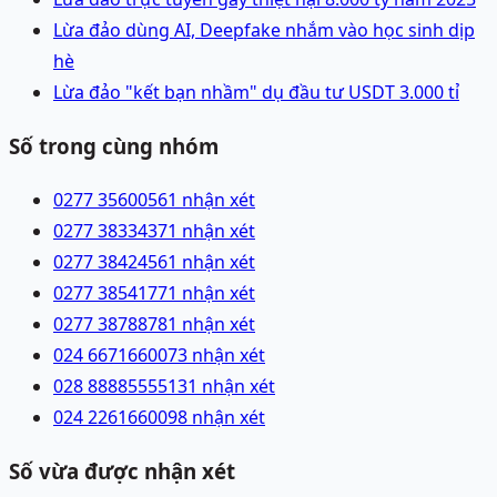
Lừa đảo dùng AI, Deepfake nhắm vào học sinh dịp
hè
Lừa đảo "kết bạn nhầm" dụ đầu tư USDT 3.000 tỉ
Số trong cùng nhóm
0277 3560056
1 nhận xét
0277 3833437
1 nhận xét
0277 3842456
1 nhận xét
0277 3854177
1 nhận xét
0277 3878878
1 nhận xét
024 66716600
73 nhận xét
028 88885555
131 nhận xét
024 22616600
98 nhận xét
Số vừa được nhận xét