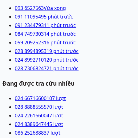
093 6527563
Vừa xong
091 1109549
5 phút trước
091 2344793
11 phút trước
084 7497303
14 phút trước
059 2092523
16 phút trước
028 89948953
19 phút trước
024 89927101
20 phút trước
028 73068247
21 phút trước
Đang được tra cứu nhiều
024 66716600
107
lượt
028 88885555
70
lượt
024 22616600
47
lượt
024 83896474
45
lượt
086 2526888
37
lượt