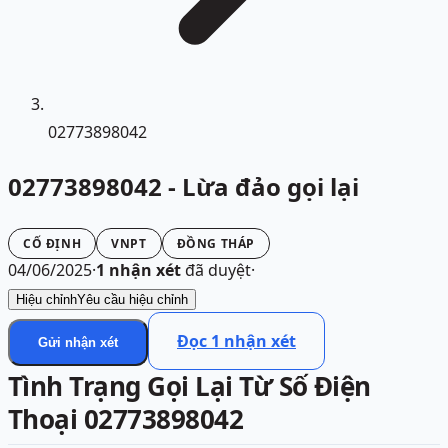
02773898042
02773898042 - Lừa đảo gọi lại
CỐ ĐỊNH
VNPT
ĐỒNG THÁP
04/06/2025
·
1
nhận xét
đã duyệt
·
Hiệu chỉnh
Yêu cầu hiệu chỉnh
Đọc
1
nhận xét
Gửi nhận xét
Tình Trạng Gọi Lại Từ Số Điện
Thoại 02773898042