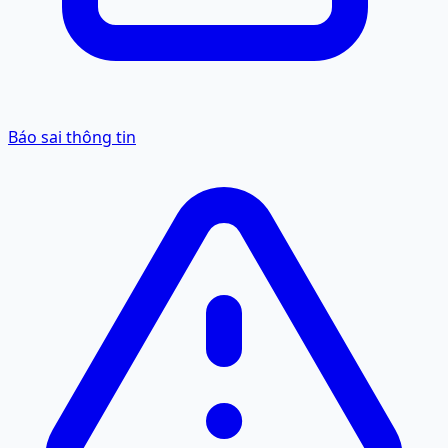
Báo sai thông tin