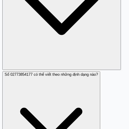
Số 02773854177 có thể viết theo những định dạng nào?
Trang Trắng nhận diện, phân loại và cung cấp thông tin
giúp người dùng cảnh giác và xử lý hiệu quả các cuộc gọi
từ số này.