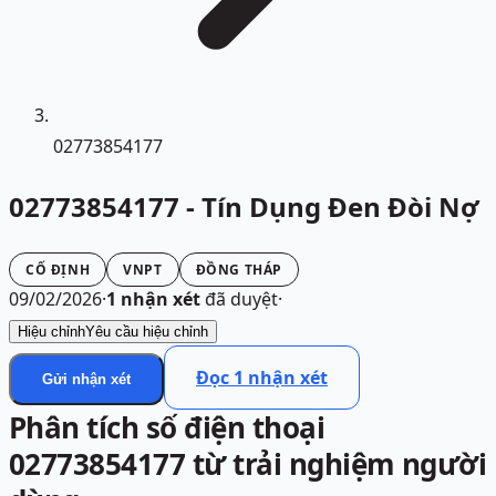
02773854177
02773854177 - Tín Dụng Đen Đòi Nợ
CỐ ĐỊNH
VNPT
ĐỒNG THÁP
09/02/2026
·
1
nhận xét
đã duyệt
·
Hiệu chỉnh
Yêu cầu hiệu chỉnh
Đọc
1
nhận xét
Gửi nhận xét
Phân tích số điện thoại
02773854177 từ trải nghiệm người