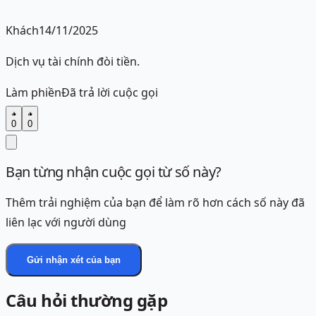
Khách
14/11/2025
Dịch vụ tài chính đòi tiền.
Làm phiền
Đã trả lời cuộc gọi
0
0
Bạn từng nhận cuộc gọi từ số này?
Thêm trải nghiệm của bạn để làm rõ hơn cách số này đã
liên lạc với người dùng
Gửi nhận xét của bạn
Câu hỏi thường gặp