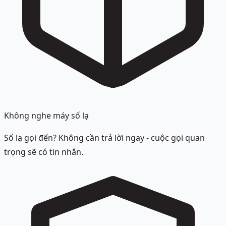
Không nghe máy số lạ
Số lạ gọi đến? Không cần trả lời ngay - cuộc gọi quan
trọng sẽ có tin nhắn.