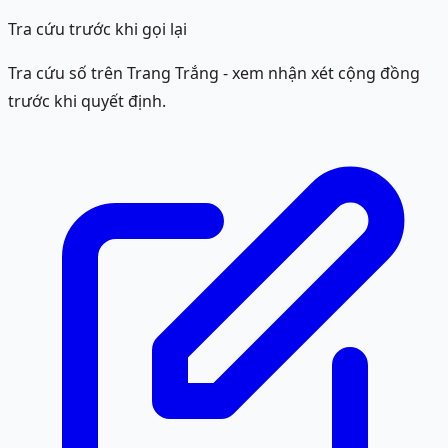
Tra cứu trước khi gọi lại
Tra cứu số trên Trang Trắng - xem nhận xét cộng đồng
trước khi quyết định.