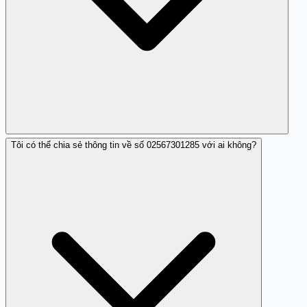
Tôi có thể chia sẻ thông tin về số 02567301285 với ai không?
Nếu bạn đã tương tác, hãy ngưng ngay và bảo vệ thông
tin cá nhân của mình.