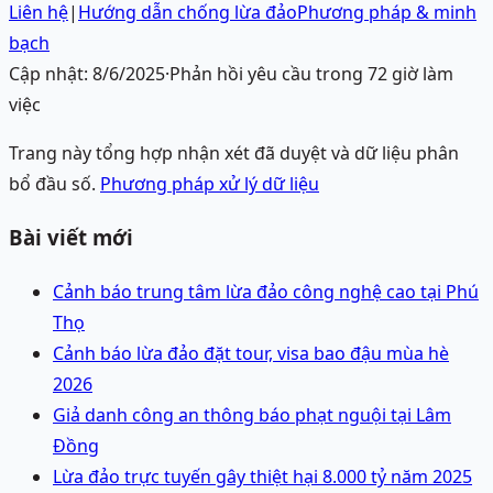
Liên hệ
|
Hướng dẫn chống lừa đảo
Phương pháp & minh
bạch
Cập nhật:
8/6/2025
·
Phản hồi yêu cầu trong 72 giờ làm
việc
Trang này tổng hợp nhận xét đã duyệt và dữ liệu phân
bổ đầu số.
Phương pháp xử lý dữ liệu
Bài viết mới
Cảnh báo trung tâm lừa đảo công nghệ cao tại Phú
Thọ
Cảnh báo lừa đảo đặt tour, visa bao đậu mùa hè
2026
Giả danh công an thông báo phạt nguội tại Lâm
Đồng
Lừa đảo trực tuyến gây thiệt hại 8.000 tỷ năm 2025