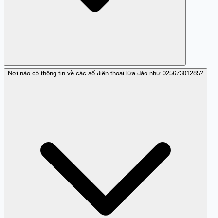
Nơi nào có thông tin về các số điện thoại lừa đảo như 02567301285?
Bạn nên chia sẻ thông tin với người thân và bạn bè để họ
cũng được cảnh giác.