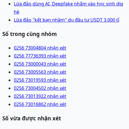
Lừa đảo dùng AI, Deepfake nhắm vào học sinh dịp
hè
Lừa đảo "kết bạn nhầm" dụ đầu tư USDT 3.000 tỉ
Số trong cùng nhóm
0256 7300480
4 nhận xét
0256 7773639
3 nhận xét
0256 7300004
3 nhận xét
0256 7300556
3 nhận xét
0256 7301959
3 nhận xét
0256 7300450
2 nhận xét
0256 7301392
2 nhận xét
0256 7301686
2 nhận xét
Số vừa được nhận xét