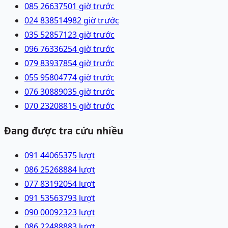
085 2663750
1 giờ trước
024 83851498
2 giờ trước
035 5285712
3 giờ trước
096 7633625
4 giờ trước
079 8393785
4 giờ trước
055 9580477
4 giờ trước
076 3088903
5 giờ trước
070 2320881
5 giờ trước
Đang được tra cứu nhiều
091 4406537
5
lượt
086 2526888
4
lượt
077 8319205
4
lượt
091 5356379
3
lượt
090 0009232
3
lượt
086 2248888
3
lượt