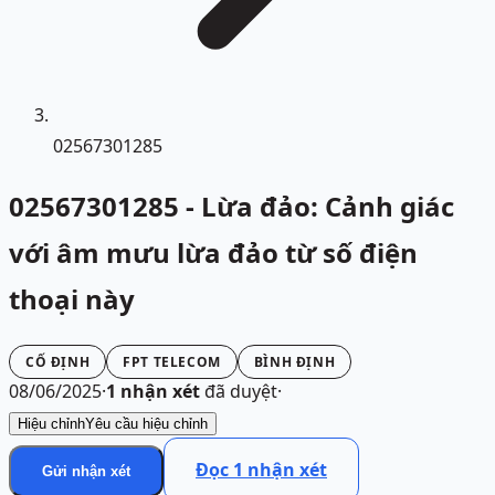
02567301285
02567301285 - Lừa đảo: Cảnh giác
với âm mưu lừa đảo từ số điện
thoại này
CỐ ĐỊNH
FPT TELECOM
BÌNH ĐỊNH
08/06/2025
·
1
nhận xét
đã duyệt
·
Hiệu chỉnh
Yêu cầu hiệu chỉnh
Đọc
1
nhận xét
Gửi nhận xét