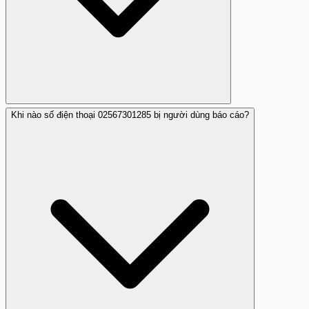
Khi nào số điện thoại 02567301285 bị người dùng báo cáo?
Có, số điện thoại 02567301285 đã được báo cáo là lừa
đảo.