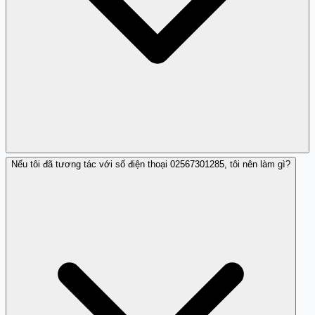
Nếu tôi đã tương tác với số điện thoại 02567301285, tôi nên làm gì?
Bạn có thể nhập số điện thoại để kiểm tra thông tin liên
quan trên Trang Trắng.