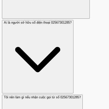
Ai là người sở hữu số điện thoại 02567301285?
Số điện thoại này đã bị báo cáo vào ngày 24/3/2025.
Tôi nên làm gì nếu nhận cuộc gọi từ số 02567301285?
Thông tin cụ thể về chủ sở hữu số điện thoại
02567301285 không được xác nhận.