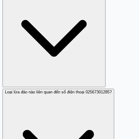
Loại lừa đảo nào liên quan đến số điện thoại 02567301285?
Bạn nên không nhấc máy nếu có cuộc gọi từ số này và
báo cáo cho các cơ quan chức năng.