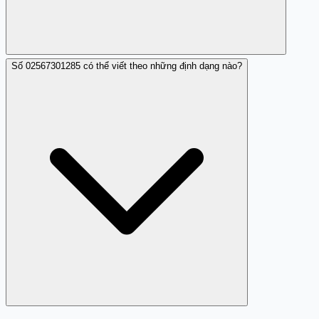
Số 02567301285 có thể viết theo những định dạng nào?
Thông tin hiện tại chỉ cho thấy đây là một số điện thoại
lừa đảo, không xác nhận liên quan đến tín dụng đen.