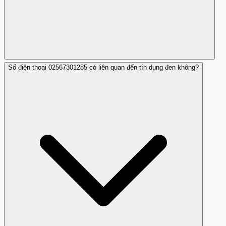
Số điện thoại 02567301285 có liên quan đến tín dụng đen không?
Trang Trắng là một nguồn thông tin hữu ích để tra cứu
các số điện thoại lừa đảo.