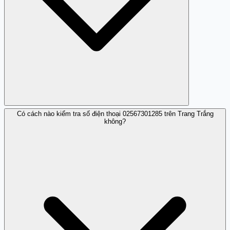
Có cách nào kiểm tra số điện thoại 02567301285 trên Trang Trắng
Số điện thoại này làm giả danh tổ chức tài chính để thực
không?
hiện lừa đảo.