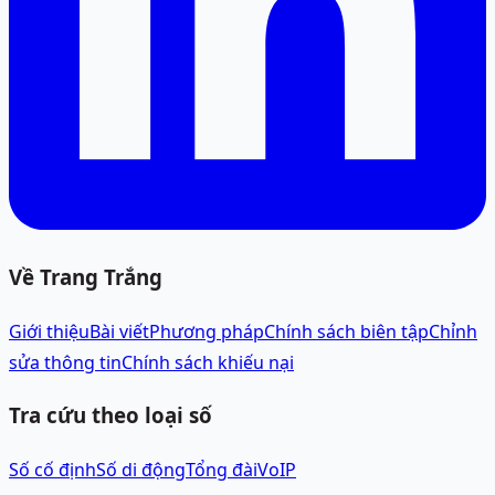
Về Trang Trắng
Giới thiệu
Bài viết
Phương pháp
Chính sách biên tập
Chỉnh
sửa thông tin
Chính sách khiếu nại
Tra cứu theo loại số
Số cố định
Số di động
Tổng đài
VoIP