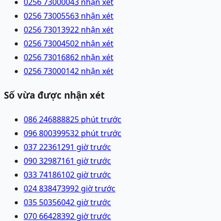
0256 7300004
3 nhận xét
0256 7300556
3 nhận xét
0256 7301392
2 nhận xét
0256 7300450
2 nhận xét
0256 7301686
2 nhận xét
0256 7300014
2 nhận xét
Số vừa được nhận xét
086 2468888
25 phút trước
096 8003995
32 phút trước
037 2236129
1 giờ trước
090 3298716
1 giờ trước
033 7418610
2 giờ trước
024 83847399
2 giờ trước
035 5035604
2 giờ trước
070 6642839
2 giờ trước