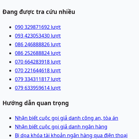
Đang được tra cứu nhiều
090 3298716
92
lượt
093 4230534
30
lượt
086 2468888
26
lượt
086 2526888
24
lượt
070 6642839
18
lượt
070 2216446
18
lượt
079 3343118
17
lượt
079 6339596
14
lượt
Hướng dẫn quan trọng
Nhận biết cuộc gọi giả danh công an, tòa án
Nhận biết cuộc gọi giả danh ngân hàng
Bị dọa khóa tài khoản ngân hàng qua điện thoại