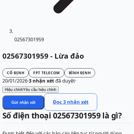
02567301959
02567301959 - Lừa đảo
CỐ ĐỊNH
FPT TELECOM
BÌNH ĐỊNH
20/01/2026
·
3
nhận xét
đã duyệt
·
Hiệu chỉnh
Yêu cầu hiệu chỉnh
Đọc
3
nhận xét
Gửi nhận xét
Số điện thoại 02567301959 là gì?
Được biết đến với các báo cáo liên tục từ người dùng