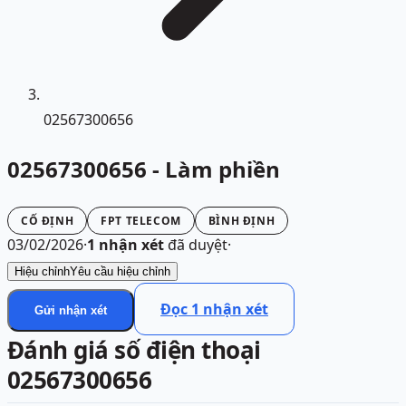
02567300656
02567300656 - Làm phiền
CỐ ĐỊNH
FPT TELECOM
BÌNH ĐỊNH
03/02/2026
·
1
nhận xét
đã duyệt
·
Hiệu chỉnh
Yêu cầu hiệu chỉnh
Đọc
1
nhận xét
Gửi nhận xét
Đánh giá số điện thoại
02567300656