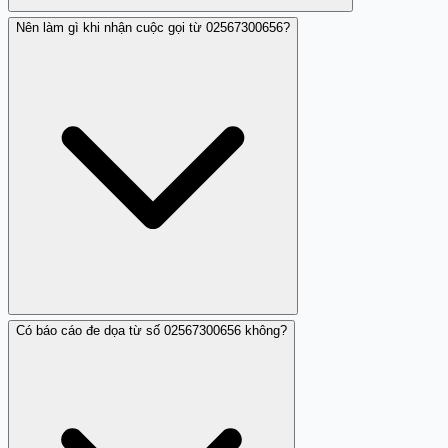
Nên làm gì khi nhận cuộc gọi từ 02567300656?
Theo đánh giá hiện tại, số điện thoại 02567300656 không
phải là số lừa đảo mà thuộc nhóm làm phiền.
Có báo cáo đe dọa từ số 02567300656 không?
Tốt nhất là không trả lời hoặc gọi lại, và dùng chức năng
chặn nếu số này làm phiền nhiều lần.