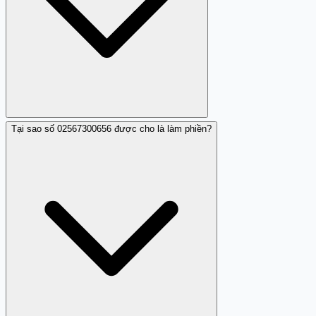
Tại sao số 02567300656 được cho là làm phiền?
Hiện chưa có báo cáo đe dọa từ người dùng với số điện
thoại này.