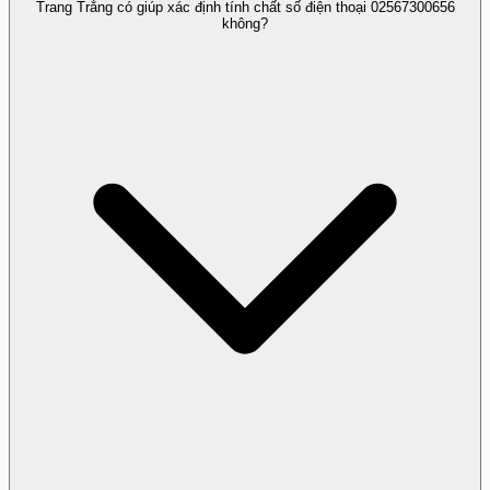
Trang Trắng có giúp xác định tính chất số điện thoại 02567300656
Không có thông tin nào cho thấy số 02567300656 liên
không?
quan đến tín dụng đen.