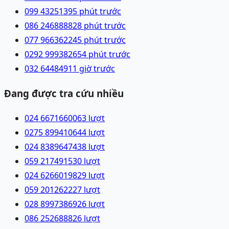
099 4325139
5 phút trước
086 2468888
28 phút trước
077 9663622
45 phút trước
0292 9993826
54 phút trước
032 6448491
1 giờ trước
Đang được tra cứu nhiều
024 66716600
63
lượt
0275 8994106
44
lượt
024 83896474
38
lượt
059 2174915
30
lượt
024 62660198
29
lượt
059 2012622
27
lượt
028 89973869
26
lượt
086 2526888
26
lượt