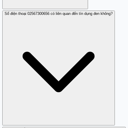
Số điện thoại 02567300656 có liên quan đến tín dụng đen không?
Vì số này thường gọi vào thời điểm không thích hợp như
sáng chủ nhật và gọi nhiều lần gây ảnh hưởng đến sinh
hoạt của người nhận cuộc gọi.