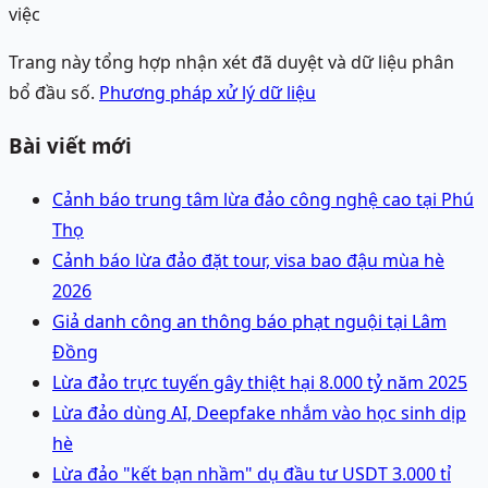
việc
Trang này tổng hợp nhận xét đã duyệt và dữ liệu phân
bổ đầu số.
Phương pháp xử lý dữ liệu
Bài viết mới
Cảnh báo trung tâm lừa đảo công nghệ cao tại Phú
Thọ
Cảnh báo lừa đảo đặt tour, visa bao đậu mùa hè
2026
Giả danh công an thông báo phạt nguội tại Lâm
Đồng
Lừa đảo trực tuyến gây thiệt hại 8.000 tỷ năm 2025
Lừa đảo dùng AI, Deepfake nhắm vào học sinh dịp
hè
Lừa đảo "kết bạn nhầm" dụ đầu tư USDT 3.000 tỉ