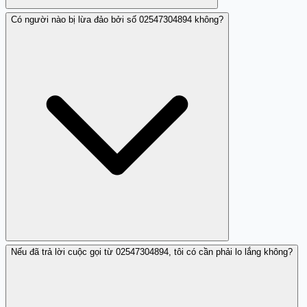
Có người nào bị lừa đảo bởi số 02547304894 không?
Bạn nên tránh trả lời và có thể kiểm tra trên Trang Trắng.
Nếu đã trả lời cuộc gọi từ 02547304894, tôi có cần phải lo lắng không?
Hiện chưa có thông tin về lừa đảo từ số này, nhưng nó
được coi là nhá máy.