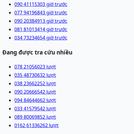
090 4111530
3 giờ trước
077 9419684
3 giờ trước
090 2038491
3 giờ trước
081 8101341
4 giờ trước
034 7323465
4 giờ trước
Đang được tra cứu nhiều
078 2105602
3
lượt
035 4873063
2
lượt
038 2366225
2
lượt
090 2066654
2
lượt
094 8464466
2
lượt
033 4157954
2
lượt
089 8006985
2
lượt
0162 6133626
2
lượt