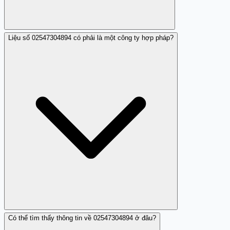
Liệu số 02547304894 có phải là một công ty hợp pháp?
Nhiều người chỉ báo cáo rằng họ nhận được các cuộc gọi
nhá máy từ số này.
Có thể tìm thấy thông tin về 02547304894 ở đâu?
Hiện chưa có thông tin xác nhận nào cho thấy đây là số