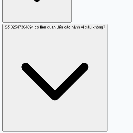
Số 02547304894 có liên quan đến các hành vi xấu không?
Thông tin về chủ sở hữu số này vẫn chưa được xác minh.