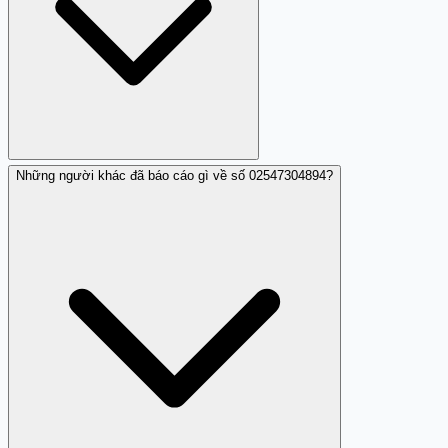
Những người khác đã báo cáo gì về số 02547304894?
Có, bạn có thể chặn số này trên điện thoại của mình để
tránh bị làm phiền.