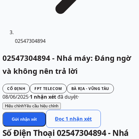
02547304894
02547304894 - Nhá máy: Đáng ngờ
và không nên trả lời
CỐ ĐỊNH
FPT TELECOM
BÀ RỊA - VŨNG TÀU
08/06/2025
·
1
nhận xét
đã duyệt
·
Hiệu chỉnh
Yêu cầu hiệu chỉnh
Đọc
1
nhận xét
Gửi nhận xét
Số Điện Thoại 02547304894 - Nhá