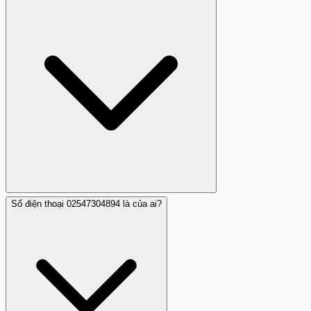
của một công ty hợp pháp.
Số điện thoại 02547304894 là của ai?
Bạn có thể tìm kiếm thông tin này trên Trang Trắng.