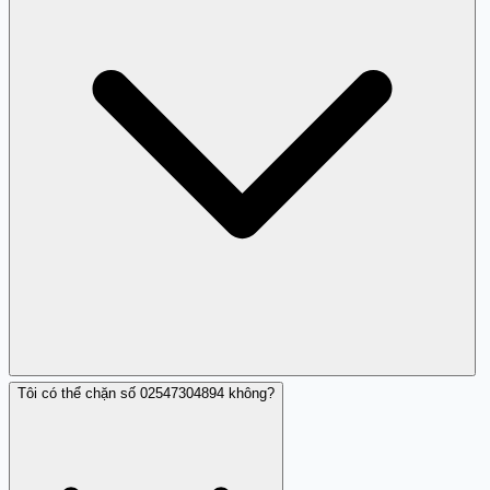
Tôi có thể chặn số 02547304894 không?
Không cần quá lo lắng, nhưng hãy cẩn thận và theo dõi
các cuộc gọi tiếp theo.