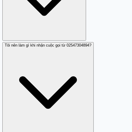
Tôi nên làm gì khi nhận cuộc gọi từ 02547304894?
Số điện thoại 02547304894 được cho là nhá máy và nên
được coi là đáng ngờ.