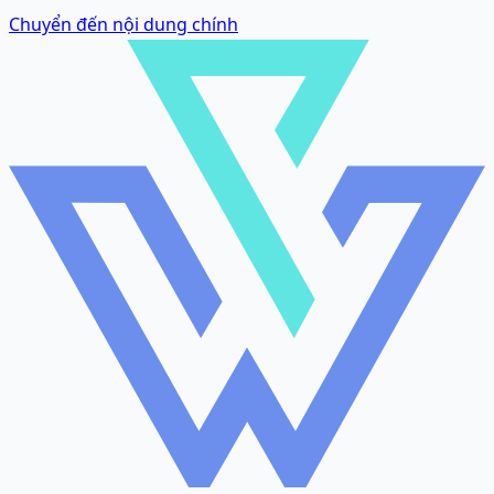
Chuyển đến nội dung chính