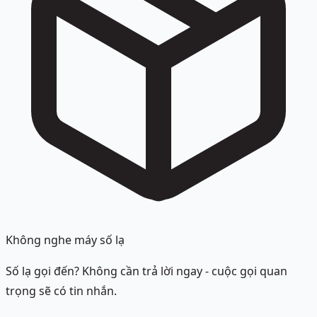
Không nghe máy số lạ
Số lạ gọi đến? Không cần trả lời ngay - cuộc gọi quan
trọng sẽ có tin nhắn.