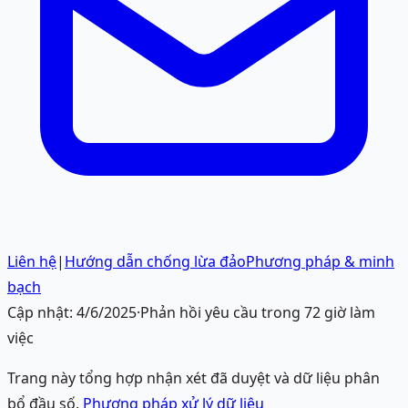
Liên hệ
|
Hướng dẫn chống lừa đảo
Phương pháp & minh
bạch
Cập nhật:
4/6/2025
·
Phản hồi yêu cầu trong 72 giờ làm
việc
Trang này tổng hợp nhận xét đã duyệt và dữ liệu phân
bổ đầu số.
Phương pháp xử lý dữ liệu