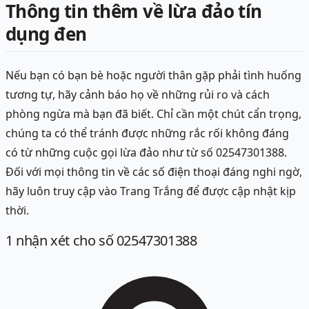
Thông tin thêm về lừa đảo tín
dụng đen
Nếu bạn có bạn bè hoặc người thân gặp phải tình huống
tương tự, hãy cảnh báo họ về những rủi ro và cách
phòng ngừa mà bạn đã biết. Chỉ cần một chút cẩn trọng,
chúng ta có thể tránh được những rắc rối không đáng
có từ những cuộc gọi lừa đảo như từ số 02547301388.
Đối với mọi thông tin về các số điện thoại đáng nghi ngờ,
hãy luôn truy cập vào Trang Trắng để được cập nhật kịp
thời.
1
nhận xét
cho số 02547301388