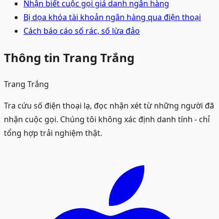
Nhận biết cuộc gọi giả danh ngân hàng
Bị dọa khóa tài khoản ngân hàng qua điện thoại
Cách báo cáo số rác, số lừa đảo
Thông tin Trang Trắng
Trang Trắng
Tra cứu số điện thoại lạ, đọc nhận xét từ những người đã
nhận cuộc gọi. Chúng tôi không xác định danh tính - chỉ
tổng hợp trải nghiệm thật.