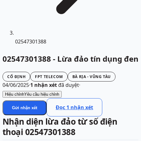
02547301388
02547301388 - Lừa đảo tín dụng đen
CỐ ĐỊNH
FPT TELECOM
BÀ RỊA - VŨNG TÀU
04/06/2025
·
1
nhận xét
đã duyệt
·
Hiệu chỉnh
Yêu cầu hiệu chỉnh
Đọc
1
nhận xét
Gửi nhận xét
Nhận diện lừa đảo từ số điện
thoại 02547301388