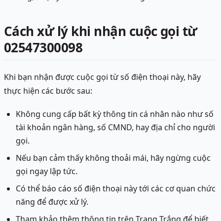
Cách xử lý khi nhận cuộc gọi từ
02547300098
Khi bạn nhận được cuộc gọi từ số điện thoại này, hãy
thực hiện các bước sau:
Không cung cấp bất kỳ thông tin cá nhân nào như số
tài khoản ngân hàng, số CMND, hay địa chỉ cho người
gọi.
Nếu bạn cảm thấy không thoải mái, hãy ngừng cuộc
gọi ngay lập tức.
Có thể báo cáo số điện thoại này tới các cơ quan chức
năng để được xử lý.
Tham khảo thêm thông tin trên Trang Trắng để biết