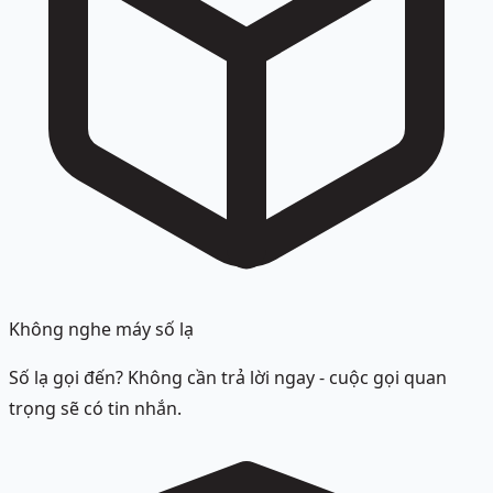
Không nghe máy số lạ
Số lạ gọi đến? Không cần trả lời ngay - cuộc gọi quan
trọng sẽ có tin nhắn.