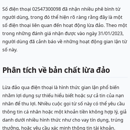
Số điện thoại 02547300098 đã nhận nhiều phê bình từ
người dùng, trong đó thể hiện rõ ràng rằng đây là một
số điện thoại liên quan đến hoạt động lừa đảo. Theo một
trong những đánh giá nhận được vào ngày 31/01/2023,
người dùng đã cảnh báo về những hoạt động gian lận từ
số này.
Phân tích về bản chất lừa đảo
Lừa đảo qua điện thoại là hình thức gian lận phổ biến
nhằm lợi dụng sự thiếu hiểu biết hoặc sự cả tin của nạn
nhân để thu lợi. Nhiều cuộc gọi từ số này có thể yêu cầu
thông tin cá nhân hoặc một khoản tiền không hợp lý, giả
danh dưới nhiều hình thức như cho vay tín dụng, trúng
thưởng, hoặc yêu cầu xác minh thông tin tài khoản.