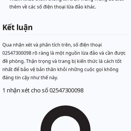
thêm về các số điện thoại lừa đảo khác.
Kết luận
Qua nhận xét và phân tích trên, số điện thoại
02547300098 rõ ràng là một nguồn lừa đảo và cần được
đề phòng. Thận trọng và trang bị kiến thức là cách tốt
nhất để bảo vệ bản thân khỏi những cuộc gọi không
đáng tin cậy như thế này.
1
nhận xét
cho số 02547300098