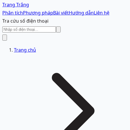
Trang Trắng
Phân tích
Phương pháp
Bài viết
Hướng dẫn
Liên hệ
Tra cứu số điện thoại
Trang chủ