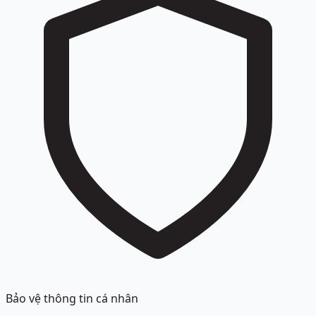
Bảo vệ thông tin cá nhân