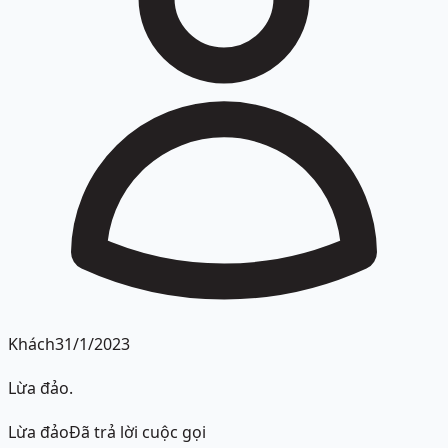
Khách
31/1/2023
Lừa đảo.
Lừa đảo
Đã trả lời cuộc gọi