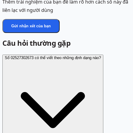
Thêm trải nghiệm của bạn để làm rõ hơn cách số này đã
liên lạc với người dùng
Gửi nhận xét của bạn
Câu hỏi thường gặp
Số 02527302673 có thể viết theo những định dạng nào?