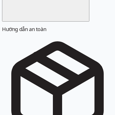
Hướng dẫn an toàn
Định dạng chuẩn là 02527302673. Các cách viết sau đây
đều được quy về cùng một số khi tra cứu: 025 27302673,
025 2730 2673, +842527302673, +84 25 27302673.