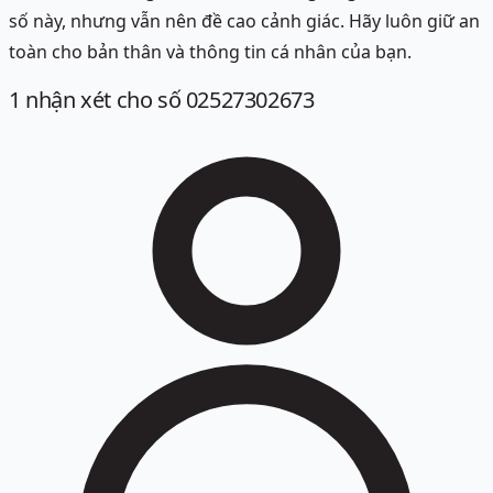
số này, nhưng vẫn nên đề cao cảnh giác. Hãy luôn giữ an
toàn cho bản thân và thông tin cá nhân của bạn.
1
nhận xét
cho số 02527302673