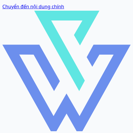
Chuyển đến nội dung chính