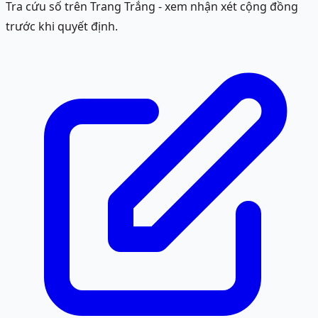
Tra cứu số trên Trang Trắng - xem nhận xét cộng đồng
trước khi quyết định.