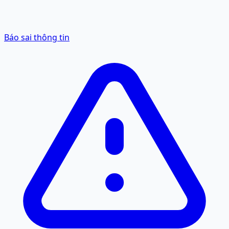
Báo sai thông tin