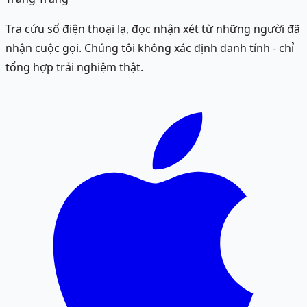
Tra cứu số điện thoại lạ, đọc nhận xét từ những người đã
nhận cuộc gọi. Chúng tôi không xác định danh tính - chỉ
tổng hợp trải nghiệm thật.