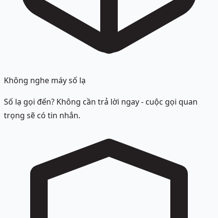
Không nghe máy số lạ
Số lạ gọi đến? Không cần trả lời ngay - cuộc gọi quan
trọng sẽ có tin nhắn.