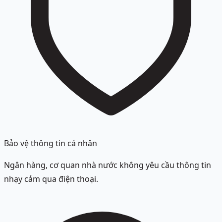
Bảo vệ thông tin cá nhân
Ngân hàng, cơ quan nhà nước không yêu cầu thông tin
nhạy cảm qua điện thoại.