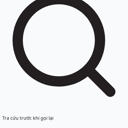
Tra cứu trước khi gọi lại