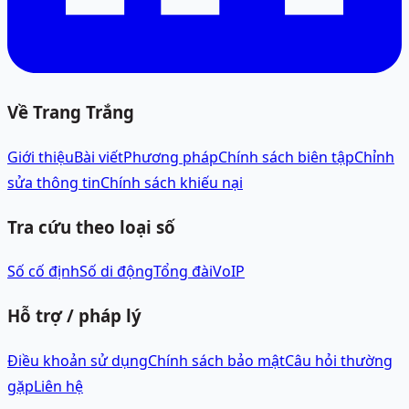
Về Trang Trắng
Giới thiệu
Bài viết
Phương pháp
Chính sách biên tập
Chỉnh
sửa thông tin
Chính sách khiếu nại
Tra cứu theo loại số
Số cố định
Số di động
Tổng đài
VoIP
Hỗ trợ / pháp lý
Điều khoản sử dụng
Chính sách bảo mật
Câu hỏi thường
gặp
Liên hệ