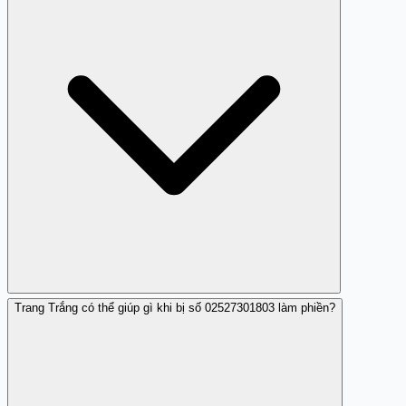
dụng đen.
Trang Trắng có thể giúp gì khi bị số 02527301803 làm phiền?
Vì số này thường xuyên gọi yêu cầu thông tin tài chính và
có dấu hiệu quấy rối, chiếm đoạt tài sản.