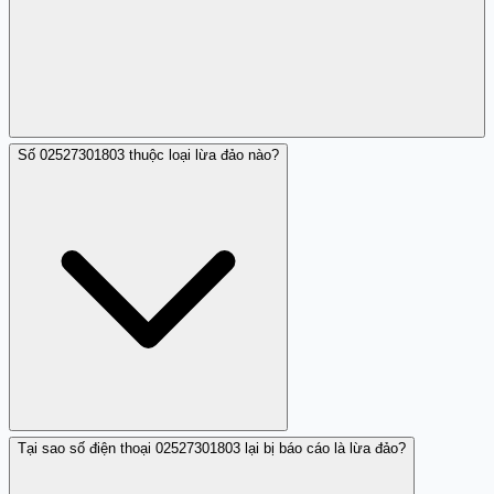
Số 02527301803 thuộc loại lừa đảo nào?
Không, số này không thuộc cơ quan chính phủ hoặc tổ
chức tin cậy, theo nhận định của Trang Trắng.
Tại sao số điện thoại 02527301803 lại bị báo cáo là lừa đảo?
Số điện thoại này được liệt kê thuộc hình thức lừa đảo tín