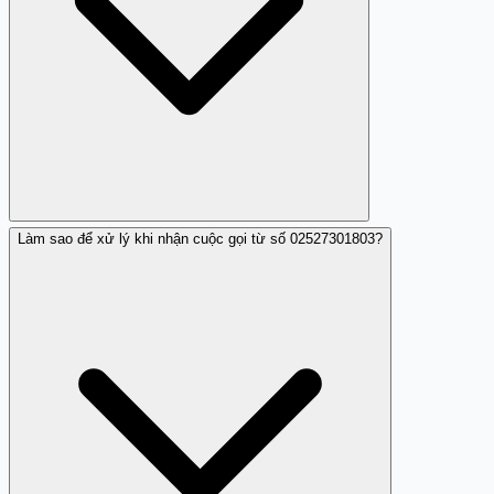
Làm sao để xử lý khi nhận cuộc gọi từ số 02527301803?
Có, theo đánh giá từ người dùng trên Trang Trắng, số
02527301803 được xếp vào dạng lừa đảo tín dụng đen.