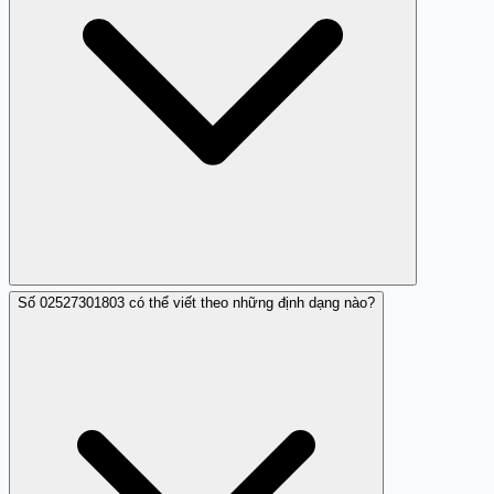
Số 02527301803 có thể viết theo những định dạng nào?
Trang Trắng cung cấp thông tin để nhận diện và cảnh
báo người dùng, giúp bạn xử lý các cuộc gọi đáng ngờ
an toàn hơn.