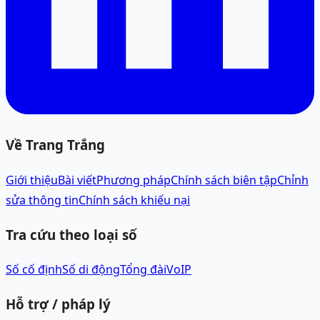
Về Trang Trắng
Giới thiệu
Bài viết
Phương pháp
Chính sách biên tập
Chỉnh
sửa thông tin
Chính sách khiếu nại
Tra cứu theo loại số
Số cố định
Số di động
Tổng đài
VoIP
Hỗ trợ / pháp lý