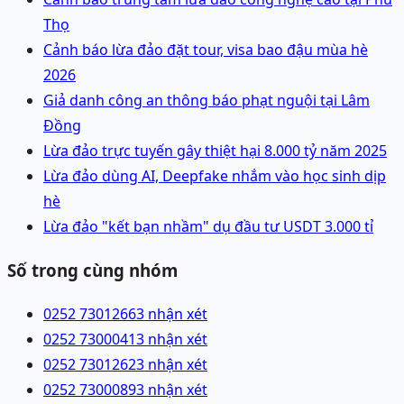
Thọ
Cảnh báo lừa đảo đặt tour, visa bao đậu mùa hè
2026
Giả danh công an thông báo phạt nguội tại Lâm
Đồng
Lừa đảo trực tuyến gây thiệt hại 8.000 tỷ năm 2025
Lừa đảo dùng AI, Deepfake nhắm vào học sinh dịp
hè
Lừa đảo "kết bạn nhầm" dụ đầu tư USDT 3.000 tỉ
Số trong cùng nhóm
0252 7301266
3 nhận xét
0252 7300041
3 nhận xét
0252 7301262
3 nhận xét
0252 7300089
3 nhận xét