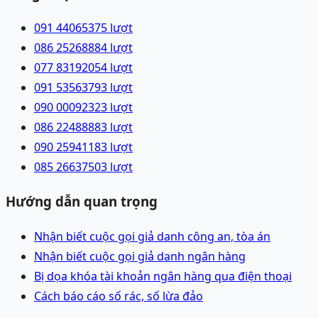
091 4406537
5
lượt
086 2526888
4
lượt
077 8319205
4
lượt
091 5356379
3
lượt
090 0009232
3
lượt
086 2248888
3
lượt
090 2594118
3
lượt
085 2663750
3
lượt
Hướng dẫn quan trọng
Nhận biết cuộc gọi giả danh công an, tòa án
Nhận biết cuộc gọi giả danh ngân hàng
Bị dọa khóa tài khoản ngân hàng qua điện thoại
Cách báo cáo số rác, số lừa đảo