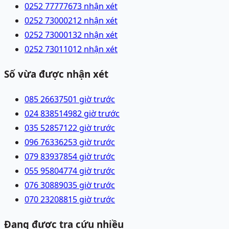
0252 7777767
3 nhận xét
0252 7300021
2 nhận xét
0252 7300013
2 nhận xét
0252 7301101
2 nhận xét
Số vừa được nhận xét
085 2663750
1 giờ trước
024 83851498
2 giờ trước
035 5285712
2 giờ trước
096 7633625
3 giờ trước
079 8393785
4 giờ trước
055 9580477
4 giờ trước
076 3088903
5 giờ trước
070 2320881
5 giờ trước
Đang được tra cứu nhiều