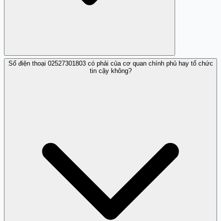
Số điện thoại 02527301803 có phải của cơ quan chính phủ hay tổ chức
Bạn nên không trả lời hoặc cung cấp thông tin cá nhân,
tin cậy không?
và có thể dùng chức năng chặn cuộc gọi để tránh phiền
nhiễu.