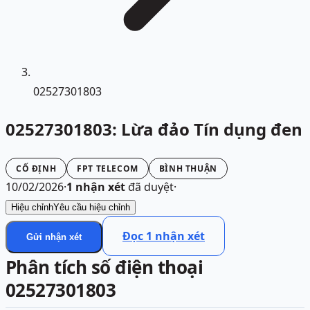
02527301803
02527301803: Lừa đảo Tín dụng đen
CỐ ĐỊNH
FPT TELECOM
BÌNH THUẬN
10/02/2026
·
1
nhận xét
đã duyệt
·
Hiệu chỉnh
Yêu cầu hiệu chỉnh
Đọc
1
nhận xét
Gửi nhận xét
Phân tích số điện thoại
02527301803