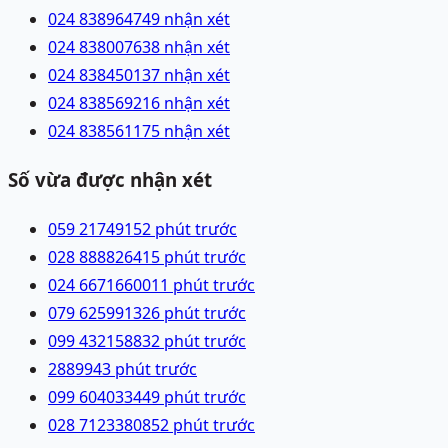
024 83896474
9 nhận xét
024 83800763
8 nhận xét
024 83845013
7 nhận xét
024 83856921
6 nhận xét
024 83856117
5 nhận xét
Số vừa được nhận xét
059 2174915
2 phút trước
028 88882641
5 phút trước
024 66716600
11 phút trước
079 6259913
26 phút trước
099 4321588
32 phút trước
28899
43 phút trước
099 6040334
49 phút trước
028 71233808
52 phút trước