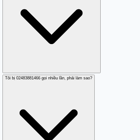
Tôi bị 02483881466 gọi nhiều lần, phải làm sao?
Theo nhận xét cộng đồng, 02483881466 gọi vào rồi tự
động cúp máy khi được bắt máy. Hành vi này không gây
nguy hiểm trực tiếp nhưng là dấu hiệu làm phiền điển
hình. Nên chặn số để tránh bị gọi lại.