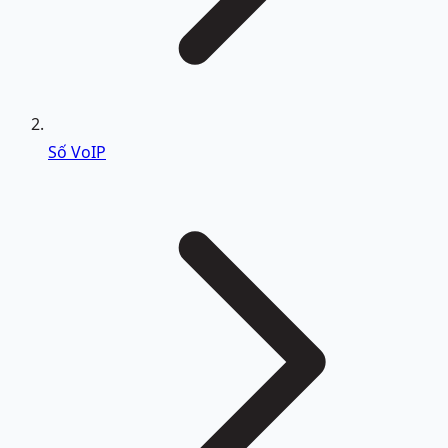
Số VoIP