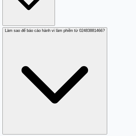
Làm sao để báo cáo hành vi làm phiền từ 02483881466?
Trang Trắng không cung cấp dịch vụ tra cứu danh tính
hoặc chủ sở hữu số điện thoại. Chúng tôi chỉ tổng hợp
nhận xét cộng đồng về hành vi gọi. Để biết chi tiết, liên
hệ nhà mạng viễn thông cấp số 024.