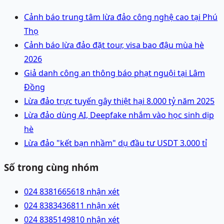
Cảnh báo trung tâm lừa đảo công nghệ cao tại Phú
Thọ
Cảnh báo lừa đảo đặt tour, visa bao đậu mùa hè
2026
Giả danh công an thông báo phạt nguội tại Lâm
Đồng
Lừa đảo trực tuyến gây thiệt hại 8.000 tỷ năm 2025
Lừa đảo dùng AI, Deepfake nhắm vào học sinh dịp
hè
Lừa đảo "kết bạn nhầm" dụ đầu tư USDT 3.000 tỉ
Số trong cùng nhóm
024 83816656
18 nhận xét
024 83834368
11 nhận xét
024 83851498
10 nhận xét