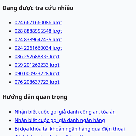
Đang được tra cứu nhiều
024 66716600
86
lượt
028 88885555
48
lượt
024 83896474
35
lượt
024 22616600
34
lượt
086 2526888
33
lượt
059 2012622
33
lượt
090 0009232
28
lượt
076 2086377
23
lượt
Hướng dẫn quan trọng
Nhận biết cuộc gọi giả danh công an, tòa án
Nhận biết cuộc gọi giả danh ngân hàng
Bị dọa khóa tài khoản ngân hàng qua điện thoại