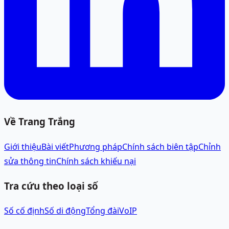
Về Trang Trắng
Giới thiệu
Bài viết
Phương pháp
Chính sách biên tập
Chỉnh
sửa thông tin
Chính sách khiếu nại
Tra cứu theo loại số
Số cố định
Số di động
Tổng đài
VoIP