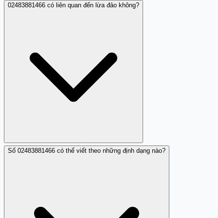
02483881466 có liên quan đến lừa đảo không?
Có thể báo cáo qua tổng đài 156 của Bộ Thông tin và
Truyền thông, hoặc chia sẻ trải nghiệm trên Trang Trắng
(trangtrang.com) để cảnh báo những người dùng khác.
Số 02483881466 có thể viết theo những định dạng nào?
Theo hiện tại, chỉ có một nhận xét về 02483881466 liên
quan đến hành vi gọi rồi cúp máy (làm phiền), không có
dấu hiệu lừa đảo được ghi nhận. Tuy nhiên, luôn cảnh
báo và chặn các cuộc gọi không xác định.