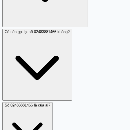
Có nên gọi lại số 02483881466 không?
Nếu 02483881466 gọi liên tục, hãy chặn số trên điện
thoại ngay lập tức. Sau đó, báo cáo qua tổng đài 156 (Bộ
Thông tin và Truyền thông) để có biên bản chính thức về
hành vi làm phiền này.
Số 02483881466 là của ai?
Không nên gọi lại 02483881466, vì điều này có thể dẫn
đến việc mất cước điện thoại hoặc bị gọi lại liên tiếp.
Cách tốt nhất là chặn số và không tương tác.