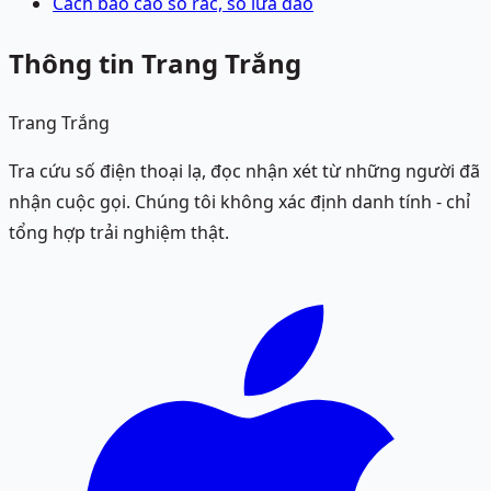
Cách báo cáo số rác, số lừa đảo
Thông tin Trang Trắng
Trang Trắng
Tra cứu số điện thoại lạ, đọc nhận xét từ những người đã
nhận cuộc gọi. Chúng tôi không xác định danh tính - chỉ
tổng hợp trải nghiệm thật.