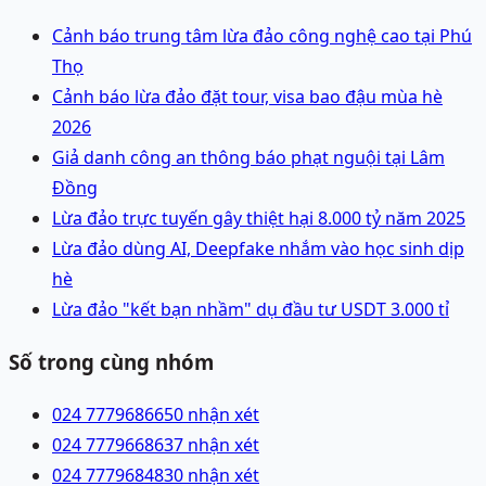
Cảnh báo trung tâm lừa đảo công nghệ cao tại Phú
Thọ
Cảnh báo lừa đảo đặt tour, visa bao đậu mùa hè
2026
Giả danh công an thông báo phạt nguội tại Lâm
Đồng
Lừa đảo trực tuyến gây thiệt hại 8.000 tỷ năm 2025
Lừa đảo dùng AI, Deepfake nhắm vào học sinh dịp
hè
Lừa đảo "kết bạn nhầm" dụ đầu tư USDT 3.000 tỉ
Số trong cùng nhóm
024 77796866
50 nhận xét
024 77796686
37 nhận xét
024 77796848
30 nhận xét