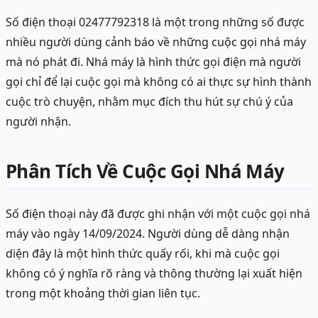
Số điện thoại 02477792318 là một trong những số được
nhiều người dùng cảnh báo về những cuộc gọi nhá máy
mà nó phát đi. Nhá máy là hình thức gọi điện mà người
gọi chỉ để lại cuộc gọi mà không có ai thực sự hình thành
cuộc trò chuyện, nhằm mục đích thu hút sự chú ý của
người nhận.
Phân Tích Về Cuộc Gọi Nhá Máy
Số điện thoại này đã được ghi nhận với một cuộc gọi nhá
máy vào ngày 14/09/2024. Người dùng dễ dàng nhận
diện đây là một hình thức quấy rối, khi mà cuộc gọi
không có ý nghĩa rõ ràng và thông thường lại xuất hiện
trong một khoảng thời gian liên tục.