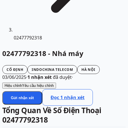
02477792318
02477792318 - Nhá máy
CỐ ĐỊNH
INDOCHINA TELECOM
HÀ NỘI
03/06/2025
·
1
nhận xét
đã duyệt
·
Hiệu chỉnh
Yêu cầu hiệu chỉnh
Đọc
1
nhận xét
Gửi nhận xét
Tổng Quan Về Số Điện Thoại
02477792318