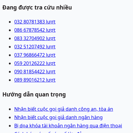
Đang được tra cứu nhiều
032 8078138
3
lượt
086 6787854
2
lượt
083 3270490
2
lượt
032 5120749
2
lượt
037 9686647
2
lượt
059 2012622
2
lượt
090 8185442
2
lượt
089 8901621
2
lượt
Hướng dẫn quan trọng
Nhận biết cuộc gọi giả danh công an, tòa án
Nhận biết cuộc gọi giả danh ngân hàng
Bị dọa khóa tài khoản ngân hàng qua điện thoại