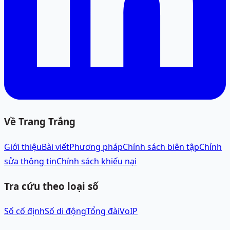
Về Trang Trắng
Giới thiệu
Bài viết
Phương pháp
Chính sách biên tập
Chỉnh
sửa thông tin
Chính sách khiếu nại
Tra cứu theo loại số
Số cố định
Số di động
Tổng đài
VoIP