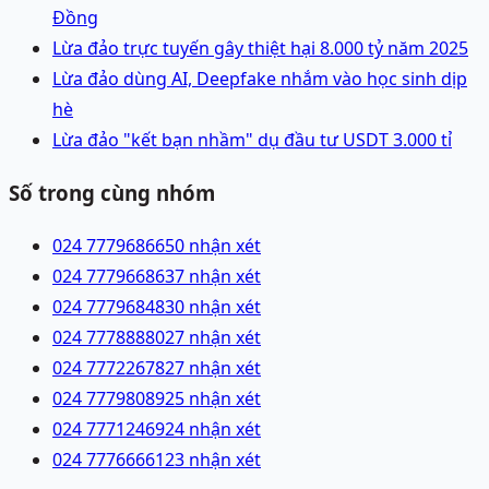
Đồng
Lừa đảo trực tuyến gây thiệt hại 8.000 tỷ năm 2025
Lừa đảo dùng AI, Deepfake nhắm vào học sinh dịp
hè
Lừa đảo "kết bạn nhầm" dụ đầu tư USDT 3.000 tỉ
Số trong cùng nhóm
024 77796866
50 nhận xét
024 77796686
37 nhận xét
024 77796848
30 nhận xét
024 77788880
27 nhận xét
024 77722678
27 nhận xét
024 77798089
25 nhận xét
024 77712469
24 nhận xét
024 77766661
23 nhận xét