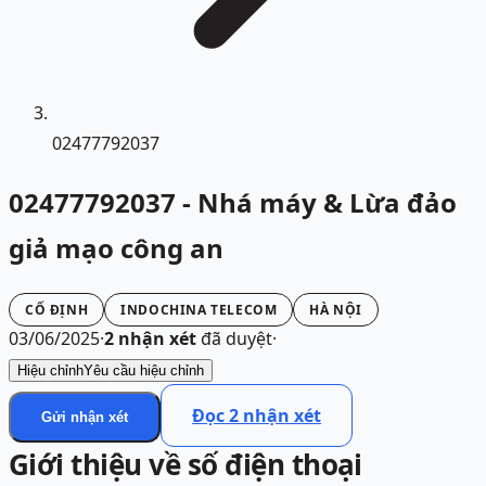
02477792037
02477792037 - Nhá máy & Lừa đảo
giả mạo công an
CỐ ĐỊNH
INDOCHINA TELECOM
HÀ NỘI
03/06/2025
·
2
nhận xét
đã duyệt
·
Hiệu chỉnh
Yêu cầu hiệu chỉnh
Đọc
2
nhận xét
Gửi nhận xét
Giới thiệu về số điện thoại