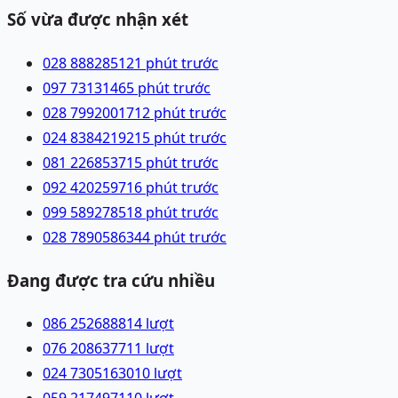
Số vừa được nhận xét
028 88828512
1 phút trước
097 7313146
5 phút trước
028 79920017
12 phút trước
024 83842192
15 phút trước
081 2268537
15 phút trước
092 4202597
16 phút trước
099 5892785
18 phút trước
028 78905863
44 phút trước
Đang được tra cứu nhiều
086 2526888
14
lượt
076 2086377
11
lượt
024 73051630
10
lượt