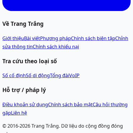
Về Trang Trắng
Giới thiệu
Bài viết
Phương pháp
Chính sách biên tập
Chỉnh
sửa thông tin
Chính sách khiếu nại
Tra cứu theo loại số
Số cố định
Số di động
Tổng đài
VoIP
Hỗ trợ / pháp lý
Điều khoản sử dụng
Chính sách bảo mật
Câu hỏi thường
gặp
Liên hệ
© 2016-
2026
Trang Trắng.
Dữ liệu do cộng đồng đóng