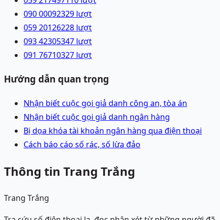
059 2174971
10
lượt
090 0009232
9
lượt
059 2012622
8
lượt
093 4230534
7
lượt
091 7671032
7
lượt
Hướng dẫn quan trọng
Nhận biết cuộc gọi giả danh công an, tòa án
Nhận biết cuộc gọi giả danh ngân hàng
Bị dọa khóa tài khoản ngân hàng qua điện thoại
Cách báo cáo số rác, số lừa đảo
Thông tin Trang Trắng
Trang Trắng
Tra cứu số điện thoại lạ, đọc nhận xét từ những người đã