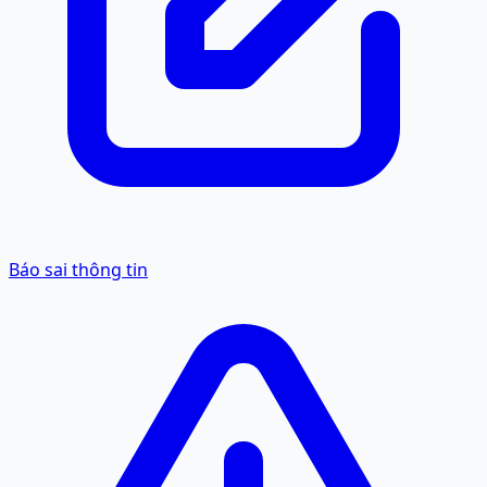
Báo sai thông tin