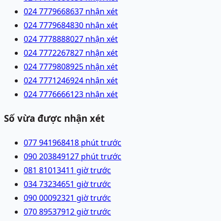
024 77796686
37 nhận xét
024 77796848
30 nhận xét
024 77788880
27 nhận xét
024 77722678
27 nhận xét
024 77798089
25 nhận xét
024 77712469
24 nhận xét
024 77766661
23 nhận xét
Số vừa được nhận xét
077 9419684
18 phút trước
090 2038491
27 phút trước
081 8101341
1 giờ trước
034 7323465
1 giờ trước
090 0009232
1 giờ trước
070 8953791
2 giờ trước