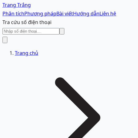
Trang Trắng
Phân tích
Phương pháp
Bài viết
Hướng dẫn
Liên hệ
Tra cứu số điện thoại
Trang chủ