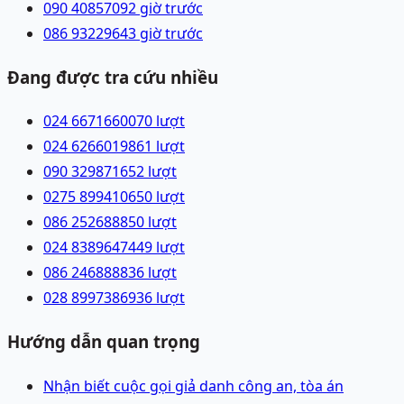
090 4085709
2 giờ trước
086 9322964
3 giờ trước
Đang được tra cứu nhiều
024 66716600
70
lượt
024 62660198
61
lượt
090 3298716
52
lượt
0275 8994106
50
lượt
086 2526888
50
lượt
024 83896474
49
lượt
086 2468888
36
lượt
028 89973869
36
lượt
Hướng dẫn quan trọng
Nhận biết cuộc gọi giả danh công an, tòa án