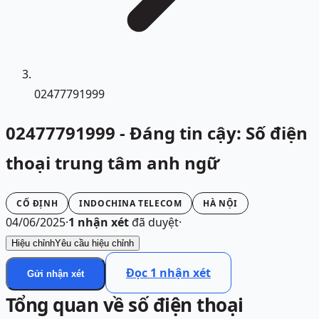
02477791999
02477791999 - Đáng tin cậy: Số điện
thoại trung tâm anh ngữ
CỐ ĐỊNH
INDOCHINA TELECOM
HÀ NỘI
04/06/2025
·
1
nhận xét
đã duyệt
·
Hiệu chỉnh
Yêu cầu hiệu chỉnh
Đọc
1
nhận xét
Gửi nhận xét
Tổng quan về số điện thoại