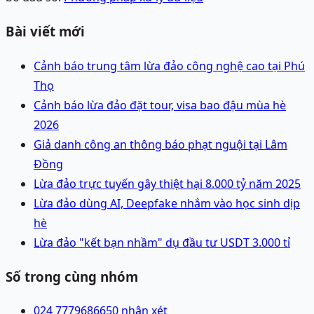
Bài viết mới
Cảnh báo trung tâm lừa đảo công nghệ cao tại Phú
Thọ
Cảnh báo lừa đảo đặt tour, visa bao đậu mùa hè
2026
Giả danh công an thông báo phạt nguội tại Lâm
Đồng
Lừa đảo trực tuyến gây thiệt hại 8.000 tỷ năm 2025
Lừa đảo dùng AI, Deepfake nhắm vào học sinh dịp
hè
Lừa đảo "kết bạn nhầm" dụ đầu tư USDT 3.000 tỉ
Số trong cùng nhóm
024 77796866
50 nhận xét