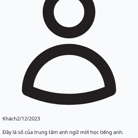
Khách
2/12/2023
Đây là số của trung tâm anh ngữ mời học tiếng anh.