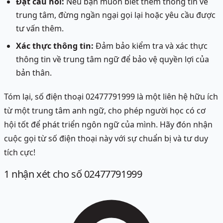
Đặt câu hỏi:
Nếu bạn muốn biết thêm thông tin về
trung tâm, đừng ngần ngại gọi lại hoặc yêu cầu được
tư vấn thêm.
Xác thực thông tin:
Đảm bảo kiểm tra và xác thực
thông tin về trung tâm ngữ để bảo vệ quyền lợi của
bản thân.
Tóm lại, số điện thoại 02477791999 là một liên hệ hữu ích
từ một trung tâm anh ngữ, cho phép người học có cơ
hội tốt để phát triển ngôn ngữ của mình. Hãy đón nhận
cuộc gọi từ số điện thoại này với sự chuẩn bị và tư duy
tích cực!
1
nhận xét
cho số 02477791999