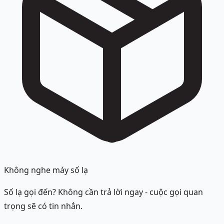
Không nghe máy số lạ
Số lạ gọi đến? Không cần trả lời ngay - cuộc gọi quan
trọng sẽ có tin nhắn.