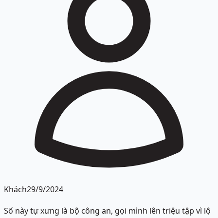
Khách
29/9/2024
Số này tự xưng là bộ công an, gọi mình lên triệu tập vì lộ