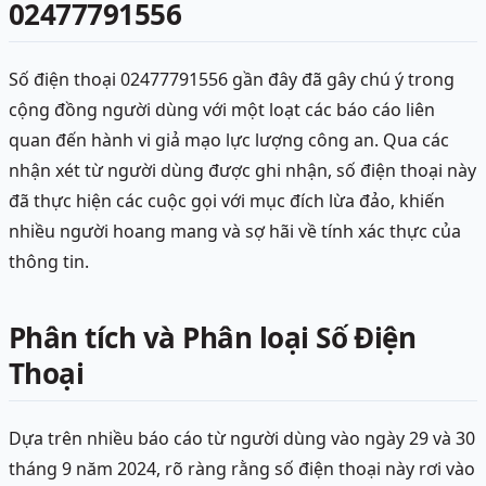
02477791556
Số điện thoại 02477791556 gần đây đã gây chú ý trong
cộng đồng người dùng với một loạt các báo cáo liên
quan đến hành vi giả mạo lực lượng công an. Qua các
nhận xét từ người dùng được ghi nhận, số điện thoại này
đã thực hiện các cuộc gọi với mục đích lừa đảo, khiến
nhiều người hoang mang và sợ hãi về tính xác thực của
thông tin.
Phân tích và Phân loại Số Điện
Thoại
Dựa trên nhiều báo cáo từ người dùng vào ngày 29 và 30
tháng 9 năm 2024, rõ ràng rằng số điện thoại này rơi vào