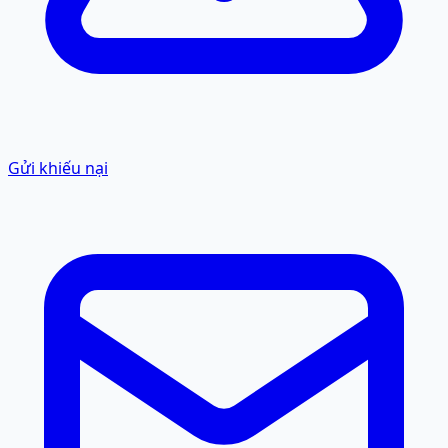
Gửi khiếu nại