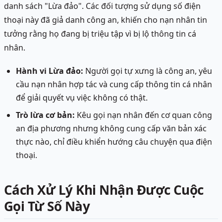
danh sách "Lừa đảo". Các đối tượng sử dụng số điện
thoại này đã giả danh công an, khiến cho nạn nhân tin
tưởng rằng họ đang bị triệu tập vì bị lộ thông tin cá
nhân.
Hành vi Lừa đảo:
Người gọi tự xưng là công an, yêu
cầu nạn nhân hợp tác và cung cấp thông tin cá nhân
để giải quyết vụ việc không có thật.
Trò lừa cơ bản:
Kêu gọi nạn nhân đến cơ quan công
an địa phương nhưng không cung cấp văn bản xác
thực nào, chỉ điều khiển hướng câu chuyện qua điện
thoại.
Cách Xử Lý Khi Nhận Được Cuộc
Gọi Từ Số Này