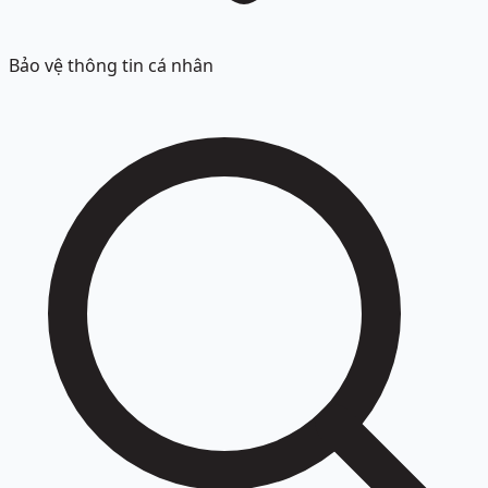
Bảo vệ thông tin cá nhân