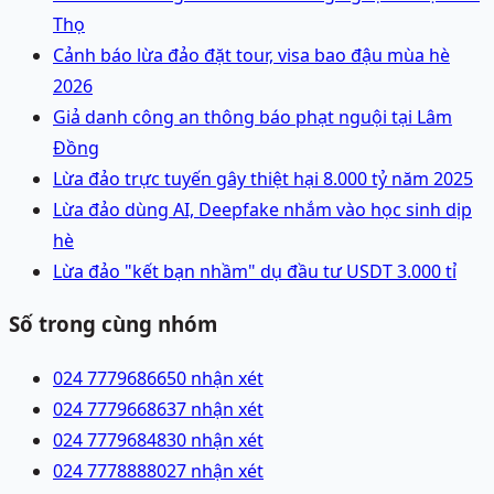
Thọ
Cảnh báo lừa đảo đặt tour, visa bao đậu mùa hè
2026
Giả danh công an thông báo phạt nguội tại Lâm
Đồng
Lừa đảo trực tuyến gây thiệt hại 8.000 tỷ năm 2025
Lừa đảo dùng AI, Deepfake nhắm vào học sinh dịp
hè
Lừa đảo "kết bạn nhầm" dụ đầu tư USDT 3.000 tỉ
Số trong cùng nhóm
024 77796866
50 nhận xét
024 77796686
37 nhận xét
024 77796848
30 nhận xét
024 77788880
27 nhận xét