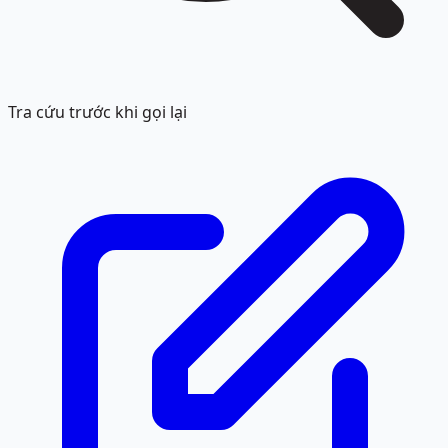
Tra cứu trước khi gọi lại