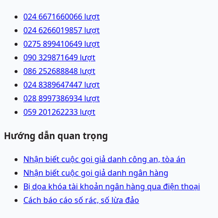
024 66716600
66
lượt
024 62660198
57
lượt
0275 8994106
49
lượt
090 3298716
49
lượt
086 2526888
48
lượt
024 83896474
47
lượt
028 89973869
34
lượt
059 2012622
33
lượt
Hướng dẫn quan trọng
Nhận biết cuộc gọi giả danh công an, tòa án
Nhận biết cuộc gọi giả danh ngân hàng
Bị dọa khóa tài khoản ngân hàng qua điện thoại
Cách báo cáo số rác, số lừa đảo