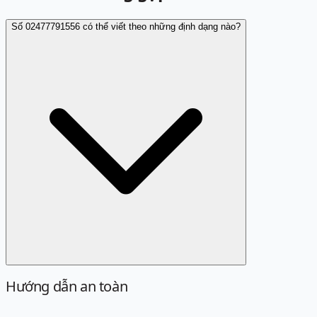
Số 02477791556 có thể viết theo những định dạng nào?
Hướng dẫn an toàn
Định dạng chuẩn là 02477791556. Các cách viết sau đây
đều được quy về cùng một số khi tra cứu: 024 77791556,