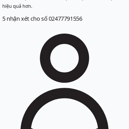
hiệu quả hơn.
5
nhận xét
cho số 02477791556