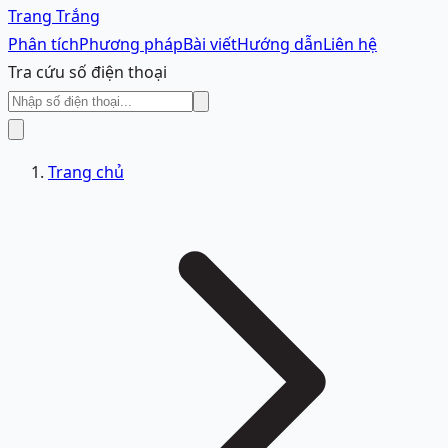
Trang Trắng
Phân tích
Phương pháp
Bài viết
Hướng dẫn
Liên hệ
Tra cứu số điện thoại
Trang chủ