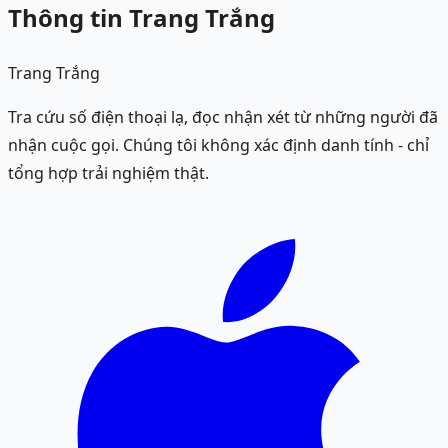
Thông tin Trang Trắng
Trang Trắng
Tra cứu số điện thoại lạ, đọc nhận xét từ những người đã
nhận cuộc gọi. Chúng tôi không xác định danh tính - chỉ
tổng hợp trải nghiệm thật.