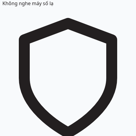
Không nghe máy số lạ