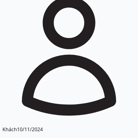
Khách
10/11/2024