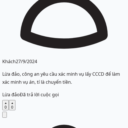
Khách
27/9/2024
Lừa đảo, công an yêu cầu xác minh vụ lấy CCCD để làm
xác minh vụ án, tí là chuyển tiền.
Lừa đảo
Đã trả lời cuộc gọi
0
0