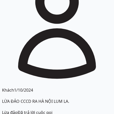
Khách
1/10/2024
LỪA ĐẢO CCCD RA HÀ NỘI LUM LA.
Lừa đảo
Đã trả lời cuộc gọi