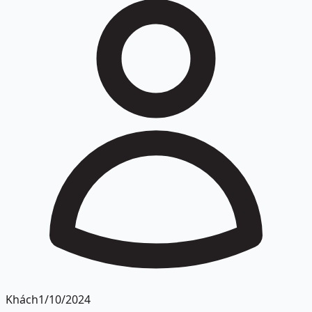
Khách
1/10/2024