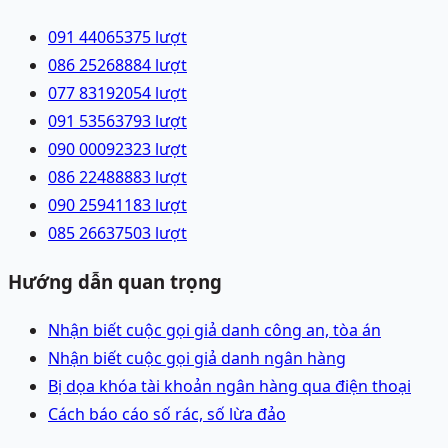
091 4406537
5
lượt
086 2526888
4
lượt
077 8319205
4
lượt
091 5356379
3
lượt
090 0009232
3
lượt
086 2248888
3
lượt
090 2594118
3
lượt
085 2663750
3
lượt
Hướng dẫn quan trọng
Nhận biết cuộc gọi giả danh công an, tòa án
Nhận biết cuộc gọi giả danh ngân hàng
Bị dọa khóa tài khoản ngân hàng qua điện thoại
Cách báo cáo số rác, số lừa đảo