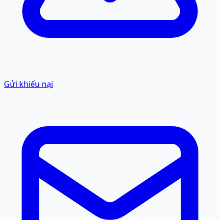
Gửi khiếu nại