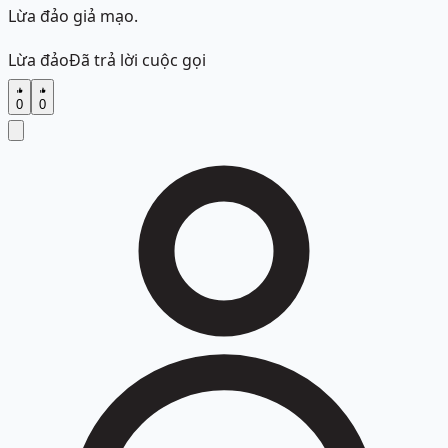
Lừa đảo giả mạo.
Lừa đảo
Đã trả lời cuộc gọi
0
0