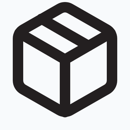
024 7779 1326, +842477791326, +84 24 77791326.