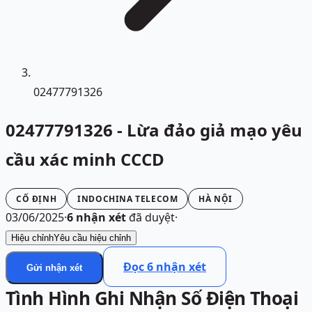
02477791326
02477791326 - Lừa đảo giả mạo yêu
cầu xác minh CCCD
CỐ ĐỊNH
INDOCHINA TELECOM
HÀ NỘI
03/06/2025
·
6
nhận xét
đã duyệt
·
Hiệu chỉnh
Yêu cầu hiệu chỉnh
Đọc
6
nhận xét
Gửi nhận xét
Tình Hình Ghi Nhận Số Điện Thoại