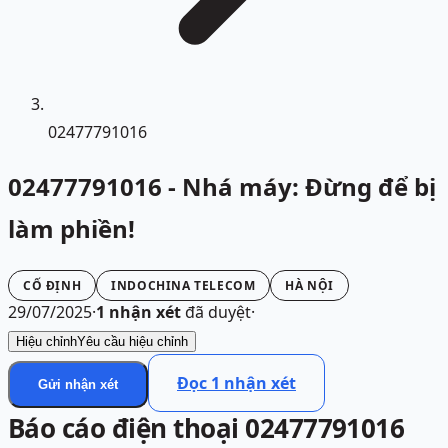
02477791016
02477791016 - Nhá máy: Đừng để bị
làm phiền!
CỐ ĐỊNH
INDOCHINA TELECOM
HÀ NỘI
29/07/2025
·
1
nhận xét
đã duyệt
·
Hiệu chỉnh
Yêu cầu hiệu chỉnh
Đọc
1
nhận xét
Gửi nhận xét
Báo cáo điện thoại 02477791016