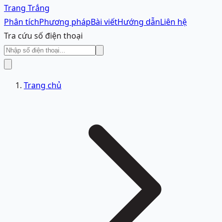
Trang Trắng
Phân tích
Phương pháp
Bài viết
Hướng dẫn
Liên hệ
Tra cứu số điện thoại
Trang chủ