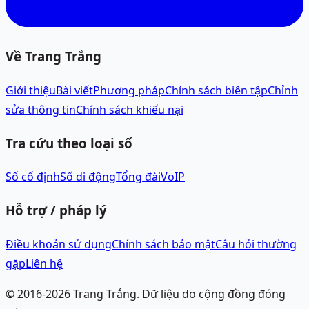
Về Trang Trắng
Giới thiệu
Bài viết
Phương pháp
Chính sách biên tập
Chỉnh
sửa thông tin
Chính sách khiếu nại
Tra cứu theo loại số
Số cố định
Số di động
Tổng đài
VoIP
Hỗ trợ / pháp lý
Điều khoản sử dụng
Chính sách bảo mật
Câu hỏi thường
gặp
Liên hệ
© 2016-
2026
Trang Trắng.
Dữ liệu do cộng đồng đóng