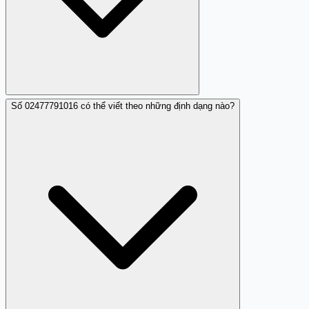
Số 02477791016 có thể viết theo những định dạng nào?
Đúng vậy, đa phần các điện thoại thông minh đều cho
phép bạn chặn số này.