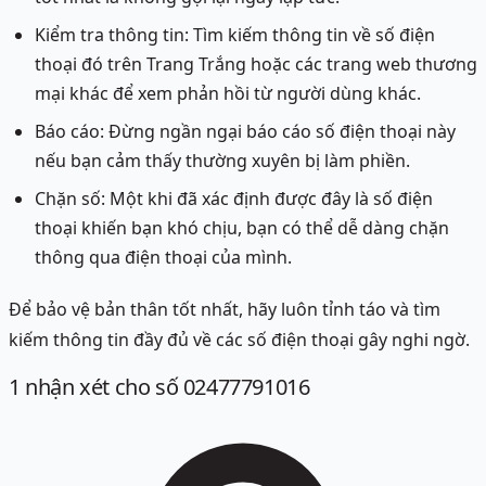
Kiểm tra thông tin: Tìm kiếm thông tin về số điện
thoại đó trên Trang Trắng hoặc các trang web thương
mại khác để xem phản hồi từ người dùng khác.
Báo cáo: Đừng ngần ngại báo cáo số điện thoại này
nếu bạn cảm thấy thường xuyên bị làm phiền.
Chặn số: Một khi đã xác định được đây là số điện
thoại khiến bạn khó chịu, bạn có thể dễ dàng chặn
thông qua điện thoại của mình.
Để bảo vệ bản thân tốt nhất, hãy luôn tỉnh táo và tìm
kiếm thông tin đầy đủ về các số điện thoại gây nghi ngờ.
1
nhận xét
cho số 02477791016