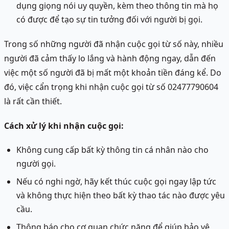
dụng giọng nói uy quyền, kèm theo thông tin mà họ
có được để tạo sự tin tưởng đối với người bị gọi.
Trong số những người đã nhận cuộc gọi từ số này, nhiều
người đã cảm thấy lo lắng và hành động ngay, dẫn đến
việc một số người đã bị mất một khoản tiền đáng kể. Do
đó, việc cẩn trọng khi nhận cuộc gọi từ số 02477790604
là rất cần thiết.
Cách xử lý khi nhận cuộc gọi:
Không cung cấp bất kỳ thông tin cá nhân nào cho
người gọi.
Nếu có nghi ngờ, hãy kết thúc cuộc gọi ngay lập tức
và không thực hiện theo bất kỳ thao tác nào được yêu
cầu.
Thông báo cho cơ quan chức năng để giúp bảo vệ