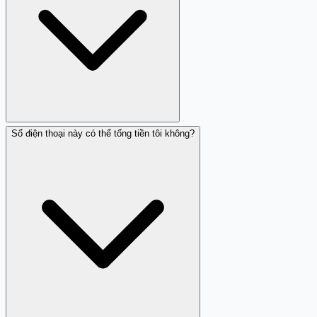
Số điện thoại này có thể tống tiền tôi không?
Có, các cuộc gọi từ số này có thể gây nguy hiểm nếu bạn
tin tưởng và cung cấp thông tin.