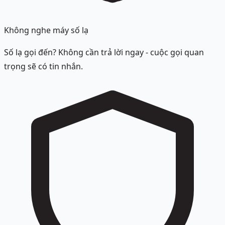
Không nghe máy số lạ
Số lạ gọi đến? Không cần trả lời ngay - cuộc gọi quan
trọng sẽ có tin nhắn.