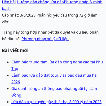
Liên hệ
|
Hướng dẫn chống lừa đảo
Phương pháp & minh
bạch
Cập nhật:
3/6/2025
·
Phản hồi yêu cầu trong 72 giờ làm
việc
Trang này tổng hợp nhận xét đã duyệt và dữ liệu phân
bổ đầu số.
Phương pháp xử lý dữ liệu
Bài viết mới
Cảnh báo trung tâm lừa đảo công nghệ cao tại Phú
Thọ
Cảnh báo lừa đảo đặt tour, visa bao đậu mùa hè
2026
Giả danh công an thông báo phạt nguội tại Lâm
Đồng
Lừa đảo trực tuyến gây thiệt hại 8.000 tỷ năm 2025