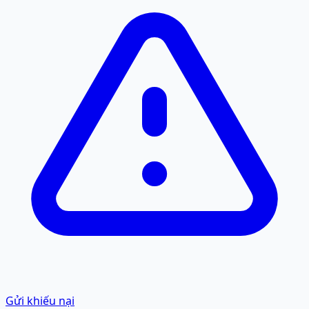
Gửi khiếu nại