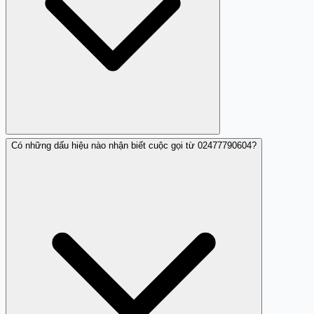
Có những dấu hiệu nào nhận biết cuộc gọi từ 02477790604?
Chưa có thông tin cụ thể về ai là người đứng sau số điện
thoại này, nhưng nhiều báo cáo cho thấy đây là kẻ lừa
đảo.