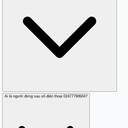
Ai là người đứng sau số điện thoại 02477790604?
Kẻ lừa đảo có thể sử dụng thông tin cá nhân để thực
hiện các hành vi gian lận khác nhau.