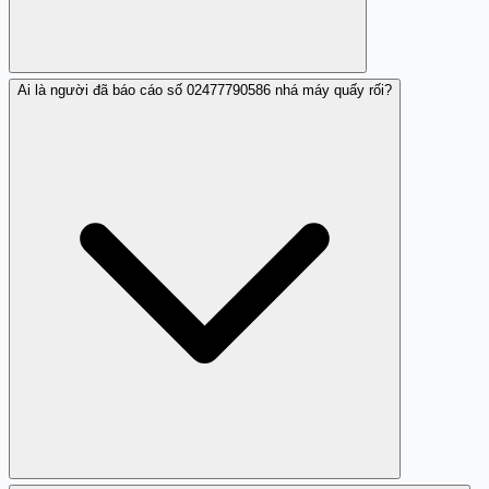
Ai là người đã báo cáo số 02477790586 nhá máy quấy rối?
Trang Trắng là nơi bạn có thể tìm hiểu thêm thông tin về
số điện thoại này.