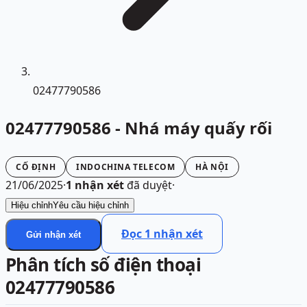
02477790586
02477790586 - Nhá máy quấy rối
CỐ ĐỊNH
INDOCHINA TELECOM
HÀ NỘI
21/06/2025
·
1
nhận xét
đã duyệt
·
Hiệu chỉnh
Yêu cầu hiệu chỉnh
Đọc
1
nhận xét
Gửi nhận xét
Phân tích số điện thoại
02477790586