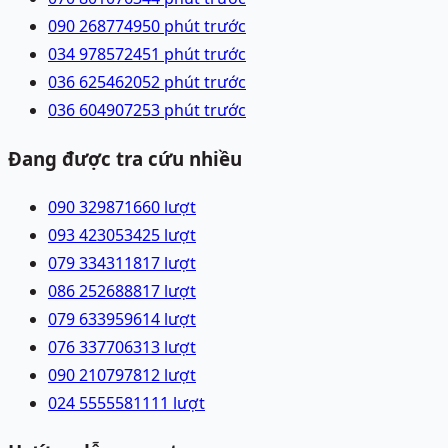
090 2687749
50 phút trước
034 9785724
51 phút trước
036 6254620
52 phút trước
036 6049072
53 phút trước
Đang được tra cứu nhiều
090 3298716
60
lượt
093 4230534
25
lượt
079 3343118
17
lượt
086 2526888
17
lượt
079 6339596
14
lượt
076 3377063
13
lượt
090 2107978
12
lượt
024 55555811
11
lượt