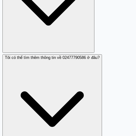
Tôi có thể tìm thêm thông tin về 02477790586 ở đâu?
Có khả năng bạn có thể để lộ thông tin cá nhân và bị lợi
dụng, vì vậy hãy cẩn thận.