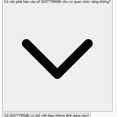
Có cần phải báo cáo số 02477790586 cho cơ quan chức năng không?
Nhiều người dùng đã vào báo cáo trên các diễn đàn
mạng xã hội và trang web như Trang Trắng.
Số 02477790586 có thể viết theo những định dạng nào?