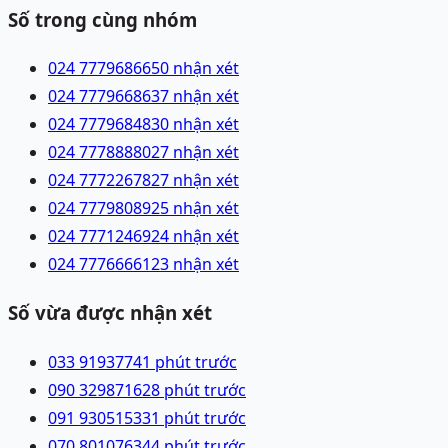
Số trong cùng nhóm
024 77796866
50 nhận xét
024 77796686
37 nhận xét
024 77796848
30 nhận xét
024 77788880
27 nhận xét
024 77722678
27 nhận xét
024 77798089
25 nhận xét
024 77712469
24 nhận xét
024 77766661
23 nhận xét
Số vừa được nhận xét
033 9193774
1 phút trước
090 3298716
28 phút trước
091 9305153
31 phút trước
070 8010763
44 phút trước