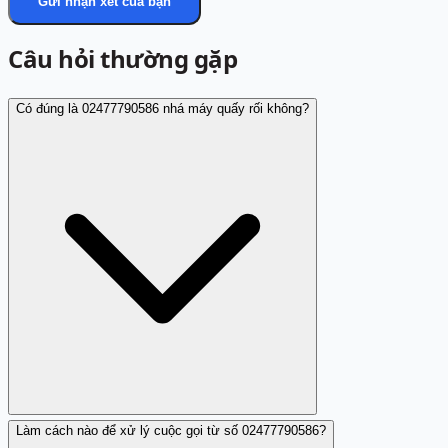
Gửi nhận xét của bạn
Câu hỏi thường gặp
Có đúng là 02477790586 nhá máy quấy rối không?
Làm cách nào để xử lý cuộc gọi từ số 02477790586?
Đúng vậy, theo các báo cáo từ người dùng, số