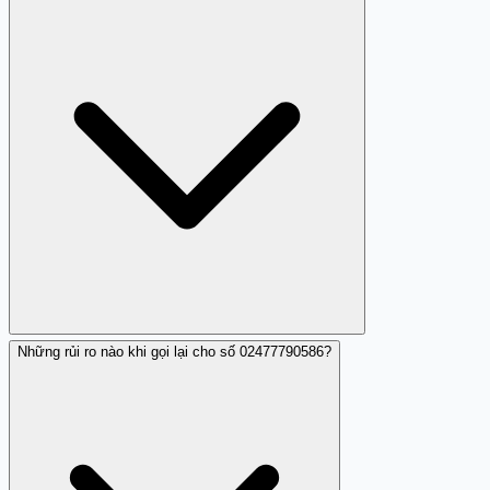
02477790586 thực hiện hành vi nhá máy quấy rối.
Những rủi ro nào khi gọi lại cho số 02477790586?
Bạn nên tránh nhận cuộc gọi từ số này và không trả lời
hoặc gọi lại khi bị nhá máy.