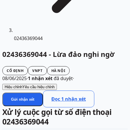
02436369044
02436369044 - Lừa đảo nghi ngờ
CỐ ĐỊNH
VNPT
HÀ NỘI
08/06/2025
·
1
nhận xét
đã duyệt
·
Hiệu chỉnh
Yêu cầu hiệu chỉnh
Đọc
1
nhận xét
Gửi nhận xét
Xử lý cuộc gọi từ số điện thoại
02436369044