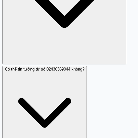
Có thể tin tưởng từ số 02436369044 không?
Bạn có thể tìm kiếm trên Trang Trắng hoặc internet để
thu thập thêm thông tin.