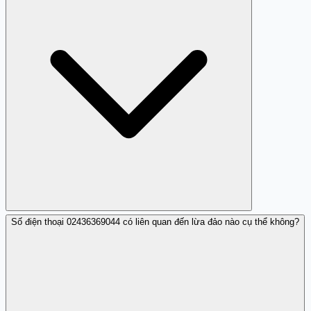
Số điện thoại 02436369044 có liên quan đến lừa đảo nào cụ thể không?
Bạn không nên trả lời vì số này có thể liên quan đến các
hành động lừa đảo.