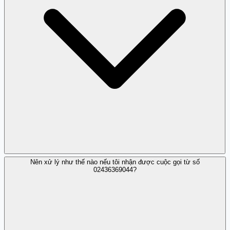
Nên xử lý như thế nào nếu tôi nhận được cuộc gọi từ số
Hiện tại, chưa có thông tin cụ thể về loại lừa đảo nhưng
02436369044?
nhiều người báo cáo cảm thấy nghi ngờ.