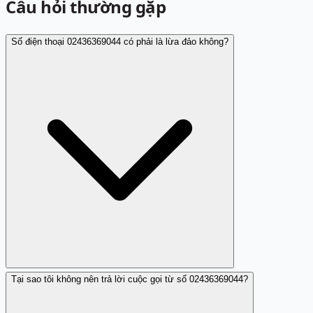
Câu hỏi thường gặp
Số điện thoại 02436369044 có phải là lừa đảo không?
Tại sao tôi không nên trả lời cuộc gọi từ số 02436369044?
Có nhiều người nghi ngờ số 02436369044 là lừa đảo dựa
trên phản hồi từ người dùng.