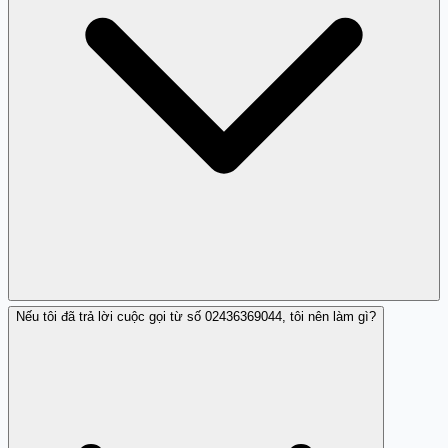
Nếu tôi đã trả lời cuộc gọi từ số 02436369044, tôi nên làm gì?
Có, việc không để lại tin nhắn có thể là dấu hiệu của một
cuộc gọi lừa đảo.