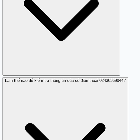
Làm thế nào để kiểm tra thông tin của số điện thoại 02436369044?
Nếu bạn đã trả lời, hãy theo dõi thông tin cá nhân của
bạn và báo cáo nếu có dấu hiệu bị lừa đảo.