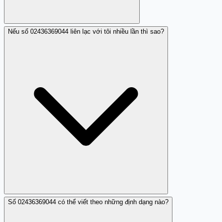
Nếu số 02436369044 liên lạc với tôi nhiều lần thì sao?
Hiện tại, số này không được xem là đáng tin cậy theo các
báo cáo từ người dùng.
Số 02436369044 có thể viết theo những định dạng nào?
Điều đó có thể phản ánh hành vi lừa đảo, bạn nên cẩn