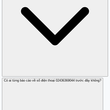
Có ai từng báo cáo về số điện thoại 02436369044 trước đây không?
Bạn nên không trả lời và có thể truy cập Trang Trắng để
tìm hiểu thêm về số này.