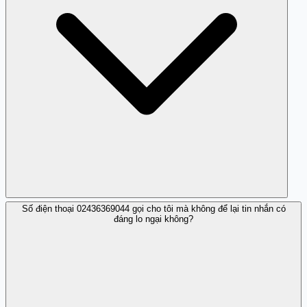
Số điện thoại 02436369044 gọi cho tôi mà không để lại tin nhắn có
Vâng, đã có những báo cáo về số này từ người dùng cho
đáng lo ngại không?
rằng đây có thể là một số lừa đảo.