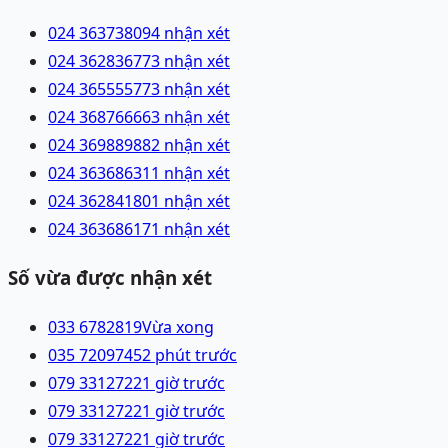
024 36373809
4 nhận xét
024 36283677
3 nhận xét
024 36555577
3 nhận xét
024 36876666
3 nhận xét
024 36988988
2 nhận xét
024 36368631
1 nhận xét
024 36284180
1 nhận xét
024 36368617
1 nhận xét
Số vừa được nhận xét
033 6782819
Vừa xong
035 7209745
2 phút trước
079 3312722
1 giờ trước
079 3312722
1 giờ trước
079 3312722
1 giờ trước