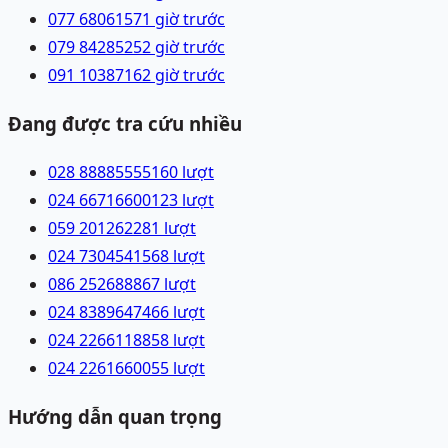
077 6806157
1 giờ trước
079 8428525
2 giờ trước
091 1038716
2 giờ trước
Đang được tra cứu nhiều
028 88885555
160
lượt
024 66716600
123
lượt
059 2012622
81
lượt
024 73045415
68
lượt
086 2526888
67
lượt
024 83896474
66
lượt
024 22661188
58
lượt
024 22616600
55
lượt
Hướng dẫn quan trọng