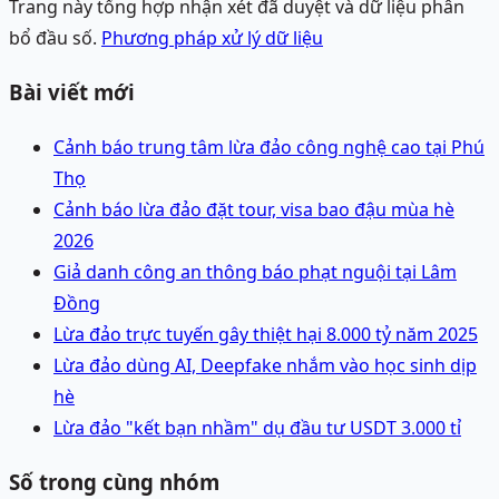
Trang này tổng hợp nhận xét đã duyệt và dữ liệu phân
bổ đầu số.
Phương pháp xử lý dữ liệu
Bài viết mới
Cảnh báo trung tâm lừa đảo công nghệ cao tại Phú
Thọ
Cảnh báo lừa đảo đặt tour, visa bao đậu mùa hè
2026
Giả danh công an thông báo phạt nguội tại Lâm
Đồng
Lừa đảo trực tuyến gây thiệt hại 8.000 tỷ năm 2025
Lừa đảo dùng AI, Deepfake nhắm vào học sinh dịp
hè
Lừa đảo "kết bạn nhầm" dụ đầu tư USDT 3.000 tỉ
Số trong cùng nhóm