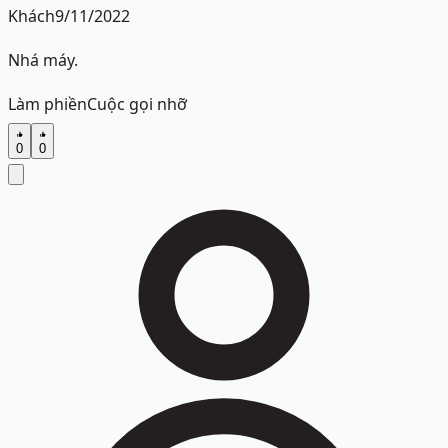
Khách
9/11/2022
Nhá máy.
Làm phiền
Cuộc gọi nhỡ
0
0