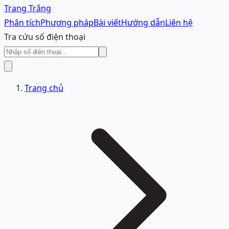
Trang Trắng
Phân tích
Phương pháp
Bài viết
Hướng dẫn
Liên hệ
Tra cứu số điện thoại
Trang chủ