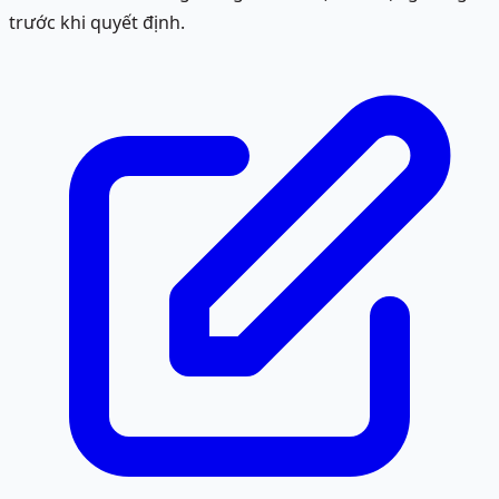
trước khi quyết định.