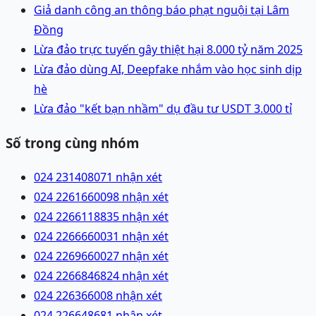
Giả danh công an thông báo phạt nguội tại Lâm
Đồng
Lừa đảo trực tuyến gây thiệt hại 8.000 tỷ năm 2025
Lừa đảo dùng AI, Deepfake nhắm vào học sinh dịp
hè
Lừa đảo "kết bạn nhầm" dụ đầu tư USDT 3.000 tỉ
Số trong cùng nhóm
024 23140807
1 nhận xét
024 22616600
98 nhận xét
024 22661188
35 nhận xét
024 22666600
31 nhận xét
024 22696600
27 nhận xét
024 22668468
24 nhận xét
024 22636600
8 nhận xét
024 22664868
1 nhận xét