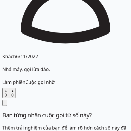
Khách
6/11/2022
Nhá máy, gọi lừa đảo.
Làm phiền
Cuộc gọi nhỡ
0
0
Bạn từng nhận cuộc gọi từ số này?
Thêm trải nghiệm của bạn để làm rõ hơn cách số này đã