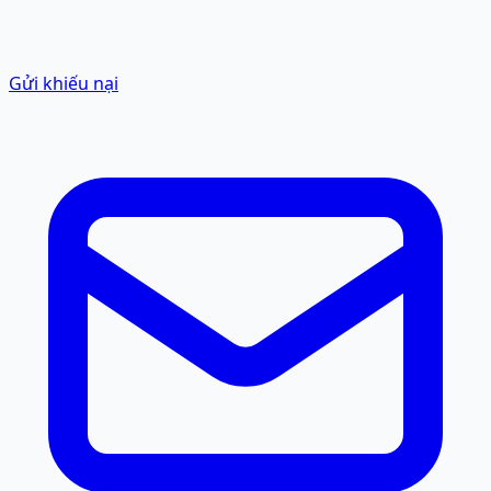
Gửi khiếu nại