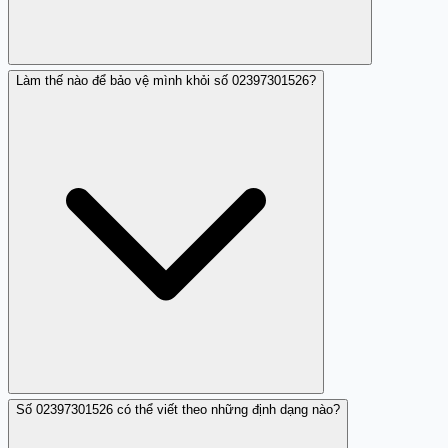
Làm thế nào để bảo vệ mình khỏi số 02397301526?
Trang Trắng dựa vào các phản hồi thực tế từ người dùng
và phân tích để xác định đây là số điện thoại lừa đảo.
Số 02397301526 có thể viết theo những định dạng nào?
Bạn nên cảnh giác, không cung cấp thông tin cá nhân và