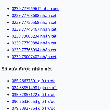
0239 7779696
12 nhận xét
0239 7776868
8 nhận xét
0239 7775656
8 nhận xét
0239 7774646
7 nhận xét
0239 7300523
4 nhận xét
0239 7779988
4 nhận xét
0239 7776699
4 nhận xét
0239 7300740
2 nhận xét
Số vừa được nhận xét
085 2663750
1 giờ trước
024 83851498
1 giờ trước
035 5285712
2 giờ trước
096 7633625
3 giờ trước
079 8393785
4 giờ trước