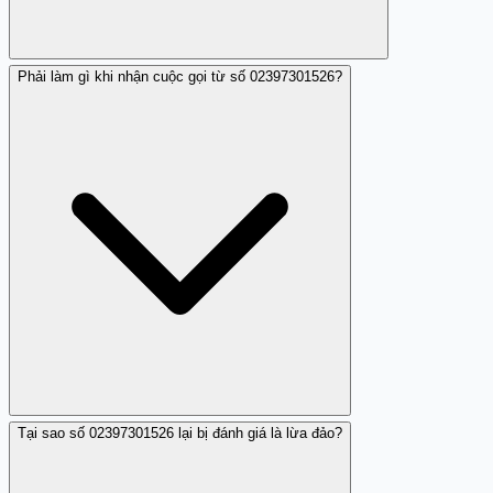
Phải làm gì khi nhận cuộc gọi từ số 02397301526?
Đúng, số 02397301526 được nhiều người báo cáo là số
lừa đảo với thủ đoạn chiếm đoạt tài sản.
Tại sao số 02397301526 lại bị đánh giá là lừa đảo?
Bạn nên không nghe hoặc nếu đã nghe thì không cung
cấp thông tin cá nhân, không chuyển tiền và nên chặn số