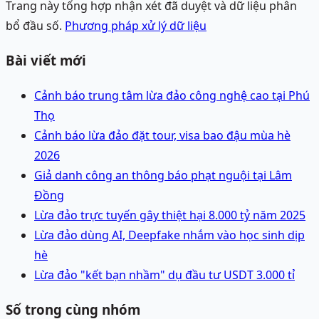
Trang này tổng hợp nhận xét đã duyệt và dữ liệu phân
bổ đầu số.
Phương pháp xử lý dữ liệu
Bài viết mới
Cảnh báo trung tâm lừa đảo công nghệ cao tại Phú
Thọ
Cảnh báo lừa đảo đặt tour, visa bao đậu mùa hè
2026
Giả danh công an thông báo phạt nguội tại Lâm
Đồng
Lừa đảo trực tuyến gây thiệt hại 8.000 tỷ năm 2025
Lừa đảo dùng AI, Deepfake nhắm vào học sinh dịp
hè
Lừa đảo "kết bạn nhầm" dụ đầu tư USDT 3.000 tỉ
Số trong cùng nhóm