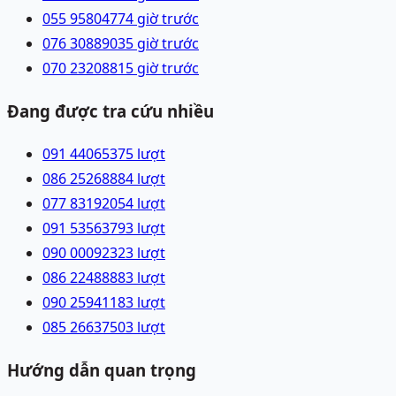
055 9580477
4 giờ trước
076 3088903
5 giờ trước
070 2320881
5 giờ trước
Đang được tra cứu nhiều
091 4406537
5
lượt
086 2526888
4
lượt
077 8319205
4
lượt
091 5356379
3
lượt
090 0009232
3
lượt
086 2248888
3
lượt
090 2594118
3
lượt
085 2663750
3
lượt
Hướng dẫn quan trọng