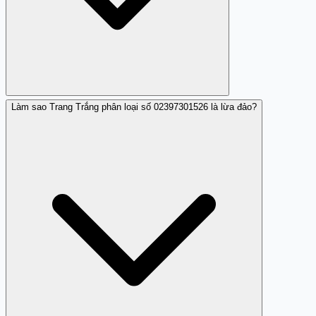
Làm sao Trang Trắng phân loại số 02397301526 là lừa đảo?
Không nên tin tưởng và tuyệt đối không cung cấp thông
tin hoặc thực hiện yêu cầu từ số này.