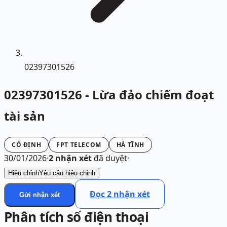
02397301526
02397301526 - Lừa đảo chiếm đoạt
tài sản
CỐ ĐỊNH
FPT TELECOM
HÀ TĨNH
30/01/2026
·
2
nhận xét
đã duyệt
·
Hiệu chỉnh
Yêu cầu hiệu chỉnh
Đọc
2
nhận xét
Gửi nhận xét
Phân tích số điện thoại