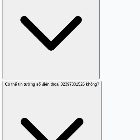
này.
Có thể tin tưởng số điện thoại 02397301526 không?
Vì có nhiều người dùng phản ánh rằng số này thực hiện
các cuộc gọi với mục đích chiếm đoạt tài sản bằng cách
lừa đảo.