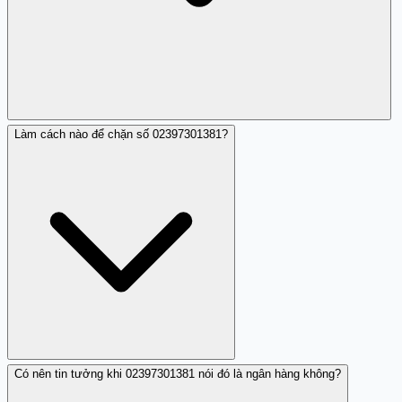
Làm cách nào để chặn số 02397301381?
Hãy liên hệ ngay với ngân hàng của bạn để thay đổi mật
khẩu và kiểm tra tài khoản. Nếu bạn đã cung cấp mã
OTP, khóa thẻ ngay lập tức và báo cáo cho cảnh sát.
Có nên tin tưởng khi 02397301381 nói đó là ngân hàng không?
Bạn có thể chặn số 02397301381 trên điện thoại bằng