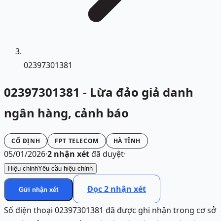
02397301381
02397301381 - Lừa đảo giả danh
ngân hàng, cảnh báo
CỐ ĐỊNH
FPT TELECOM
HÀ TĨNH
05/01/2026
·
2
nhận xét
đã duyệt
·
Hiệu chỉnh
Yêu cầu hiệu chỉnh
Đọc
2
nhận xét
Gửi nhận xét
Số điện thoại 02397301381 đã được ghi nhận trong cơ sở