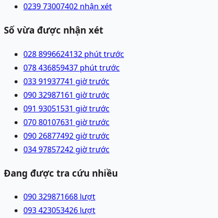
0239 7300740
2 nhận xét
Số vừa được nhận xét
028 89966241
32 phút trước
078 4368594
37 phút trước
033 9193774
1 giờ trước
090 3298716
1 giờ trước
091 9305153
1 giờ trước
070 8010763
1 giờ trước
090 2687749
2 giờ trước
034 9785724
2 giờ trước
Đang được tra cứu nhiều
090 3298716
68
lượt
093 4230534
26
lượt