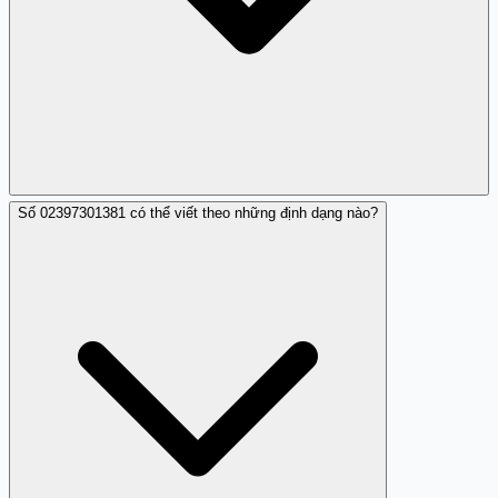
Số 02397301381 có thể viết theo những định dạng nào?
Không cung cấp thông tin cá nhân cho người lạ, không
chia sẻ mã OTP, sử dụng Trang Trắng để kiểm tra số, và
luôn xác minh bằng cách gọi lại số chính thức.