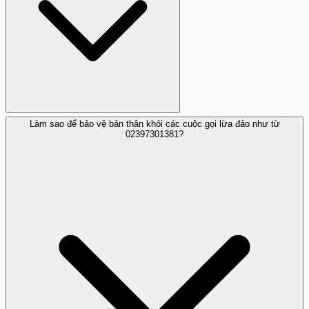
Làm sao để bảo vệ bản thân khỏi các cuộc gọi lừa đảo như từ
Bạn có thể báo cáo trên Trang Trắng, liên hệ với nhà
02397301381?
mạng cung cấp số, hoặc gửi tố giác đến Công an địa
phương về hoạt động lừa đảo.