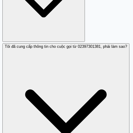
Tôi đã cung cấp thông tin cho cuộc gọi từ 02397301381, phải làm sao?
Số 02397301381 được báo cáo là một số dùng để lừa đảo
giả danh ngân hàng. Nếu bạn nhận được cuộc gọi từ số
này, có thể bạn đã bị nhắm tới bởi những kẻ lừa đảo.