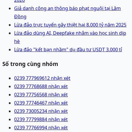
Giả danh công an thông báo phạt nguội tại Lâm
Đồng
Lừa đảo trực tuyến gây thiệt hại 8.000 tỷ năm 2025
Lừa đảo dùng AI, Deepfake nhắm vào học sinh dịp
hè
Lừa đảo "kết bạn nhầm" dụ đầu tư USDT 3.000 tỉ
Số trong cùng nhóm
0239 7779696
12 nhận xét
0239 7776868
8 nhận xét
0239 7775656
8 nhận xét
0239 7774646
7 nhận xét
0239 7300523
4 nhận xét
0239 7779988
4 nhận xét
0239 7776699
4 nhận xét