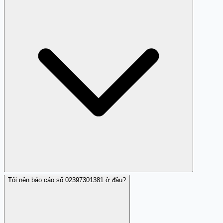
cách vào danh bạ, nhấn giữ số điện thoại, rồi chọn
'Chặn'. Ngoài ra, báo cáo trên Trang Trắng để giúp người
khác.
Tôi nên báo cáo số 02397301381 ở đâu?
Không. Những kẻ lừa đảo có thể giả danh bất kỳ ai. Nếu
nhận được cuộc gọi tự xưng là ngân hàng, hãy cắt máy
và gọi lại số chính thức của ngân hàng.