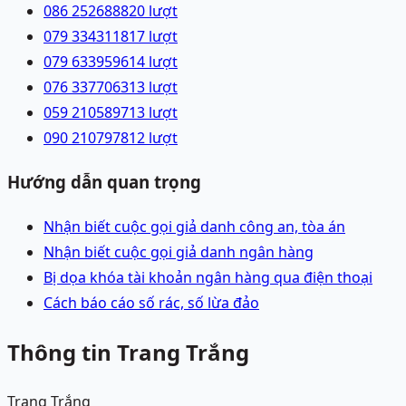
086 2526888
20
lượt
079 3343118
17
lượt
079 6339596
14
lượt
076 3377063
13
lượt
059 2105897
13
lượt
090 2107978
12
lượt
Hướng dẫn quan trọng
Nhận biết cuộc gọi giả danh công an, tòa án
Nhận biết cuộc gọi giả danh ngân hàng
Bị dọa khóa tài khoản ngân hàng qua điện thoại
Cách báo cáo số rác, số lừa đảo
Thông tin Trang Trắng
Trang Trắng