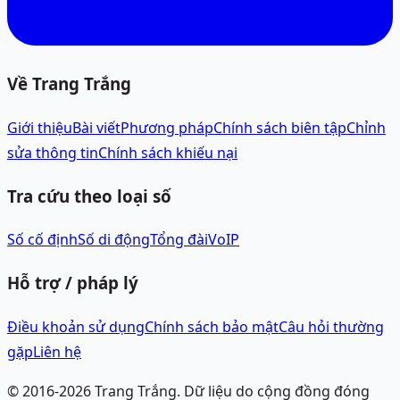
Về Trang Trắng
Giới thiệu
Bài viết
Phương pháp
Chính sách biên tập
Chỉnh
sửa thông tin
Chính sách khiếu nại
Tra cứu theo loại số
Số cố định
Số di động
Tổng đài
VoIP
Hỗ trợ / pháp lý
Điều khoản sử dụng
Chính sách bảo mật
Câu hỏi thường
gặp
Liên hệ
© 2016-
2026
Trang Trắng.
Dữ liệu do cộng đồng đóng