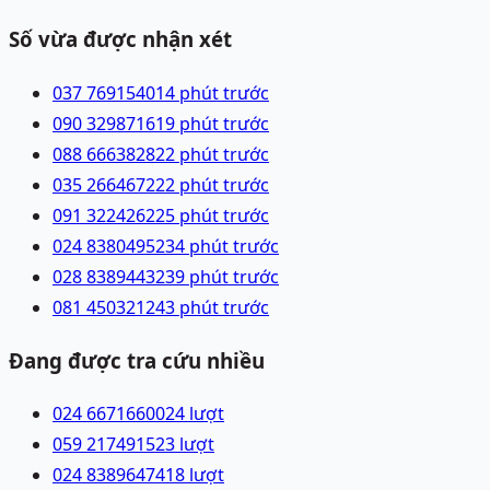
Số vừa được nhận xét
037 7691540
14 phút trước
090 3298716
19 phút trước
088 6663828
22 phút trước
035 2664672
22 phút trước
091 3224262
25 phút trước
024 83804952
34 phút trước
028 83894432
39 phút trước
081 4503212
43 phút trước
Đang được tra cứu nhiều
024 66716600
24
lượt
059 2174915
23
lượt
024 83896474
18
lượt