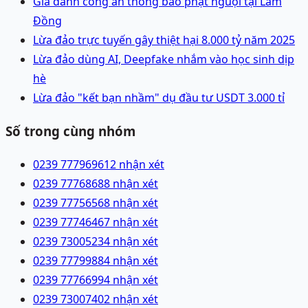
Giả danh công an thông báo phạt nguội tại Lâm
Đồng
Lừa đảo trực tuyến gây thiệt hại 8.000 tỷ năm 2025
Lừa đảo dùng AI, Deepfake nhắm vào học sinh dịp
hè
Lừa đảo "kết bạn nhầm" dụ đầu tư USDT 3.000 tỉ
Số trong cùng nhóm
0239 7779696
12 nhận xét
0239 7776868
8 nhận xét
0239 7775656
8 nhận xét
0239 7774646
7 nhận xét
0239 7300523
4 nhận xét
0239 7779988
4 nhận xét
0239 7776699
4 nhận xét
0239 7300740
2 nhận xét