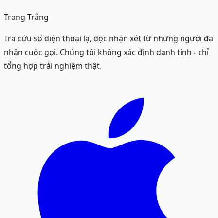
Trang Trắng
Tra cứu số điện thoại lạ, đọc nhận xét từ những người đã
nhận cuộc gọi. Chúng tôi không xác định danh tính - chỉ
tổng hợp trải nghiệm thật.