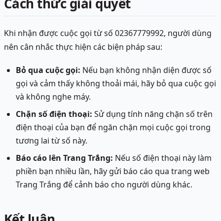
Cách thức giải quyết
Khi nhận được cuộc gọi từ số 02367779992, người dùng
nên cân nhắc thực hiện các biện pháp sau:
Bỏ qua cuộc gọi:
Nếu bạn không nhận diện được số
gọi và cảm thấy không thoải mái, hãy bỏ qua cuộc gọi
và không nghe máy.
Chặn số điện thoại:
Sử dụng tính năng chặn số trên
điện thoại của bạn để ngăn chặn mọi cuộc gọi trong
tương lai từ số này.
Báo cáo lên Trang Trắng:
Nếu số điện thoại này làm
phiền bạn nhiều lần, hãy gửi báo cáo qua trang web
Trang Trắng để cảnh báo cho người dùng khác.
Kết luận