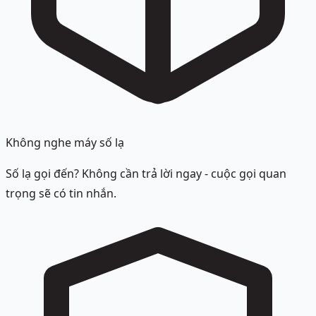
Không nghe máy số lạ
Số lạ gọi đến? Không cần trả lời ngay - cuộc gọi quan
trọng sẽ có tin nhắn.