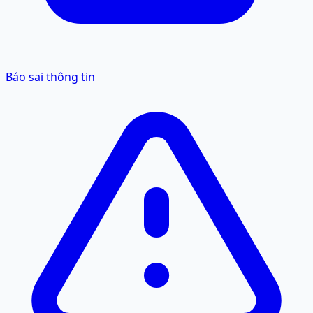
Báo sai thông tin