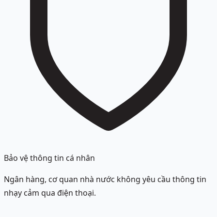
Bảo vệ thông tin cá nhân
Ngân hàng, cơ quan nhà nước không yêu cầu thông tin
nhạy cảm qua điện thoại.