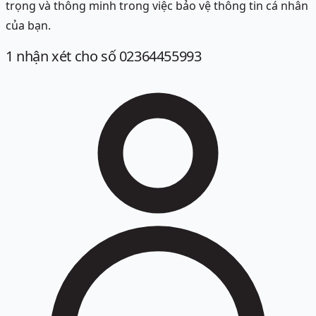
trọng và thông minh trong việc bảo vệ thông tin cá nhân
của bạn.
1
nhận xét
cho số 02364455993