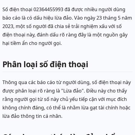
Số điện thoại 02364455993 đã được nhiều người dùng
báo cáo là có dấu hiệu lừa đảo. Vào ngày 23 tháng 5 năm
2023, một số người đã chia sẻ trải nghiệm xấu với số
điện thoại này, đánh dấu rõ ràng đây là một nguồn gây
hại tiềm ẩn cho người gọi.
Phân loại số điện thoại
Thông qua các báo cáo từ người dùng, số điện thoại này
được phân loại rõ ràng là "Lừa đảo". Điều này cho thấy
rằng người gọi từ số này chủ yếu tiếp cận với mục đích
không chính đáng, có thể là nhằm lừa gạt tài chính hoặc
lừa đảo thông tin cá nhân.