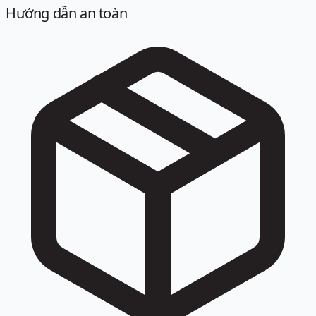
Hướng dẫn an toàn
Định dạng chuẩn là 02364455993. Các cách viết sau đây
đều được quy về cùng một số khi tra cứu: 023 64455993,
023 6445 5993, +842364455993, +84 23 64455993.