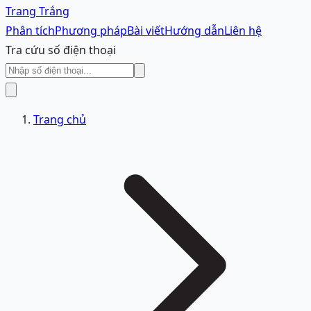
Trang Trắng
Phân tích
Phương pháp
Bài viết
Hướng dẫn
Liên hệ
Tra cứu số điện thoại
Trang chủ