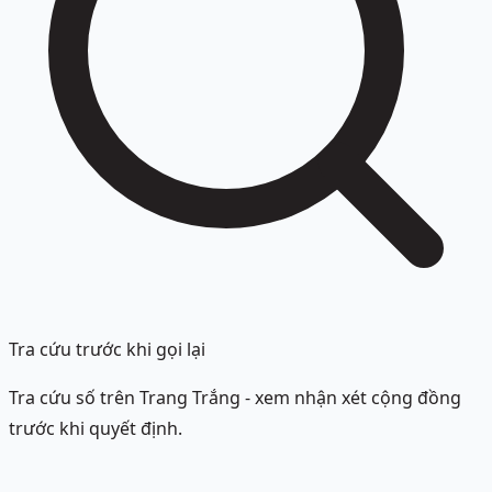
Tra cứu trước khi gọi lại
Tra cứu số trên Trang Trắng - xem nhận xét cộng đồng
trước khi quyết định.