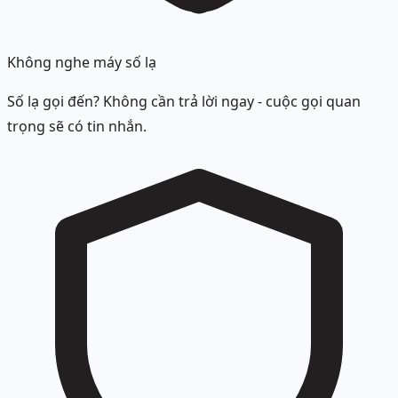
Không nghe máy số lạ
Số lạ gọi đến? Không cần trả lời ngay - cuộc gọi quan
trọng sẽ có tin nhắn.