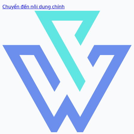
Chuyển đến nội dung chính