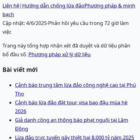
Liên hệ
|
Hướng dẫn chống lừa đảo
Phương pháp & minh
bạch
Cập nhật:
4/6/2025
·
Phản hồi yêu cầu trong 72 giờ làm
việc
Trang này tổng hợp nhận xét đã duyệt và dữ liệu phân
bổ đầu số.
Phương pháp xử lý dữ liệu
Bài viết mới
Cảnh báo trung tâm lừa đảo công nghệ cao tại Phú
Thọ
Cảnh báo lừa đảo đặt tour, visa bao đậu mùa hè
2026
Giả danh công an thông báo phạt nguội tại Lâm
Đồng
Lừa đảo trực tuyến gây thiệt hại 8.000 tỷ năm 2025