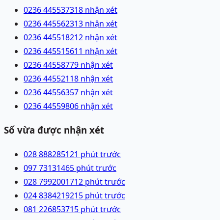
0236 4455373
18 nhận xét
0236 4455623
13 nhận xét
0236 4455182
12 nhận xét
0236 4455156
11 nhận xét
0236 4455877
9 nhận xét
0236 4455211
8 nhận xét
0236 4455635
7 nhận xét
0236 4455980
6 nhận xét
Số vừa được nhận xét
028 88828512
1 phút trước
097 7313146
5 phút trước
028 79920017
12 phút trước
024 83842192
15 phút trước
081 2268537
15 phút trước