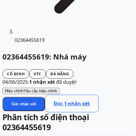
02364455619
02364455619: Nhá máy
CỐ ĐỊNH
VTC
ĐÀ NẴNG
04/06/2025
·
1
nhận xét
đã duyệt
·
Hiệu chỉnh
Yêu cầu hiệu chỉnh
Đọc
1
nhận xét
Gửi nhận xét
Phân tích số điện thoại
02364455619