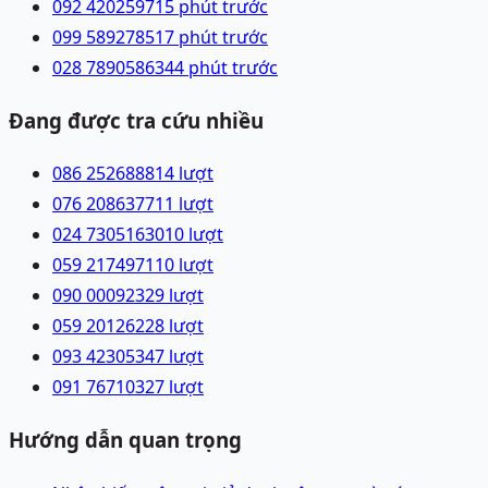
092 4202597
15 phút trước
099 5892785
17 phút trước
028 78905863
44 phút trước
Đang được tra cứu nhiều
086 2526888
14
lượt
076 2086377
11
lượt
024 73051630
10
lượt
059 2174971
10
lượt
090 0009232
9
lượt
059 2012622
8
lượt
093 4230534
7
lượt
091 7671032
7
lượt
Hướng dẫn quan trọng