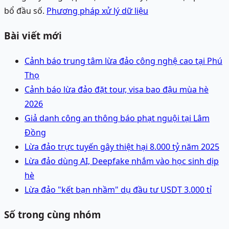
bổ đầu số.
Phương pháp xử lý dữ liệu
Bài viết mới
Cảnh báo trung tâm lừa đảo công nghệ cao tại Phú
Thọ
Cảnh báo lừa đảo đặt tour, visa bao đậu mùa hè
2026
Giả danh công an thông báo phạt nguội tại Lâm
Đồng
Lừa đảo trực tuyến gây thiệt hại 8.000 tỷ năm 2025
Lừa đảo dùng AI, Deepfake nhắm vào học sinh dịp
hè
Lừa đảo "kết bạn nhầm" dụ đầu tư USDT 3.000 tỉ
Số trong cùng nhóm