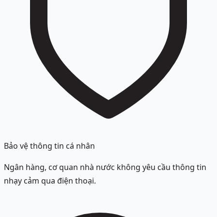
Bảo vệ thông tin cá nhân
Ngân hàng, cơ quan nhà nước không yêu cầu thông tin
nhạy cảm qua điện thoại.