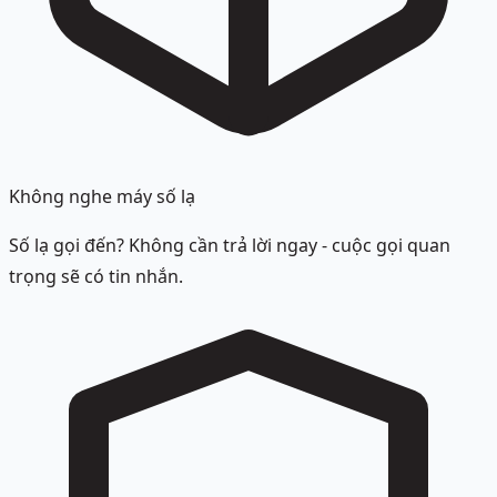
Không nghe máy số lạ
Số lạ gọi đến? Không cần trả lời ngay - cuộc gọi quan
trọng sẽ có tin nhắn.