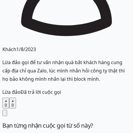
Khách
1/8/2023
Lừa đảo gọi để tư vấn nhận quà bắt khách hàng cung
cấp địa chỉ qua Zalo, lúc mình nhắn hỏi công ty thật thì
họ bảo không mình nhắn lại thì block mình.
Lừa đảo
Đã trả lời cuộc gọi
0
0
Bạn từng nhận cuộc gọi từ số này?