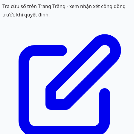
Tra cứu số trên Trang Trắng - xem nhận xét cộng đồng
trước khi quyết định.