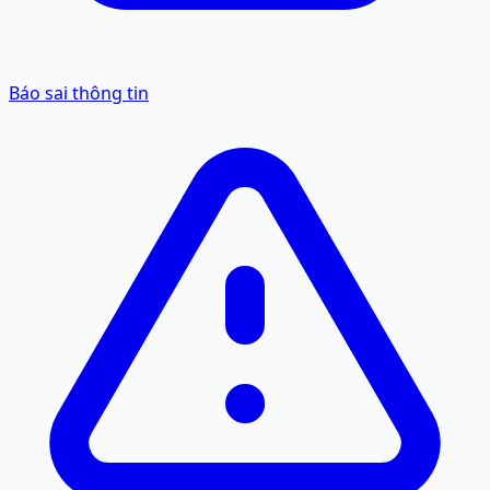
Báo sai thông tin