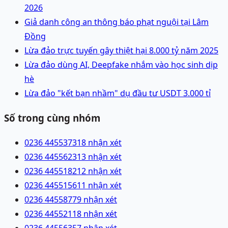
2026
Giả danh công an thông báo phạt nguội tại Lâm
Đồng
Lừa đảo trực tuyến gây thiệt hại 8.000 tỷ năm 2025
Lừa đảo dùng AI, Deepfake nhắm vào học sinh dịp
hè
Lừa đảo "kết bạn nhầm" dụ đầu tư USDT 3.000 tỉ
Số trong cùng nhóm
0236 4455373
18 nhận xét
0236 4455623
13 nhận xét
0236 4455182
12 nhận xét
0236 4455156
11 nhận xét
0236 4455877
9 nhận xét
0236 4455211
8 nhận xét