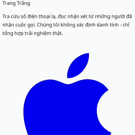
Trang Trắng
Tra cứu số điện thoại lạ, đọc nhận xét từ những người đã
nhận cuộc gọi. Chúng tôi không xác định danh tính - chỉ
tổng hợp trải nghiệm thật.