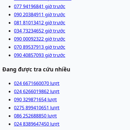
077 9419684
1 giờ trước
090 2038491
1 giờ trước
081 8101341
2 giờ trước
034 7323465
2 giờ trước
090 0009232
2 giờ trước
070 8953791
3 giờ trước
090 4085709
3 giờ trước
Đang được tra cứu nhiều
024 66716600
70
lượt
024 62660198
62
lượt
090 3298716
54
lượt
0275 8994106
51
lượt
086 2526888
50
lượt
024 83896474
50
lượt