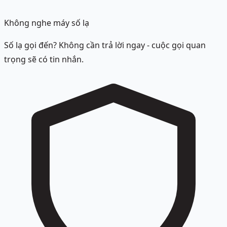
Không nghe máy số lạ
Số lạ gọi đến? Không cần trả lời ngay - cuộc gọi quan
trọng sẽ có tin nhắn.