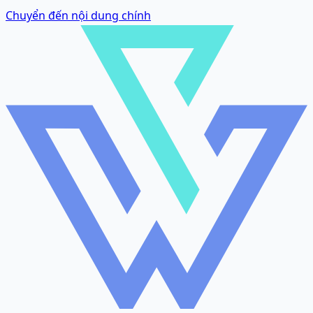
Chuyển đến nội dung chính