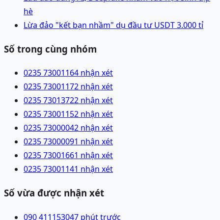
hè
Lừa đảo "kết bạn nhầm" dụ đầu tư USDT 3.000 tỉ
Số trong cùng nhóm
0235 7300116
4 nhận xét
0235 7300117
2 nhận xét
0235 7301372
2 nhận xét
0235 7300115
2 nhận xét
0235 7300004
2 nhận xét
0235 7300009
1 nhận xét
0235 7300166
1 nhận xét
0235 7300114
1 nhận xét
Số vừa được nhận xét
090 4111530
47 phút trước