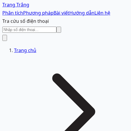
Trang Trắng
Phân tích
Phương pháp
Bài viết
Hướng dẫn
Liên hệ
Tra cứu số điện thoại
Trang chủ