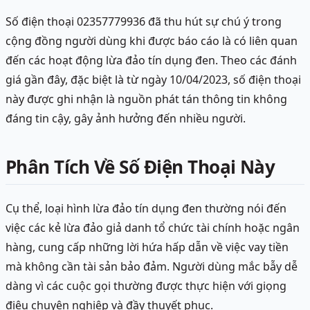
Số điện thoại 02357779936 đã thu hút sự chú ý trong
cộng đồng người dùng khi được báo cáo là có liên quan
đến các hoạt động lừa đảo tín dụng đen. Theo các đánh
giá gần đây, đặc biệt là từ ngày 10/04/2023, số điện thoại
này được ghi nhận là nguồn phát tán thông tin không
đáng tin cậy, gây ảnh hưởng đến nhiều người.
Phân Tích Về Số Điện Thoại Này
Cụ thể, loại hình lừa đảo tín dụng đen thường nói đến
việc các kẻ lừa đảo giả danh tổ chức tài chính hoặc ngân
hàng, cung cấp những lời hứa hấp dẫn về việc vay tiền
mà không cần tài sản bảo đảm. Người dùng mắc bẫy dễ
dàng vì các cuộc gọi thường được thực hiện với giọng
điệu chuyên nghiệp và đầy thuyết phục.