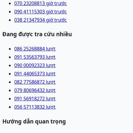
070 2320881
3 giờ trước
090 4111530
3 giờ trước
038 2134793
4 giờ trước
Đang được tra cứu nhiều
086 2526888
4
lượt
091 5356379
3
lượt
090 0009232
3
lượt
091 4406537
3
lượt
082 7758687
2
lượt
079 8069643
2
lượt
091 5691827
2
lượt
056 5711383
2
lượt
Hướng dẫn quan trọng