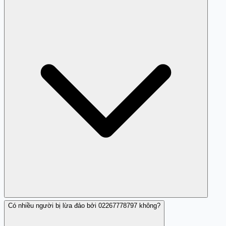
Bạn nên từ chối cung cấp thông tin cá nhân và không
thực hiện bất kỳ giao dịch nào. Tốt nhất là báo cáo cho
cơ quan chức năng.
Có nhiều người bị lừa đảo bởi 02267778797 không?
Thường lừa đảo sẽ hối thúc bạn chuyển tiền và có các