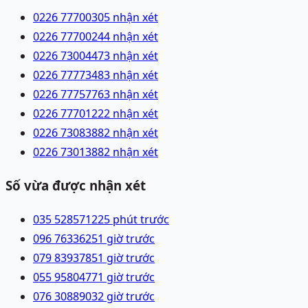
0226 7770030
5 nhận xét
0226 7770024
4 nhận xét
0226 7300447
3 nhận xét
0226 7777348
3 nhận xét
0226 7775776
3 nhận xét
0226 7770122
2 nhận xét
0226 7308388
2 nhận xét
0226 7301388
2 nhận xét
Số vừa được nhận xét
035 5285712
25 phút trước
096 7633625
1 giờ trước
079 8393785
1 giờ trước
055 9580477
1 giờ trước
076 3088903
2 giờ trước