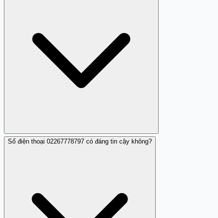
chiêu trò giống như yêu cầu xác thực thông tin từ bạn.
Số điện thoại 02267778797 có đáng tin cậy không?
Có, nhiều người dùng đã phản ánh về trải nghiệm lừa
đảo từ số điện thoại này với các cách thức tương tự
nhau.