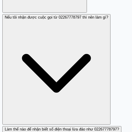
Nếu tôi nhận được cuộc gọi từ 02267778797 thì nên làm gì?
Số này lừa đảo bằng cách yêu cầu người dùng chuyển
tiền cọc với nhiều lý do khác nhau và thường đưa ra
những thông tin sai lệch.
Làm thế nào để nhận biết số điện thoại lừa đảo như 02267778797?