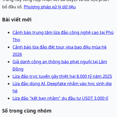
bổ đầu số.
Phương pháp xử lý dữ liệu
Bài viết mới
Cảnh báo trung tâm lừa đảo công nghệ cao tại Phú
Thọ
Cảnh báo lừa đảo đặt tour, visa bao đậu mùa hè
2026
Giả danh công an thông báo phạt nguội tại Lâm
Đồng
Lừa đảo trực tuyến gây thiệt hại 8.000 tỷ năm 2025
Lừa đảo dùng AI, Deepfake nhắm vào học sinh dịp
hè
Lừa đảo "kết bạn nhầm" dụ đầu tư USDT 3.000 tỉ
Số trong cùng nhóm