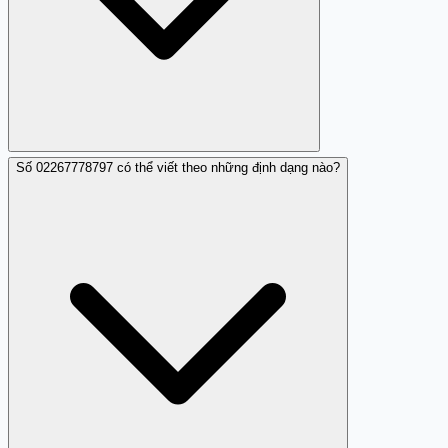
Số 02267778797 có thể viết theo những định dạng nào?
Không, số này được xác nhận là lừa đảo và người dùng
nên cẩn trọng khi nhận cuộc gọi từ số này.