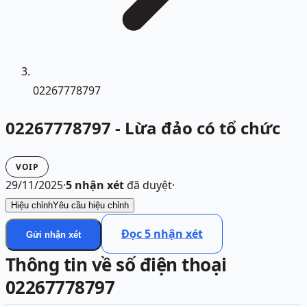
02267778797
02267778797 - Lừa đảo có tổ chức
VOIP
29/11/2025
·
5
nhận xét
đã duyệt
·
Hiệu chỉnh
Yêu cầu hiệu chỉnh
Đọc
5
nhận xét
Gửi nhận xét
Thông tin về số điện thoại
02267778797