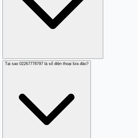
Tại sao 02267778797 là số điện thoại lừa đảo?
Có, số 02267778797 được nhiều người sử dụng đã xác
nhận là lừa đảo có tổ chức, liên quan đến việc đặt phòng
khách sạn.