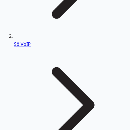
Số VoIP