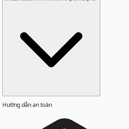
Hướng dẫn an toàn
Định dạng chuẩn là 02227302018. Các cách viết sau đây
đều được quy về cùng một số khi tra cứu: 022 27302018,
022 2730 2018, +842227302018, +84 22 27302018.