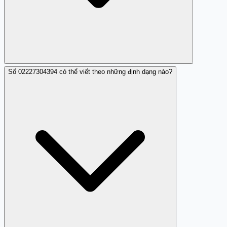
Số 02227304394 có thể viết theo những định dạng nào?
Bạn có thể: (1) báo cáo trực tiếp tới công ty tài chính nếu
biết tên (yêu cầu điều tra nhân viên tại số 02227304394);
(2) báo cáo tội đe dọa/lăng mạ tới công an địa phương
hoặc tổng đài 113; (3) nếu liên quan lừa đảo, báo cáo tới
Cục An toàn thông tin (ais.gov.vn); (4) đóng góp nhận xét
trên Trang Trắng để cảnh báo cộng đồng về hành vi này
từ 02227304394.