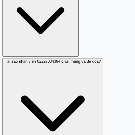
Tại sao nhân viên 02227304394 chửi mắng và đe dọa?
Theo nhận xét cộng đồng, 02227304394 chủ yếu được
báo cáo là nhân viên công ty tài chính gọi để đòi nợ,
nhưng hành vi gọi lặp lại với cách tiếp cận thô lỗ (chửi
mắng, hâm dọa, đe dọa). Một nhận xét cũng cảnh báo
hoạt động lừa đảo cho vay nặng lãi. Nếu bạn không có
hợp đồng vay với công ty này, không cung cấp thông tin
cá nhân vì có dấu hiệu gian dối.