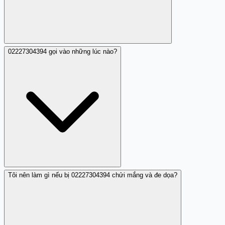
02227304394 gọi vào những lúc nào?
Theo các nhận xét từ cộng đồng, nhân viên từ
02227304394 sử dụng giọng điệu đe dọa, hâm dọa, chửi
mắng, lăng mạ khi đòi nợ. Điều này có thể là chiến lược
áp lực của công ty, nhưng cách tiếp cận vi phạm quy
chuẩn ứng xử. Hành vi này được ghi nhận lặp lại qua
nhiều cuộc gọi.
Tôi nên làm gì nếu bị 02227304394 chửi mắng và đe dọa?
Các nhận xét được ghi nhận vào các thời điểm khác nhau
(từ tháng 10 năm ngoái tới tháng 1 năm nay), cho thấy
02227304394 gọi liên tục chứ không phải một lần duy
nhất. Tần suất và khung giờ cụ thể chưa được phân tích