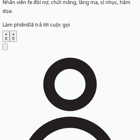
Nhân viên fe đòi nợ, chửi mắng, lăng mạ, sỉ nhục, hâm
dọa.
Làm phiền
Đã trả lời cuộc gọi
0
0