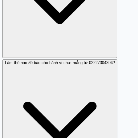
phương.
Làm thế nào để báo cáo hành vi chửi mắng từ 02227304394?
Nếu bạn không chắc 02227304394 có liên quan tới khoản
vay của mình, hãy: (1) kiểm tra lại hợp đồng vay gốc để
xem số điện thoại công ty; (2) gọi tổng đài chính thức của
công ty tài chính (số in trên giấy tờ hợp đồng hoặc
website chính thức) để xác nhận nhân viên; (3) KHÔNG
gọi lại 02227304394 để hỏi vì có thể là giả mạo. Nếu
không có hợp đồng vay, đây có thể là lừa đảo.