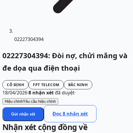
02227304394
02227304394: Đòi nợ, chửi mắng và
đe dọa qua điện thoại
CỐ ĐỊNH
FPT TELECOM
BẮC NINH
18/04/2026
·
8
nhận xét
đã duyệt
·
Hiệu chỉnh
Yêu cầu hiệu chỉnh
Đọc
8
nhận xét
Gửi nhận xét
Nhận xét cộng đồng về