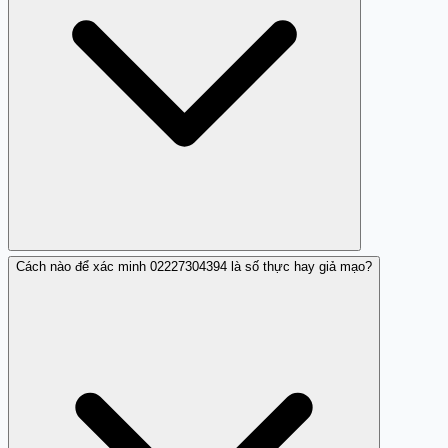
chi tiết trong các nhận xét.
Cách nào để xác minh 02227304394 là số thực hay giả mạo?
Nếu bạn nhận được cuộc gọi từ 02227304394 có chửi
mắng, đe dọa hoặc sỉ nhục: (1) ghi chép lại nội dung cuộc
gọi, tên nhân viên nếu có; (2) yêu cầu xác nhận danh tính
công ty qua số điện thoại chính thức; (3) báo cáo tới
công ty chính thức hoặc cơ quan quản lý; (4) nếu hành vi
trở nên đe dọa an toàn, gọi 113 hoặc báo công an địa