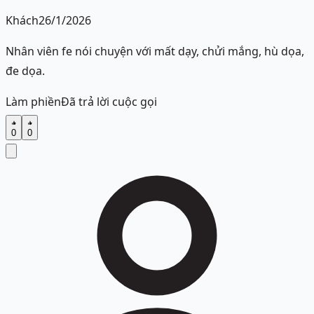
Khách
26/1/2026
Nhân viên fe nói chuyện với mất dạy, chửi mắng, hù dọa,
đe dọa.
Làm phiền
Đã trả lời cuộc gọi
0
0