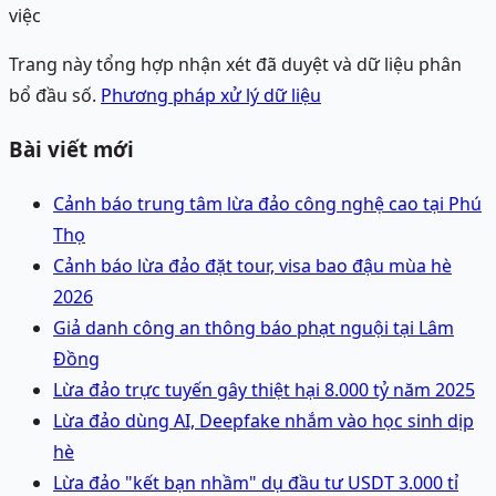
việc
Trang này tổng hợp nhận xét đã duyệt và dữ liệu phân
bổ đầu số.
Phương pháp xử lý dữ liệu
Bài viết mới
Cảnh báo trung tâm lừa đảo công nghệ cao tại Phú
Thọ
Cảnh báo lừa đảo đặt tour, visa bao đậu mùa hè
2026
Giả danh công an thông báo phạt nguội tại Lâm
Đồng
Lừa đảo trực tuyến gây thiệt hại 8.000 tỷ năm 2025
Lừa đảo dùng AI, Deepfake nhắm vào học sinh dịp
hè
Lừa đảo "kết bạn nhầm" dụ đầu tư USDT 3.000 tỉ