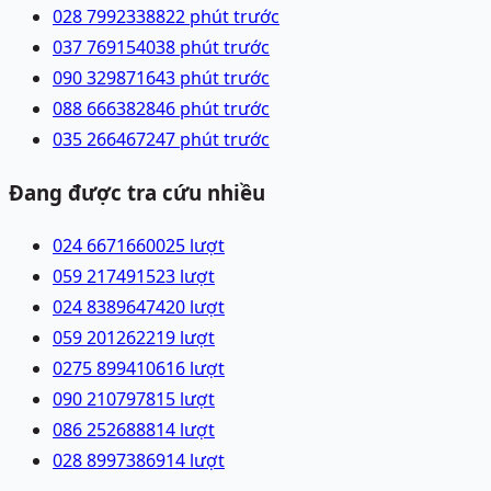
028 79923388
22 phút trước
037 7691540
38 phút trước
090 3298716
43 phút trước
088 6663828
46 phút trước
035 2664672
47 phút trước
Đang được tra cứu nhiều
024 66716600
25
lượt
059 2174915
23
lượt
024 83896474
20
lượt
059 2012622
19
lượt
0275 8994106
16
lượt
090 2107978
15
lượt
086 2526888
14
lượt
028 89973869
14
lượt