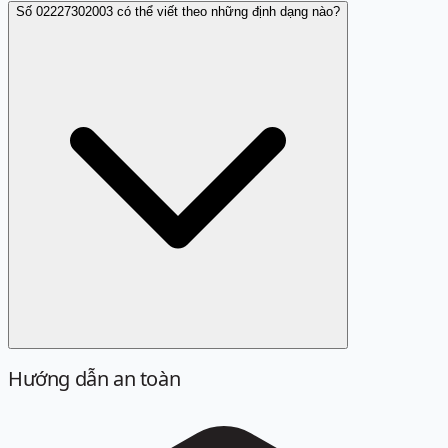
Số 02227302003 có thể viết theo những định dạng nào?
Hướng dẫn an toàn
Định dạng chuẩn là 02227302003. Các cách viết sau đây
đều được quy về cùng một số khi tra cứu: 022 27302003,
022 2730 2003, +842227302003, +84 22 27302003.