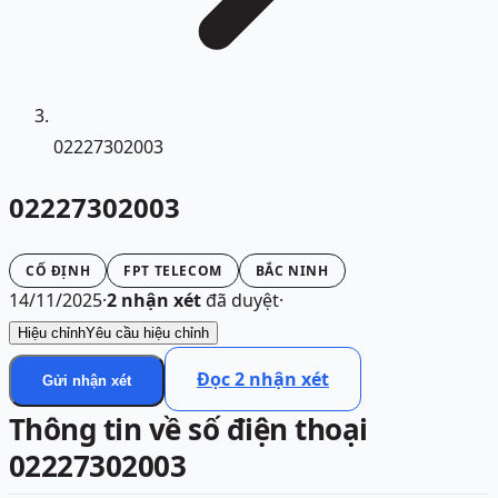
02227302003
02227302003
CỐ ĐỊNH
FPT TELECOM
BẮC NINH
14/11/2025
·
2
nhận xét
đã duyệt
·
Hiệu chỉnh
Yêu cầu hiệu chỉnh
Đọc
2
nhận xét
Gửi nhận xét
Thông tin về số điện thoại
02227302003