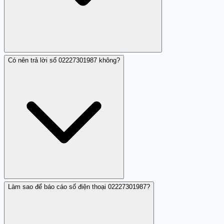
Có nên trả lời số 02227301987 không?
Bạn nên từ chối cung cấp thông tin cá nhân, ngắt máy
ngay và chặn số để tránh bị làm phiền hoặc lừa đảo.
Làm sao để báo cáo số điện thoại 02227301987?
Không nên trả lời hoặc cung cấp thông tin nếu không
biết rõ vì đây là số điện thoại được cảnh báo là lừa đảo.