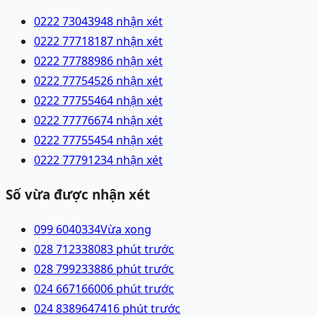
0222 7304394
8 nhận xét
0222 7771818
7 nhận xét
0222 7778898
6 nhận xét
0222 7775452
6 nhận xét
0222 7775546
4 nhận xét
0222 7777667
4 nhận xét
0222 7775545
4 nhận xét
0222 7779123
4 nhận xét
Số vừa được nhận xét
099 6040334
Vừa xong
028 71233808
3 phút trước
028 79923388
6 phút trước
024 66716600
6 phút trước
024 83896474
16 phút trước