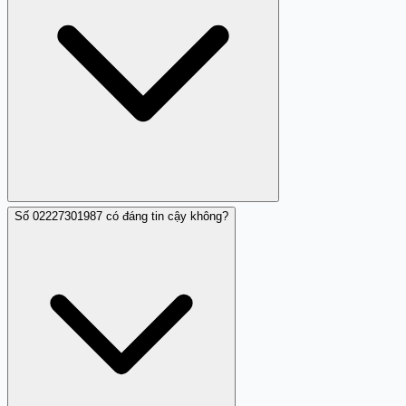
Số 02227301987 có đáng tin cậy không?
Bạn có thể báo cáo số 02227301987 cho cơ quan chức
năng hoặc trên các trang web như Trang Trắng để được
ghi nhận và xử lý.