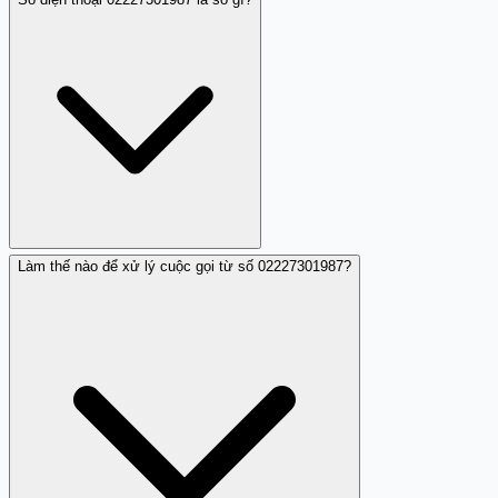
Làm thế nào để xử lý cuộc gọi từ số 02227301987?
Theo phản ánh của người dùng trên Trang Trắng,
02227301987 là số điện thoại thuộc nhóm lừa đảo.