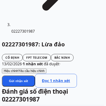
02227301987
02227301987: Lừa đảo
CỐ ĐỊNH
FPT TELECOM
BẮC NINH
13/02/2026
·
1
nhận xét
đã duyệt
·
Hiệu chỉnh
Yêu cầu hiệu chỉnh
Đọc
1
nhận xét
Gửi nhận xét
Đánh giá số điện thoại
02227301987