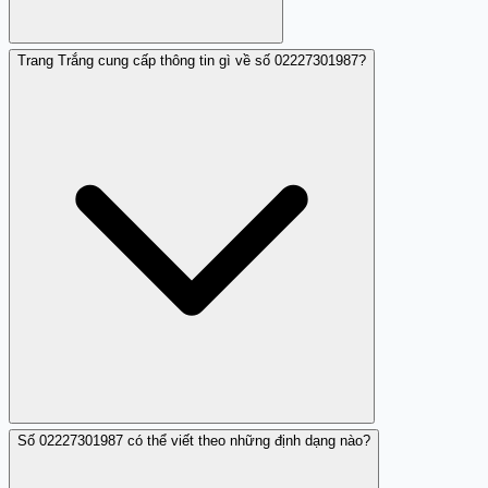
Trang Trắng cung cấp thông tin gì về số 02227301987?
Không, số 02227301987 đã được nhiều người cảnh báo là
số điện thoại lừa đảo nên không đáng tin cậy.
Số 02227301987 có thể viết theo những định dạng nào?
Trang Trắng cung cấp các bài đánh giá và cảnh báo về số
02227301987 dựa trên phản hồi của người dùng nhằm