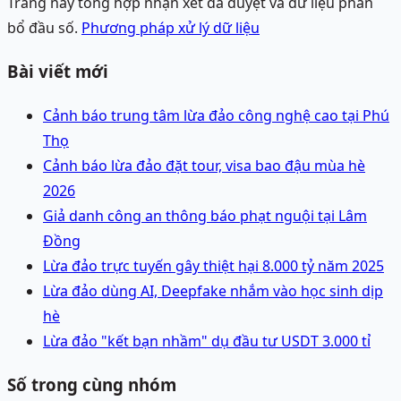
Trang này tổng hợp nhận xét đã duyệt và dữ liệu phân
bổ đầu số.
Phương pháp xử lý dữ liệu
Bài viết mới
Cảnh báo trung tâm lừa đảo công nghệ cao tại Phú
Thọ
Cảnh báo lừa đảo đặt tour, visa bao đậu mùa hè
2026
Giả danh công an thông báo phạt nguội tại Lâm
Đồng
Lừa đảo trực tuyến gây thiệt hại 8.000 tỷ năm 2025
Lừa đảo dùng AI, Deepfake nhắm vào học sinh dịp
hè
Lừa đảo "kết bạn nhầm" dụ đầu tư USDT 3.000 tỉ
Số trong cùng nhóm