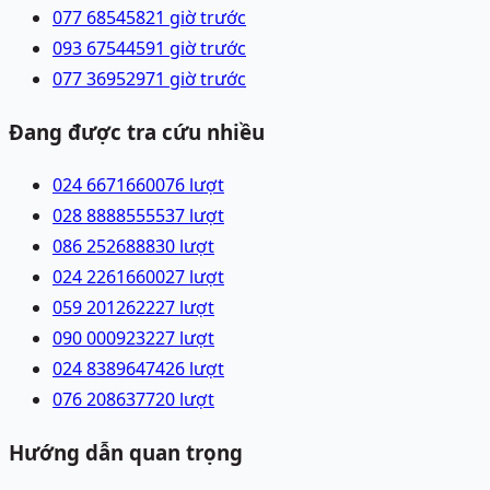
077 6854582
1 giờ trước
093 6754459
1 giờ trước
077 3695297
1 giờ trước
Đang được tra cứu nhiều
024 66716600
76
lượt
028 88885555
37
lượt
086 2526888
30
lượt
024 22616600
27
lượt
059 2012622
27
lượt
090 0009232
27
lượt
024 83896474
26
lượt
076 2086377
20
lượt
Hướng dẫn quan trọng