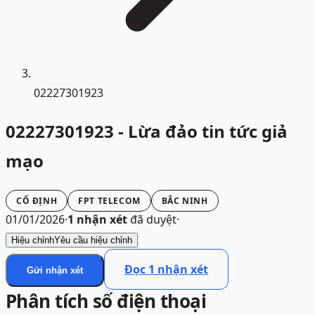
02227301923
02227301923 - Lừa đảo tin tức giả
mạo
CỐ ĐỊNH
FPT TELECOM
BẮC NINH
01/01/2026
·
1
nhận xét
đã duyệt
·
Hiệu chỉnh
Yêu cầu hiệu chỉnh
Đọc
1
nhận xét
Gửi nhận xét
Phân tích số điện thoại