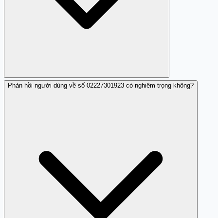
Phản hồi người dùng về số 02227301923 có nghiêm trọng không?
Không, số điện thoại này được xác định là số lừa đảo và
không nên tin tưởng.