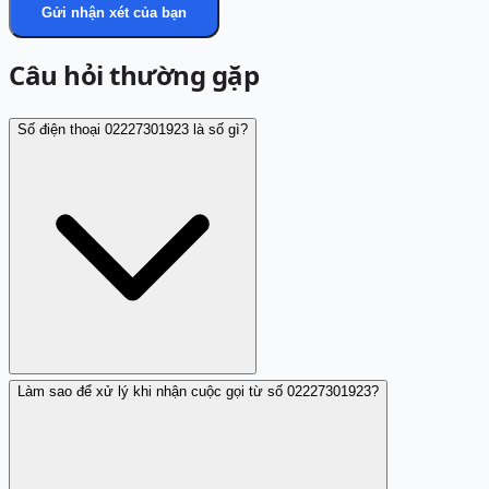
Gửi nhận xét của bạn
Câu hỏi thường gặp
Số điện thoại 02227301923 là số gì?
Làm sao để xử lý khi nhận cuộc gọi từ số 02227301923?
Số điện thoại 02227301923 được người dùng đánh giá là
số lừa đảo, thường dùng thông tin giả mạo để tiếp cận
người khác.