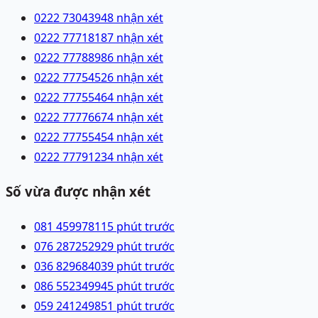
0222 7304394
8 nhận xét
0222 7771818
7 nhận xét
0222 7778898
6 nhận xét
0222 7775452
6 nhận xét
0222 7775546
4 nhận xét
0222 7777667
4 nhận xét
0222 7775545
4 nhận xét
0222 7779123
4 nhận xét
Số vừa được nhận xét
081 4599781
15 phút trước
076 2872529
29 phút trước
036 8296840
39 phút trước
086 5523499
45 phút trước
059 2412498
51 phút trước