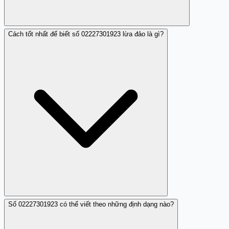
Cách tốt nhất để biết số 02227301923 lừa đảo là gì?
Có thể để tạo sự tin tưởng giả mạo để lừa đảo các nạn
nhân phía Bắc Ninh hoặc những người quen thuộc với
vùng đó.
Số 02227301923 có thể viết theo những định dạng nào?
Tham khảo thông tin trên các trang web uy tín như
Trang Trắng, dựa vào đánh giá người dùng và cảnh giác