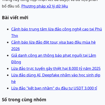
bổ đầu số.
Phương pháp xử lý dữ liệu
Bài viết mới
Cảnh báo trung tâm lừa đảo công nghệ cao tại Phú
Thọ
Cảnh báo lừa đảo đặt tour, visa bao đậu mùa hè
2026
Giả danh công an thông báo phạt nguội tại Lâm
Đồng
Lừa đảo trực tuyến gây thiệt hại 8.000 tỷ năm 2025
Lừa đảo dùng AI, Deepfake nhắm vào học sinh dịp
hè
Lừa đảo "kết bạn nhầm" dụ đầu tư USDT 3.000 tỉ
Số trong cùng nhóm