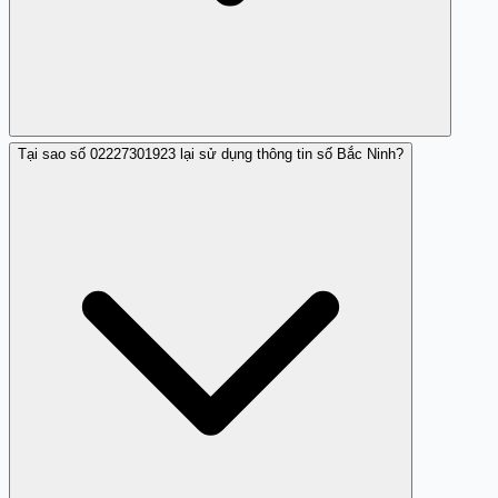
Tại sao số 02227301923 lại sử dụng thông tin số Bắc Ninh?
Phản hồi cho thấy số này sử dụng thông tin giả mạo, gây
tổn hại đến người nghe, do đó rất nghiêm trọng.