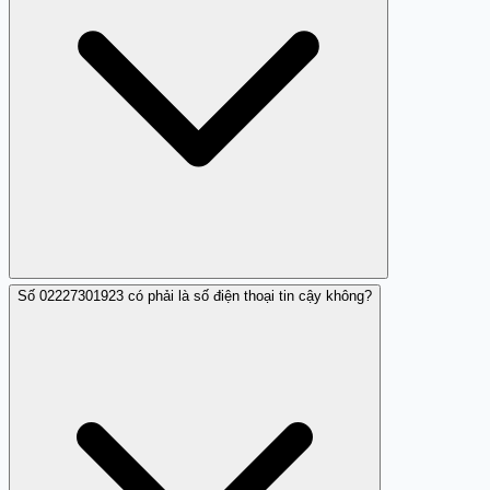
Số 02227301923 có phải là số điện thoại tin cậy không?
Không cung cấp bất kỳ thông tin cá nhân nào, không
nghe máy nếu nghi ngờ và báo cáo số điện thoại đến các
trang như Trang Trắng.