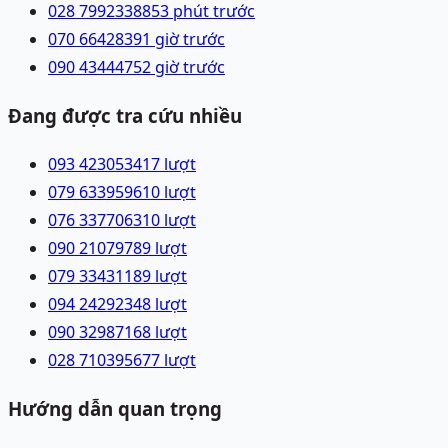
028 79923388
53 phút trước
070 6642839
1 giờ trước
090 4344475
2 giờ trước
Đang được tra cứu nhiều
093 4230534
17
lượt
079 6339596
10
lượt
076 3377063
10
lượt
090 2107978
9
lượt
079 3343118
9
lượt
094 2429234
8
lượt
090 3298716
8
lượt
028 71039567
7
lượt
Hướng dẫn quan trọng