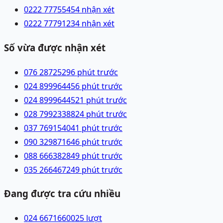
0222 7775545
4 nhận xét
0222 7779123
4 nhận xét
Số vừa được nhận xét
076 2872529
6 phút trước
024 89996445
6 phút trước
024 89996445
21 phút trước
028 79923388
24 phút trước
037 7691540
41 phút trước
090 3298716
46 phút trước
088 6663828
49 phút trước
035 2664672
49 phút trước
Đang được tra cứu nhiều
024 66716600
25
lượt