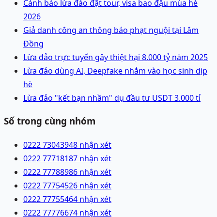
Cảnh báo lừa đảo đặt tour, visa bao đậu mùa hè
2026
Giả danh công an thông báo phạt nguội tại Lâm
Đồng
Lừa đảo trực tuyến gây thiệt hại 8.000 tỷ năm 2025
Lừa đảo dùng AI, Deepfake nhắm vào học sinh dịp
hè
Lừa đảo "kết bạn nhầm" dụ đầu tư USDT 3.000 tỉ
Số trong cùng nhóm
0222 7304394
8 nhận xét
0222 7771818
7 nhận xét
0222 7778898
6 nhận xét
0222 7775452
6 nhận xét
0222 7775546
4 nhận xét
0222 7777667
4 nhận xét