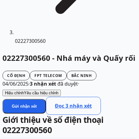
02227300560
02227300560 - Nhá máy và Quấy rối
CỐ ĐỊNH
FPT TELECOM
BẮC NINH
04/06/2025
·
3
nhận xét
đã duyệt
·
Hiệu chỉnh
Yêu cầu hiệu chỉnh
Đọc
3
nhận xét
Gửi nhận xét
Giới thiệu về số điện thoại
02227300560