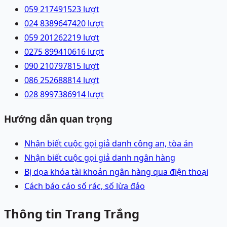
059 2174915
23
lượt
024 83896474
20
lượt
059 2012622
19
lượt
0275 8994106
16
lượt
090 2107978
15
lượt
086 2526888
14
lượt
028 89973869
14
lượt
Hướng dẫn quan trọng
Nhận biết cuộc gọi giả danh công an, tòa án
Nhận biết cuộc gọi giả danh ngân hàng
Bị dọa khóa tài khoản ngân hàng qua điện thoại
Cách báo cáo số rác, số lừa đảo
Thông tin Trang Trắng