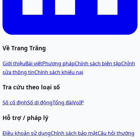
Về Trang Trắng
Giới thiệu
Bài viết
Phương pháp
Chính sách biên tập
Chỉnh
sửa thông tin
Chính sách khiếu nại
Tra cứu theo loại số
Số cố định
Số di động
Tổng đài
VoIP
Hỗ trợ / pháp lý
Điều khoản sử dụng
Chính sách bảo mật
Câu hỏi thường