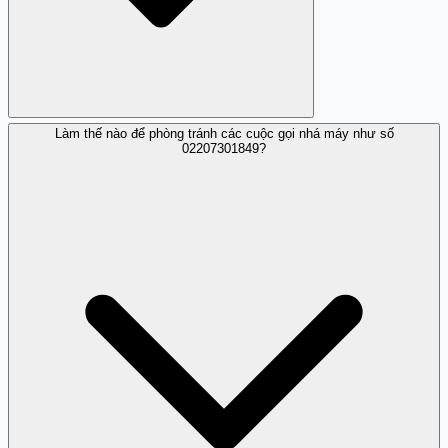
Làm thế nào để phòng tránh các cuộc gọi nhá máy như số
Chưa có thông tin xác nhận cụ thể về lừa đảo, nhưng sự
02207301849?
quấy rối cần cảnh giác.