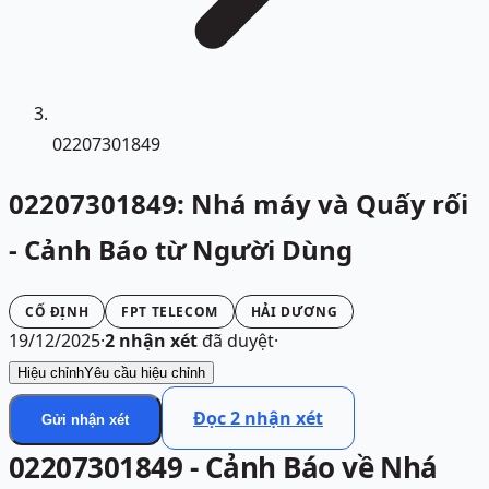
02207301849
02207301849: Nhá máy và Quấy rối
- Cảnh Báo từ Người Dùng
CỐ ĐỊNH
FPT TELECOM
HẢI DƯƠNG
19/12/2025
·
2
nhận xét
đã duyệt
·
Hiệu chỉnh
Yêu cầu hiệu chỉnh
Đọc
2
nhận xét
Gửi nhận xét
02207301849 - Cảnh Báo về Nhá