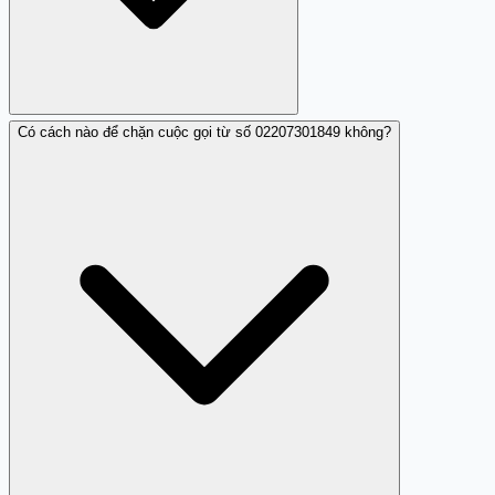
Có cách nào để chặn cuộc gọi từ số 02207301849 không?
Nhiều người dùng đã báo cáo số điện thoại này vì các
cuộc gọi nhá máy và quấy rối.