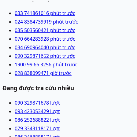
033 7418610
16 phút trước
024 83847399
19 phút trước
035 5035604
21 phút trước
070 6642839
28 phút trước
034 6909640
40 phút trước
090 3298716
52 phút trước
1900 99 66 32
56 phút trước
028 83809947
1 giờ trước
Đang được tra cứu nhiều
090 3298716
78
lượt
093 4230534
29
lượt
086 2526888
22
lượt
079 3343118
17
lượt