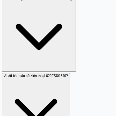
Có thể số điện thoại này thực hiện các cuộc gọi nhá máy
để gây phiền toái hoặc có ý đồ lừa đảo.
Ai đã báo cáo số điện thoại 02207301849?
Bạn không nên gọi lại cho số điện thoại này vì có thể bạn
sẽ chịu phí tổn không cần thiết.