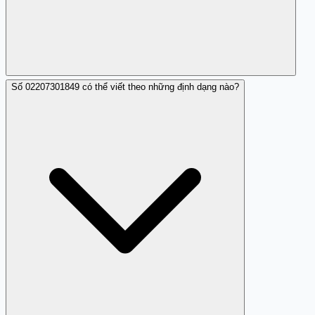
Số 02207301849 có thể viết theo những định dạng nào?
Mặc dù không có mối nguy hiểm rõ ràng, nhưng việc
tiếp xúc với các cuộc gọi không rõ nguồn gốc có thể dẫn
đến rủi ro lừa đảo.