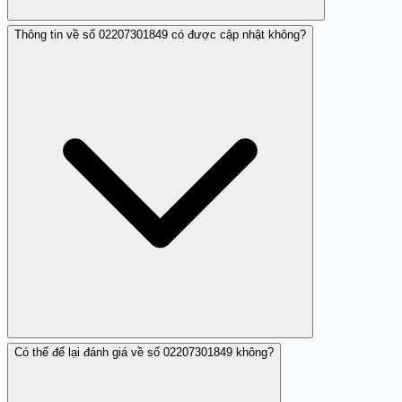
Thông tin về số 02207301849 có được cập nhật không?
Bạn có thể sử dụng các chức năng chặn cuộc gọi có sẵn
trên điện thoại của bạn hoặc liên hệ với nhà mạng.
Có thể để lại đánh giá về số 02207301849 không?
Có, thông tin về số điện thoại này có thể được cập nhật
thường xuyên trên các trang như Trang Trắng.