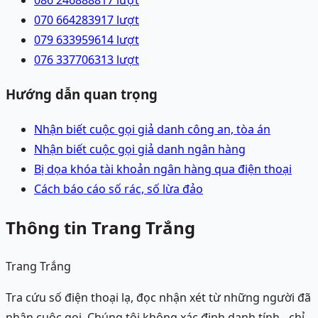
086 2468888
17
lượt
070 6642839
17
lượt
079 6339596
14
lượt
076 3377063
13
lượt
Hướng dẫn quan trọng
Nhận biết cuộc gọi giả danh công an, tòa án
Nhận biết cuộc gọi giả danh ngân hàng
Bị dọa khóa tài khoản ngân hàng qua điện thoại
Cách báo cáo số rác, số lừa đảo
Thông tin Trang Trắng
Trang Trắng
Tra cứu số điện thoại lạ, đọc nhận xét từ những người đã
nhận cuộc gọi. Chúng tôi không xác định danh tính - chỉ