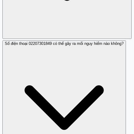
Số điện thoại 02207301849 có thể gây ra mối nguy hiểm nào không?
Bạn có thể thận trọng và không phản hồi các cuộc gọi từ
số lạ, nhất là khi chỉ để lại tín hiệu nhá máy.