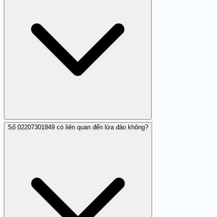
Số 02207301849 có liên quan đến lừa đảo không?
Có, bạn có thể để lại đánh giá hoặc báo cáo về số điện
thoại này lên các trang web uy tín.