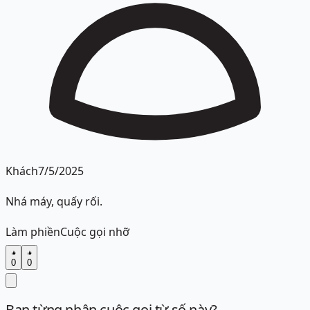
Khách
7/5/2025
Nhá máy, quấy rối.
Làm phiền
Cuộc gọi nhỡ
0
0
Bạn từng nhận cuộc gọi từ số này?