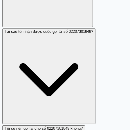
Tại sao tôi nhận được cuộc gọi từ số 02207301849?
Số điện thoại 02207301849 được báo cáo là có dấu hiệu
nhá máy và quấy rối, do đó không được xem là đáng tin
cậy.
Tôi có nên gọi lại cho số 02207301849 không?