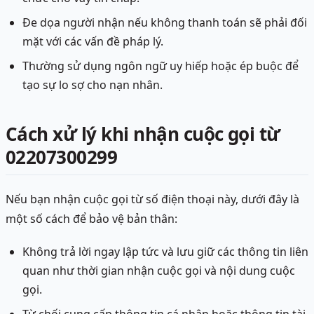
Đe dọa người nhận nếu không thanh toán sẽ phải đối
mặt với các vấn đề pháp lý.
Thường sử dụng ngôn ngữ uy hiếp hoặc ép buộc để
tạo sự lo sợ cho nạn nhân.
Cách xử lý khi nhận cuộc gọi từ
02207300299
Nếu bạn nhận cuộc gọi từ số điện thoại này, dưới đây là
một số cách để bảo vệ bản thân:
Không trả lời ngay lập tức và lưu giữ các thông tin liên
quan như thời gian nhận cuộc gọi và nội dung cuộc
gọi.