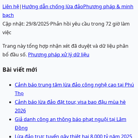
Liên hệ
|
Hướng dẫn chống lừa đảo
Phương pháp & minh
bạch
Cập nhật:
29/8/2025
·
Phản hồi yêu cầu trong 72 giờ làm
việc
Trang này tổng hợp nhận xét đã duyệt và dữ liệu phân
bổ đầu số.
Phương pháp xử lý dữ liệu
Bài viết mới
Cảnh báo trung tâm lừa đảo công nghệ cao tại Phú
Thọ
Cảnh báo lừa đảo đặt tour, visa bao đậu mùa hè
2026
Giả danh công an thông báo phạt nguội tại Lâm
Đồng
Lừa đảo trực tuyến gây thiệt hại 8.000 tỷ năm 2025