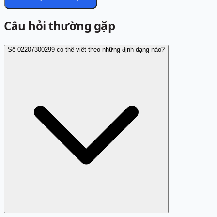
Câu hỏi thường gặp
Số 02207300299 có thể viết theo những định dạng nào?