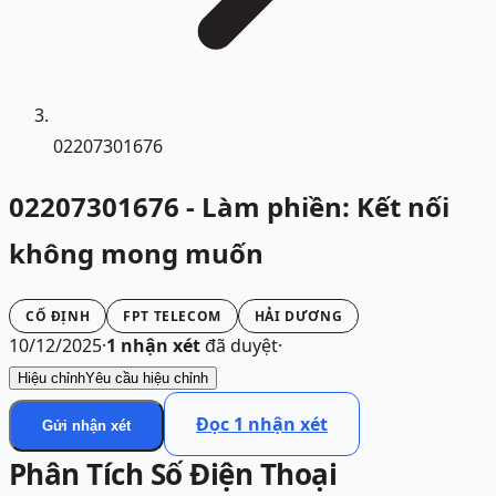
02207301676
02207301676 - Làm phiền: Kết nối
không mong muốn
CỐ ĐỊNH
FPT TELECOM
HẢI DƯƠNG
10/12/2025
·
1
nhận xét
đã duyệt
·
Hiệu chỉnh
Yêu cầu hiệu chỉnh
Đọc
1
nhận xét
Gửi nhận xét
Phân Tích Số Điện Thoại