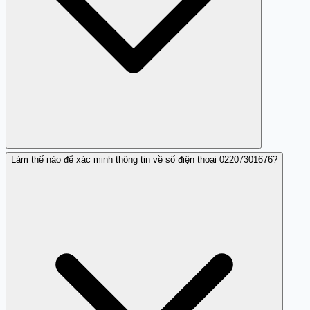
Làm thế nào để xác minh thông tin về số điện thoại 02207301676?
Nên chặn số này và theo dõi nếu có dấu hiệu đáng ngờ
hoặc vi phạm quyền riêng tư.