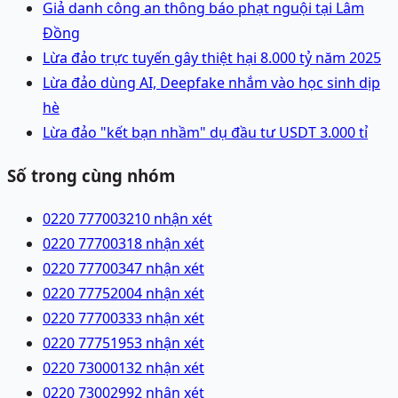
Giả danh công an thông báo phạt nguội tại Lâm
Đồng
Lừa đảo trực tuyến gây thiệt hại 8.000 tỷ năm 2025
Lừa đảo dùng AI, Deepfake nhắm vào học sinh dịp
hè
Lừa đảo "kết bạn nhầm" dụ đầu tư USDT 3.000 tỉ
Số trong cùng nhóm
0220 7770032
10 nhận xét
0220 7770031
8 nhận xét
0220 7770034
7 nhận xét
0220 7775200
4 nhận xét
0220 7770033
3 nhận xét
0220 7775195
3 nhận xét
0220 7300013
2 nhận xét
0220 7300299
2 nhận xét