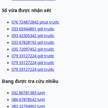
Số vừa được nhận xét
076 7248728
42 phút trước
033 6594480
1 giờ trước
093 4230534
2 giờ trước
033 6782819
2 giờ trước
035 7209745
2 giờ trước
079 3312722
4 giờ trước
079 3312722
4 giờ trước
079 3312722
4 giờ trước
Đang được tra cứu nhiều
032 8078138
3
lượt
086 6787854
2
lượt
083 3270490
2
lượt