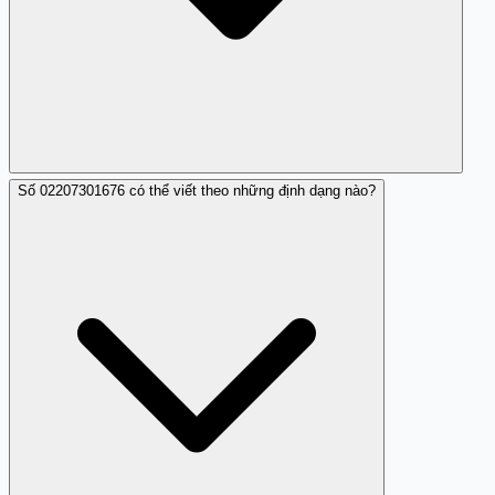
Số 02207301676 có thể viết theo những định dạng nào?
Điều này phụ thuộc vào việc số này có bị nhiều người
phụ thuộc vào khiến cho doanh số bị ảnh hưởng hay
không.