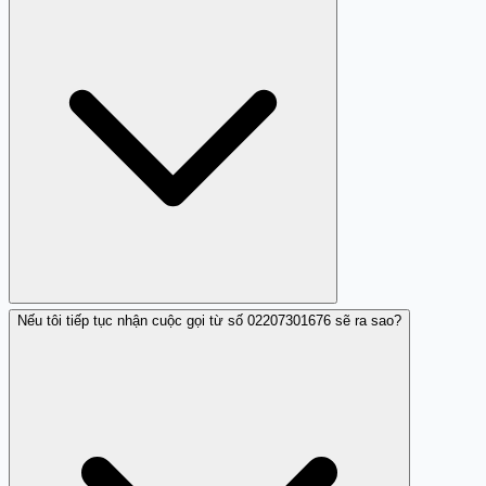
được cuộc gọi từ số này.
Nếu tôi tiếp tục nhận cuộc gọi từ số 02207301676 sẽ ra sao?
Chưa có thông tin xác thực nào cho thấy số này thuộc về
công ty đáng tin cậy.