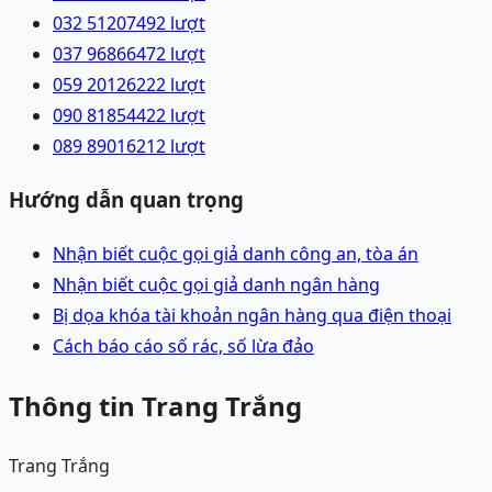
032 5120749
2
lượt
037 9686647
2
lượt
059 2012622
2
lượt
090 8185442
2
lượt
089 8901621
2
lượt
Hướng dẫn quan trọng
Nhận biết cuộc gọi giả danh công an, tòa án
Nhận biết cuộc gọi giả danh ngân hàng
Bị dọa khóa tài khoản ngân hàng qua điện thoại
Cách báo cáo số rác, số lừa đảo
Thông tin Trang Trắng
Trang Trắng