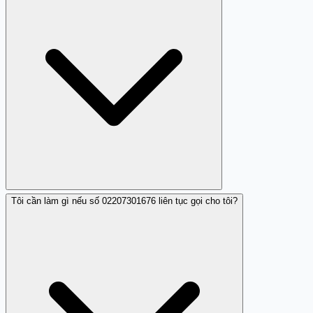
năng chặn cuộc gọi trên điện thoại của mình.
Tôi cần làm gì nếu số 02207301676 liên tục gọi cho tôi?
Nên để cuộc gọi này vào hộp thư thoại nếu bạn không
nhận diện được số hoặc cảm thấy không an toàn.