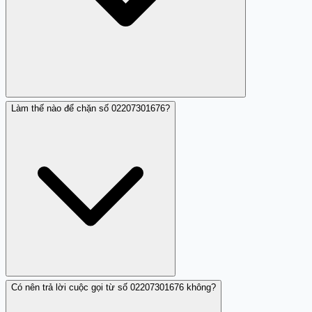
Làm thế nào để chặn số 02207301676?
Không, số điện thoại 02207301676 không được xác nhận
là lừa đảo nhưng thường xuyên làm phiền nhiều người.
Có nên trả lời cuộc gọi từ số 02207301676 không?
Bạn có thể tăng cường bảo mật bằng cách sử dụng tính