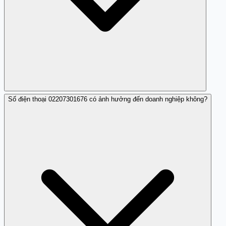
Số điện thoại 02207301676 có ảnh hưởng đến doanh nghiệp không?
Bạn có thể tra cứu trên các trang như Trang Trắng hoặc
liên hệ nhà mạng.