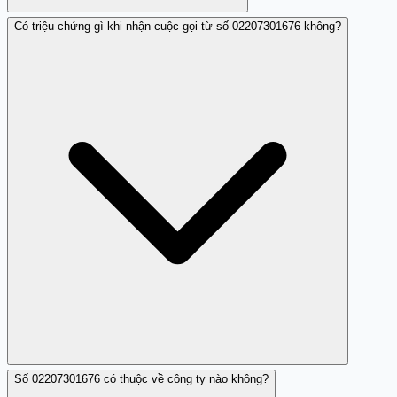
Có triệu chứng gì khi nhận cuộc gọi từ số 02207301676 không?
Nhiều người dùng đã báo cáo về việc bị làm phiền từ số
điện thoại này.
Số 02207301676 có thuộc về công ty nào không?
Nhiều người cảm thấy khó chịu hoặc lo lắng khi nhận