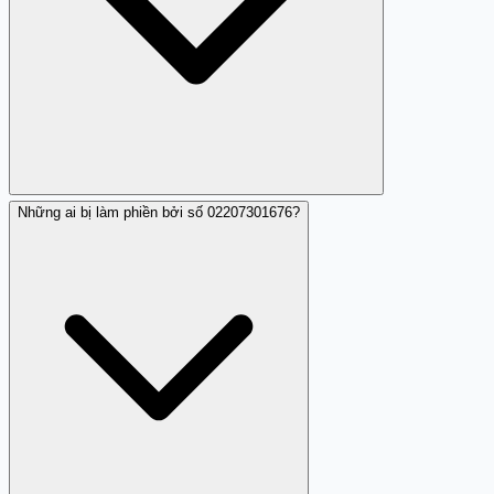
Những ai bị làm phiền bởi số 02207301676?
Hãy báo cáo số này lên nhà mạng và ghi nhận các cuộc
gọi để có thông tin rõ ràng hơn.