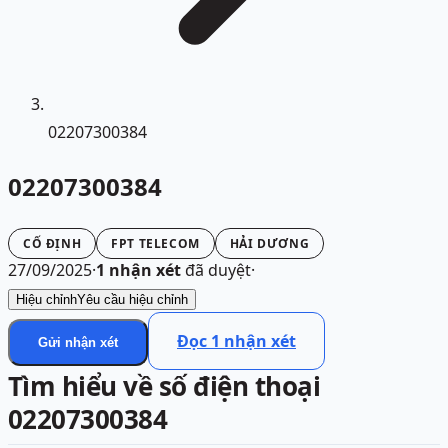
02207300384
02207300384
CỐ ĐỊNH
FPT TELECOM
HẢI DƯƠNG
27/09/2025
·
1
nhận xét
đã duyệt
·
Hiệu chỉnh
Yêu cầu hiệu chỉnh
Đọc
1
nhận xét
Gửi nhận xét
Tìm hiểu về số điện thoại
02207300384