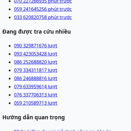
070 2272669
35 phút trước
059 2416452
56 phút trước
033 6208207
58 phút trước
Đang được tra cứu nhiều
090 3298716
76
lượt
093 4230534
28
lượt
086 2526888
20
lượt
079 3343118
17
lượt
086 2468888
16
lượt
079 6339596
14
lượt
076 3377063
13
lượt
059 2105897
13
lượt
Hướng dẫn quan trọng