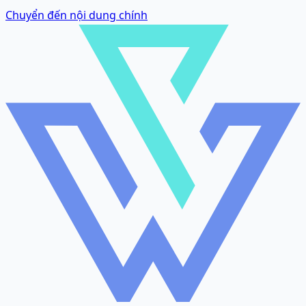
Chuyển đến nội dung chính