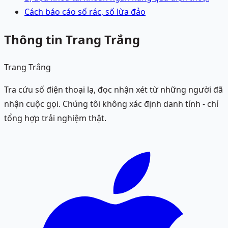
Cách báo cáo số rác, số lừa đảo
Thông tin Trang Trắng
Trang Trắng
Tra cứu số điện thoại lạ, đọc nhận xét từ những người đã
nhận cuộc gọi. Chúng tôi không xác định danh tính - chỉ
tổng hợp trải nghiệm thật.