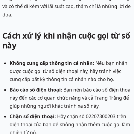
và có thể đi kèm với lãi suất cao, thậm chí là những lời đe
doạ.
Cách xử lý khi nhận cuộc gọi từ số
này
Không cung cấp thông tin cá nhân:
Nếu bạn nhận
được cuộc gọi từ số điện thoại này, hãy tránh việc
cung cấp bất kỳ thông tin cá nhân nào cho họ.
Báo cáo số điện thoại:
Bạn nên báo cáo số điện thoại
này đến các cơ quan chức năng và cả Trang Trắng để
giúp những người khác tránh xa số này.
Chặn số điện thoại:
Hãy chặn số 02207300203 trên
điện thoại của bạn để không nhận thêm cuộc gọi làm
phiền từ nó.