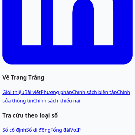
Về Trang Trắng
Giới thiệu
Bài viết
Phương pháp
Chính sách biên tập
Chỉnh
sửa thông tin
Chính sách khiếu nại
Tra cứu theo loại số
Số cố định
Số di động
Tổng đài
VoIP