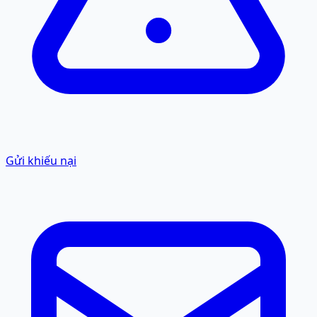
Gửi khiếu nại